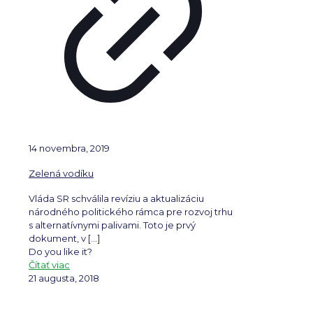
14 novembra, 2019
Zelená vodíku
Vláda SR schválila revíziu a aktualizáciu
národného politického rámca pre rozvoj trhu
s alternatívnymi palivami. Toto je prvý
dokument, v
[…]
Do you like it?
Čítať viac
21 augusta, 2018