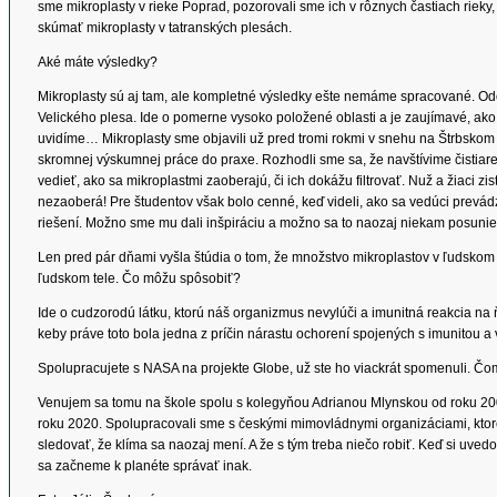
sme mikroplasty v rieke Poprad, pozorovali sme ich v rôznych častiach rieky
skúmať mikroplasty v tatranských plesách.
Aké máte výsledky?
Mikroplasty sú aj tam, ale kompletné výsledky ešte nemáme spracované. O
Velického plesa. Ide o pomerne vysoko položené oblasti a je zaujímavé, ako s
uvidíme… Mikroplasty sme objavili už pred tromi rokmi v snehu na Štrbskom
skromnej výskumnej práce do praxe. Rozhodli sme sa, že navštívime čistia
vedieť, ako sa mikroplastmi zaoberajú, či ich dokážu filtrovať. Nuž a žiaci zis
nezaoberá! Pre študentov však bolo cenné, keď videli, ako sa vedúci prevád
riešení. Možno sme mu dali inšpiráciu a možno sa to naozaj niekam posunie
Len pred pár dňami vyšla štúdia o tom, že množstvo mikroplastov v ľudskom 
ľudskom tele. Čo môžu spôsobiť?
Ide o cudzorodú látku, ktorú náš organizmus nevylúči a imunitná reakcia 
keby práve toto bola jedna z príčin nárastu ochorení spojených s imunitou a v
Spolupracujete s NASA na projekte Globe, už ste ho viackrát spomenuli. Č
Venujem sa tomu na škole spolu s kolegyňou Adrianou Mlynskou od roku 200
roku 2020. Spolupracovali sme s českými mimovládnymi organizáciami, ktor
sledovať, že klíma sa naozaj mení. A že s tým treba niečo robiť. Keď si uvedo
sa začneme k planéte správať inak.