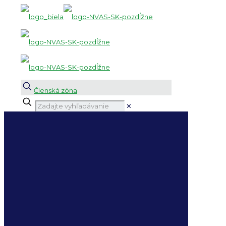
Členská zóna
✕