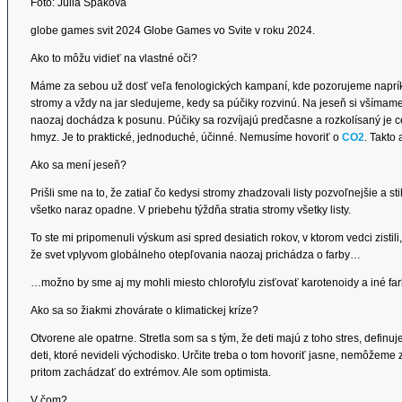
Foto: Júlia Špaková
globe games svit 2024 Globe Games vo Svite v roku 2024.
Ako to môžu vidieť na vlastné oči?
Máme za sebou už dosť veľa fenologických kampaní, kde pozorujeme napríkla
stromy a vždy na jar sledujeme, kedy sa púčiky rozvinú. Na jeseň si všímame, 
naozaj dochádza k posunu. Púčiky sa rozvíjajú predčasne a rozkolísaný je cel
hmyz. Je to praktické, jednoduché, účinné. Nemusíme hovoriť o
CO2
. Takto
Ako sa mení jeseň?
Prišli sme na to, že zatiaľ čo kedysi stromy zhadzovali listy pozvoľnejšie a sti
všetko naraz opadne. V priebehu týždňa stratia stromy všetky listy.
To ste mi pripomenuli výskum asi spred desiatich rokov, v ktorom vedci zisti
že svet vplyvom globálneho otepľovania naozaj prichádza o farby…
…možno by sme aj my mohli miesto chlorofylu zisťovať karotenoidy a iné farb
Ako sa so žiakmi zhovárate o klimatickej kríze?
Otvorene ale opatrne. Stretla som sa s tým, že deti majú z toho stres, defi
deti, ktoré nevideli východisko. Určite treba o tom hovoriť jasne, nemôžeme 
pritom zachádzať do extrémov. Ale som optimista.
V čom?