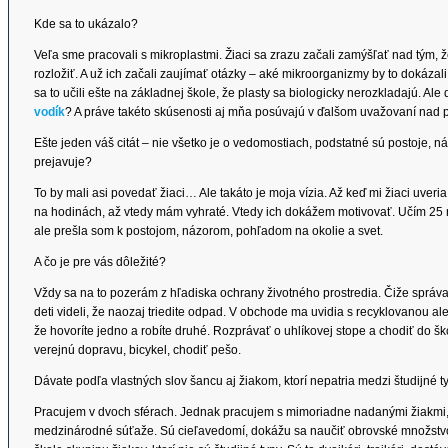
Kde sa to ukázalo?
Veľa sme pracovali s mikroplastmi. Žiaci sa zrazu začali zamýšľať nad tým, ž
rozložiť. A už ich začali zaujímať otázky – aké mikroorganizmy by to dokáza
sa to učili ešte na základnej škole, že plasty sa biologicky nerozkladajú. Ale 
vodík
? A práve takéto skúsenosti aj mňa posúvajú v ďalšom uvažovaní nad
Ešte jeden váš citát – nie všetko je o vedomostiach, podstatné sú postoje, náz
prejavuje?
To by mali asi povedať žiaci… Ale takáto je moja vízia. Až keď mi žiaci uveri
na hodinách, až vtedy mám vyhraté. Vtedy ich dokážem motivovať. Učím 25 r
ale prešla som k postojom, názorom, pohľadom na okolie a svet.
A čo je pre vás dôležité?
Vždy sa na to pozerám z hľadiska ochrany životného prostredia. Čiže správať
deti videli, že naozaj triedite odpad. V obchode ma uvidia s recyklovanou a
že hovoríte jedno a robíte druhé. Rozprávať o uhlíkovej stope a chodiť do šk
verejnú dopravu, bicykel, chodiť pešo.
Dávate podľa vlastných slov šancu aj žiakom, ktorí nepatria medzi študijné t
Pracujem v dvoch sférach. Jednak pracujem s mimoriadne nadanými žiakmi, 
medzinárodné súťaže. Sú cieľavedomí, dokážu sa naučiť obrovské množstvo