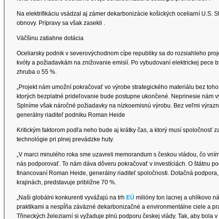
Na elektrifikáciu vsádzal aj zámer dekarbonizácie košických oceliarní U.S. 
obnovy. Prípravy sa však zasekli .
Väčšinu zatiahne dotácia
Oceliarsky podnik v severovýchodnom cípe republiky sa do rozsiahleho pro
kvóty a požiadavkám na znižovanie emisií. Po vybudovaní elektrickej pece by 
zhruba o 55 %.
„Projekt nám umožní pokračovať vo výrobe strategického materiálu bez toho
ktorých bezplatné prideľovanie bude postupne ukončené. Neprinesie nám v
Splníme však náročné požiadavky na nízkoemisnú výrobu. Bez veľmi výraznej
generálny riaditeľ podniku Roman Heide
Kritickým faktorom podľa neho bude aj krátky čas, a ktorý musí spoločnosť
technológie pri plnej prevádzke huty.
„V marci minulého roka sme uzavreli memorandum s českou vládou, čo vním
nás podporovať. To nám dáva dôveru pokračovať v investíciách. O štátnu po
financovaní Roman Heide, generálny riaditeľ spoločnosti. Dotačná podpora,
krajinách, predstavuje približne 70 %.
„Naši globálni konkurenti vyvážajú na trh
EÚ
milióny ton lacnej a uhlíkovo n
praktikami a nespĺňa záväzné dekarbonizačné a environmentálne ciele a pr
Třineckých železiarní si vyžaduje plnú podporu českej vlády. Tak, aby bola 