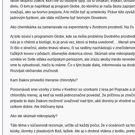
škole skupinu žiakov, ktorí nie sú študijné typy. Sú to dvojkári, trojkári, dost
dielu. O tom je napríklad aj program Globe, do ktorého je naša škola zapojená.
uvažujú, ako sa tvorivo prejavia. A to môže byť aj umelecky. Práve túto vyv
jadrovým fyzikom, ale stále môžeme byť tvorivým človekom.
Ako chemikárka sa zameriavate na experimenty v životnom prostredí. Na čo z
Aj toto súvisí s programom Globe, kde sa riešia problémy životného prostre
nás je o chémii a biológii, to je prvá vec, ktorú si treba uvedomiť… Merali s
či išlo o slnečnú, alebo tmavú stranu, či sa rastliny nachádzajú v znečisten
ťažkých kovov v pôdach, dávnejšie dokonca olovo. Skúmali sme mikroplasty.
vznikla vo Svite vďaka európskym peniazom, ale zrazu akoby mesto nevedelo, 
sme tu vybudovali, niečo tu máme. Čo s tým bude ďalej, informovala sa dost
Rozvíjali občianske zručnosti.
Kam žiakov priviedlo meranie chlorofylu?
Porovnávali sme vzorky z lomu v Kvetnici so vzorkami z lesa pri Poprade a zis
chlorofylu menej, aj keď sa nedá jednoznačne povedať, že príčinou je zneči
prípade to dalo žiakom možnosť uvažovať nad tým, aké dreviny je vhodné sad
celkom dobre. Ale ihličnany trpia.
Ako ste skúmali mikroplasty?
Táto téma v súčasnosti rezonuje, určite už každý počul, že v oceánoch sa h
kúsky, úlomky z plastových fliaš, tašiek. Ide aj o drobné vlákna z textilu, pr