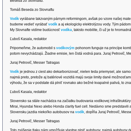
Beseda zo Slovnaftu.
Tomáš Beseda zo Slovnaftu
Vodík
vyrábane takzvaným párnym reformingom, avšak po vzore našej mater
budeme vedieť vyrábať
vodík
a aj ekologicky elektrolýzou vody. Tým pádom 
My Slovnafte vidíme budúcnosť
vodíka
, takisto mobilite, či už je to hroma
Ľuboš Kasala, redaktor
Pripomeňme, že automobil s
vodíkovým
pohonom funguje na princípe kombi
potom nevychádzajú. Žiadne emisie, len čistá vodná para. Juraj Petrovič, Me
Juraj Petrovič, Messer Tatragas
Vodík
je jednou z ciest ako dekarbonizovať, nielen teda priemysel, ale samo
najmä preto, pretože aj batériové vozidlá majú svoje limity dané možnosťami
výhodu, že sa v podstate dá plniť rovnako ako bežné kvapalné palivá, to zn
Ľuboš Kasala, redaktor
Slovensko sa stále nachádza na začiatku budovania vodíkovej infraštruktúry
Mirai, Hyundai Nexo alebo Honda clarity fuel cell. Nedávno sme predstavili a
Slovensku jazdia niekoľko autobusov na
vodík
, dopĺňa Juraj Petrovič, Mess
Juraj Petrovič, Messer Tatragas
Toto zvýšenie tlaku nám umožňuje vlastne plniť autobusy, najmä autobusy d