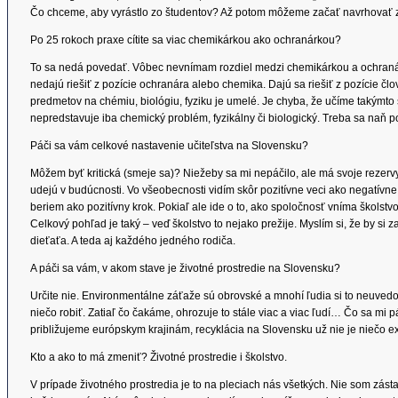
Čo chceme, aby vyrástlo zo študentov? Až potom môžeme začať navrhovať 
Po 25 rokoch praxe cítite sa viac chemikárkou ako ochranárkou?
To sa nedá povedať. Vôbec nevnímam rozdiel medzi chemikárkou a ochranárk
nedajú riešiť z pozície ochranára alebo chemika. Dajú sa riešiť z pozície člo
predmetov na chémiu, biológiu, fyziku je umelé. Je chyba, že učíme takýmto 
nepredstavuje iba chemický problém, fyzikálny či biologický. Treba sa naň p
Páči sa vám celkové nastavenie učiteľstva na Slovensku?
Môžem byť kritická (smeje sa)? Niežeby sa mi nepáčilo, ale má svoje rezervy
udejú v budúcnosti. Vo všeobecnosti vidím skôr pozitívne veci ako negatívne.
beriem ako pozitívny krok. Pokiaľ ale ide o to, ako spoločnosť vníma školstvo
Celkový pohľad je taký – veď školstvo to nejako prežije. Myslím si, že by si
dieťaťa. A teda aj každého jedného rodiča.
A páči sa vám, v akom stave je životné prostredie na Slovensku?
Určite nie. Environmentálne záťaže sú obrovské a mnohí ľudia si to neuvedo
niečo robiť. Zatiaľ čo čakáme, ohrozuje to stále viac a viac ľudí… Čo sa mi p
približujeme európskym krajinám, recyklácia na Slovensku už nie je niečo ex
Kto a ako to má zmeniť? Životné prostredie i školstvo.
V prípade životného prostredia je to na pleciach nás všetkých. Nie som zásta