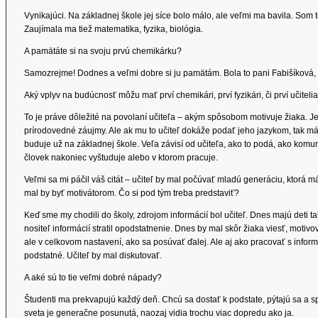
Vynikajúci. Na základnej škole jej síce bolo málo, ale veľmi ma bavila. Som
Zaujímala ma tiež matematika, fyzika, biológia.
A pamätáte si na svoju prvú chemikárku?
Samozrejme! Dodnes a veľmi dobre si ju pamätám. Bola to pani Fabišíková, o
Aký vplyv na budúcnosť môžu mať prví chemikári, prví fyzikári, či prví učiteli
To je práve dôležité na povolaní učiteľa – akým spôsobom motivuje žiaka. 
prírodovedné záujmy. Ale ak mu to učiteľ dokáže podať jeho jazykom, tak m
buduje už na základnej škole. Veľa závisí od učiteľa, ako to podá, ako komun
človek nakoniec vyštuduje alebo v ktorom pracuje.
Veľmi sa mi páčil váš citát – učiteľ by mal počúvať mladú generáciu, ktorá 
mal by byť motivátorom. Čo si pod tým treba predstaviť?
Keď sme my chodili do školy, zdrojom informácií bol učiteľ. Dnes majú deti 
nositeľ informácií stratil opodstatnenie. Dnes by mal skôr žiaka viesť, motiv
ale v celkovom nastavení, ako sa posúvať ďalej. Ale aj ako pracovať s inform
podstatné. Učiteľ by mal diskutovať.
A aké sú to tie veľmi dobré nápady?
Študenti ma prekvapujú každý deň. Chcú sa dostať k podstate, pýtajú sa a sp
sveta je generačne posunutá, naozaj vidia trochu viac dopredu ako ja.