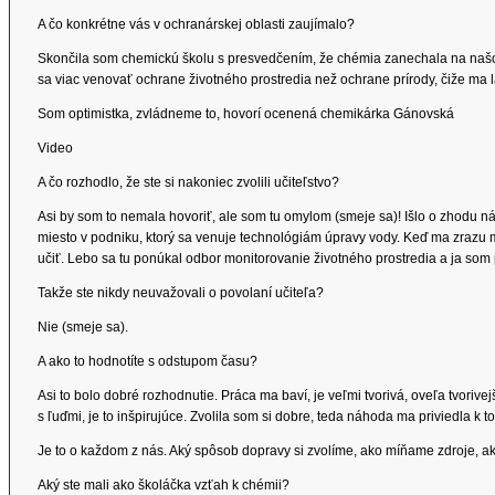
A čo konkrétne vás v ochranárskej oblasti zaujímalo?
Skončila som chemickú školu s presvedčením, že chémia zanechala na naš
sa viac venovať ochrane životného prostredia než ochrane prírody, čiže ma l
Som optimistka, zvládneme to, hovorí ocenená chemikárka Gánovská
Video
A čo rozhodlo, že ste si nakoniec zvolili učiteľstvo?
Asi by som to nemala hovoriť, ale som tu omylom (smeje sa)! Išlo o zhodu 
miesto v podniku, ktorý sa venuje technológiám úpravy vody. Keď ma zrazu môj
učiť. Lebo sa tu ponúkal odbor monitorovanie životného prostredia a ja som 
Takže ste nikdy neuvažovali o povolaní učiteľa?
Nie (smeje sa).
A ako to hodnotíte s odstupom času?
Asi to bolo dobré rozhodnutie. Práca ma baví, je veľmi tvorivá, oveľa tvorive
s ľuďmi, je to inšpirujúce. Zvolila som si dobre, teda náhoda ma priviedla k t
Je to o každom z nás. Aký spôsob dopravy si zvolíme, ako míňame zdroje, a
Aký ste mali ako školáčka vzťah k chémii?