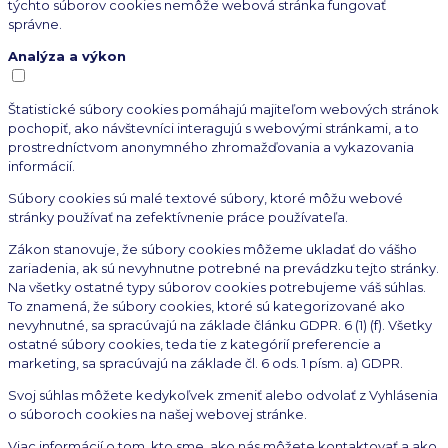
týchto súborov cookies nemôže webová stránka fungovať
správne.
Analýza a výkon
Štatistické súbory cookies pomáhajú majiteľom webových stránok
pochopiť, ako návštevníci interagujú s webovými stránkami, a to
prostredníctvom anonymného zhromažďovania a vykazovania
informácií.
Súbory cookies sú malé textové súbory, ktoré môžu webové
stránky používať na zefektívnenie práce používateľa.
Zákon stanovuje, že súbory cookies môžeme ukladať do vášho
zariadenia, ak sú nevyhnutne potrebné na prevádzku tejto stránky.
Na všetky ostatné typy súborov cookies potrebujeme váš súhlas.
To znamená, že súbory cookies, ktoré sú kategorizované ako
nevyhnutné, sa spracúvajú na základe článku GDPR. 6 (1) (f). Všetky
ostatné súbory cookies, teda tie z kategórií preferencie a
marketing, sa spracúvajú na základe čl. 6 ods. 1 písm. a) GDPR.
Svoj súhlas môžete kedykoľvek zmeniť alebo odvolať z Vyhlásenia
o súboroch cookies na našej webovej stránke.
Viac informácií o tom, kto sme, ako nás môžete kontaktovať a ako