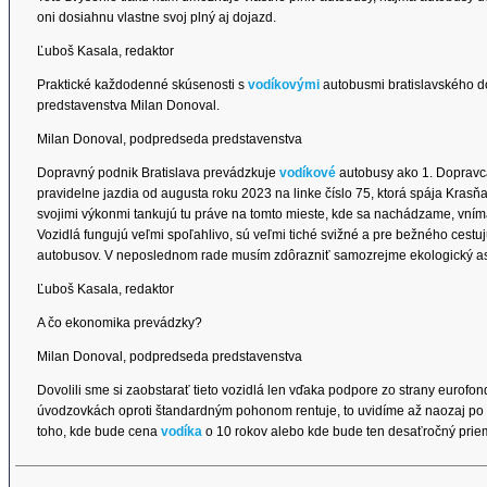
oni dosiahnu vlastne svoj plný aj dojazd.
Ľuboš Kasala, redaktor
Praktické každodenné skúsenosti s
vodíkovými
autobusmi bratislavského 
predstavenstva Milan Donoval.
Milan Donoval, podpredseda predstavenstva
Dopravný podnik Bratislava prevádzkuje
vodíkové
autobusy ako 1. Dopravca 
pravidelne jazdia od augusta roku 2023 na linke číslo 75, ktorá spája Kras
svojimi výkonmi tankujú tu práve na tomto mieste, kde sa nachádzame, vníma
Vozidlá fungujú veľmi spoľahlivo, sú veľmi tiché svižné a pre bežného cestu
autobusov. V neposlednom rade musím zdôrazniť samozrejme ekologický asp
Ľuboš Kasala, redaktor
A čo ekonomika prevádzky?
Milan Donoval, podpredseda predstavenstva
Dovolili sme si zaobstarať tieto vozidlá len vďaka podpore zo strany eurof
úvodzovkách oproti štandardným pohonom rentuje, to uvidíme až naozaj po 
toho, kde bude cena
vodíka
o 10 rokov alebo kde bude ten desaťročný prie