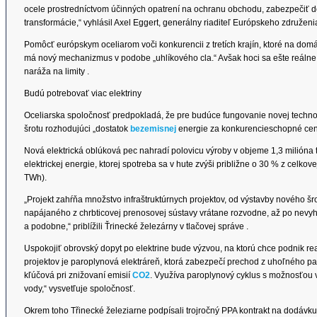
ocele prostredníctvom účinných opatrení na ochranu obchodu, zabezpečiť d
transformácie,“ vyhlásil Axel Eggert, generálny riaditeľ Európskeho združe
Pomôcť európskym oceliarom voči konkurencii z tretích krajín, ktoré na do
má nový mechanizmus v podobe „uhlíkového cla.“ Avšak hoci sa ešte reálne 
naráža na limity .
Budú potrebovať viac elektriny
Oceliarska spoločnosť predpokladá, že pre budúce fungovanie novej techn
šrotu rozhodujúci „dostatok
bezemisnej
energie za konkurencieschopné cen
Nová elektrická oblúková pec nahradí polovicu výroby v objeme 1,3 milióna 
elektrickej energie, ktorej spotreba sa v hute zvýši približne o 30 % z celko
TWh).
„Projekt zahŕňa množstvo infraštruktúrnych projektov, od výstavby nového š
napájaného z chrbticovej prenosovej sústavy vrátane rozvodne, až po nevyh
a podobne,“ priblížili Ťrinecké železárny v tlačovej správe .
Uspokojiť obrovský dopyt po elektrine bude výzvou, na ktorú chce podnik re
projektov je paroplynová elektráreň, ktorá zabezpečí prechod z uhoľného pali
kľúčová pri znižovaní emisií
CO2
. Využíva paroplynový cyklus s možnosťou 
vody,“ vysvetľuje spoločnosť.
Okrem toho Třinecké železiarne podpísali trojročný PPA kontrakt na dodávk