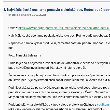
1. Najväčšie české oceliarne postavia elektrickú pec. Ročne budú pot
energie-portal.sk; 01/03/2025;
Odkaz:
https://www.energie-portal.sk/Dokument/zeleziarne-oceliarne-ocel-el
Najväčšie české oceliarne postavia elektrickú pec. Ročne budú potrebovať 1
Neprinesie nám to vyššiu produkciu, zamestnanosť ani pridanú hodnotu, ale 
eur.
Foto: Třinecké železárny
Bude to jedna z najväčších investícií do dekarbonizácie českého priemyslu. A
bude najväčšou investíciou od 80. rokov minulého storočia.
Ťrinecké železárny plánujú v najbližších rokoch preinvestovať približne milia
oblúková pec. S jej výstavbou chcú začať v budúcom roku a všetko má byť 
Podnik očakáva, že po sprevádzkovaní novej elektrickej pece jeho spotreba 
predstavovať viac ako 2 % z celkovej spotreby elektriny v Česku. Súčasťou i
Malý objem elektriny má priniesť tiež PPA kontrakt na dodávku elektriny zo 
Podobné plány na elektrifikáciu výroby alebo projekty počítajúce s
vodíkom
roka však viaceré oceliarne svoju dekarbonizačnú stratégiu prehodnotili .