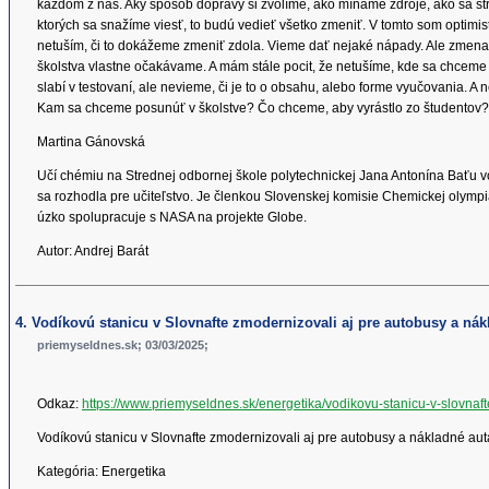
každom z nás. Aký spôsob dopravy si zvolíme, ako míňame zdroje, ako sa str
ktorých sa snažíme viesť, to budú vedieť všetko zmeniť. V tomto som optimis
netuším, či to dokážeme zmeniť zdola. Vieme dať nejaké nápady. Ale zmena v
školstva vlastne očakávame. A mám stále pocit, že netušíme, kde sa chceme 
slabí v testovaní, ale nevieme, či je to o obsahu, alebo forme vyučovania. A n
Kam sa chceme posunúť v školstve? Čo chceme, aby vyrástlo zo študento
Martina Gánovská
Učí chémiu na Strednej odbornej škole polytechnickej Jana Antonína Baťu vo
sa rozhodla pre učiteľstvo. Je členkou Slovenskej komisie Chemickej olym
úzko spolupracuje s NASA na projekte Globe.
Autor: Andrej Barát
4. Vodíkovú stanicu v Slovnafte zmodernizovali aj pre autobusy a nák
priemyseldnes.sk; 03/03/2025;
Odkaz:
https://www.priemyseldnes.sk/energetika/vodikovu-stanicu-v-slovna
Vodíkovú stanicu v Slovnafte zmodernizovali aj pre autobusy a nákladné aut
Kategória: Energetika