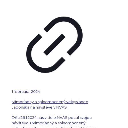
1 februára, 2024
Mimoriadny a splnomocnený veľvyslanec
Japonska na návšteve v NVAS
Dňa 26.1.2024 nás v sídle NVAS poctil svojou
návštevou Mimoriadny a splnomocnený