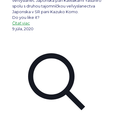
veľvyslanec Japonska pán Kawakami Yasuhiro
spolu s druhou tajomníčkou veľvyslanectva
Japonska v SR pani Kazuko Komo.
Do you like it?
Čítať viac
9 júla, 2020