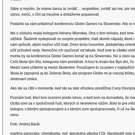
Stále si myslím, že máme šancu to zvrátiť… respektíve, zvrátiť asi nie, al
výzvu, niečo, s čím sa musíme a dokážeme popasovať.
Podarilo sa vám pritiahnuť konferenciu Globe Games na Slovensko. Ako si 
Ide o zásluhu mojej kolegyne Adriany Mlynskej. Ona o tom snívala, keď sme
zážitok. Študenti vystupovali so svojimi projektmi, mali skvelé nápady, ktoré 
nám spôsob, akým možno učiť inak. Dnes tomu hovoríme „bádateľsky orientov
učiť prírodné vedy. Nemožno ich vyučovať od tabule. Keď sme to všetko vníma
mohla by sa konferencia Globe Games konať aj na Slovensku. No a vlani sa to
Celá škola tým žila, kolegovia nám pomáhali. A hoci to trvalo iba štyri dni, čo 
Medzi nami učiteľmi aj medzi študentmi. Považujem to za jeden z najlepších 
škola je zapojená aj do Zelenej školy, ale program Globe mi je naozaj blízky,
sledovaní zmien.
Ako ste sa cítili v momente, keď ste sa stali víťazkou prestížnej Ceny Dionýza
Poznám ľudí, ktorí boli ocenení predo mnou, a keď som sa dozvedela, že ma 
Ocitla som sa v spoločnosti ľudí, ktorých si nesmierne vážim. Bolo to pre mň
kolegov, s ktorým spolupracujem a s ktorým som spolupracovala, či už na šk
cenu.
Foto: Andrej Barát
martina ganovska, chemikarka, svit, absolutna vitazka CDI „Neutriedili sme