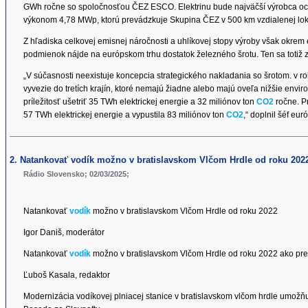
GWh ročne so spoločnosťou ČEZ ESCO. Elektrinu bude najväčší výrobca ocel
výkonom 4,78 MWp, ktorú prevádzkuje Skupina ČEZ v 500 km vzdialenej lokal
Z hľadiska celkovej emisnej náročnosti a uhlíkovej stopy výroby však okrem e
podmienok nájde na európskom trhu dostatok železného šrotu. Ten sa totiž 
„V súčasnosti neexistuje koncepcia strategického nakladania so šrotom. v r
vyvezie do tretích krajín, ktoré nemajú žiadne alebo majú oveľa nižšie en
príležitosť ušetriť 35 TWh elektrickej energie a 32 miliónov ton
CO2
ročne. P
57 TWh elektrickej energie a vypustila 83 miliónov ton
CO2
,“ doplnil šéf eu
2. Natankovať vodík možno v bratislavskom Vlčom Hrdle od roku 202
Rádio Slovensko; 02/03/2025;
Natankovať
vodík
možno v bratislavskom Vlčom Hrdle od roku 2022
Igor Daniš, moderátor
Natankovať
vodík
možno v bratislavskom Vlčom Hrdle od roku 2022 ako pre
Ľuboš Kasala, redaktor
Modernizácia vodíkovej plniacej stanice v bratislavskom vlčom hrdle umožň