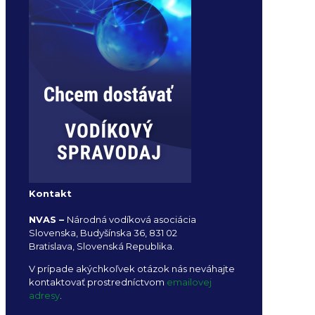
Kontakt
NVAS –
Národná vodíková asociácia
Slovenska, Budyšínska 36, 831 02
Bratislava, Slovenská Republika.
V prípade akýchkoľvek otázok nás neváhajte
kontaktovať prostredníctvom
emailovej
adresy
.