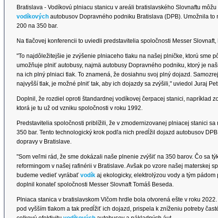
Bratislava - Vodíkovú plniacu stanicu v areáli bratislavského Slovnaftu môžu
vodíkových
autobusov Dopravného podniku Bratislava (DPB). Umožnila to mo
200 na 350 bar.
Na tlačovej konferencii to uviedli predstavitelia spoločnosti Messer Slovnaf
"To najdôležitejšie je zvýšenie plniaceho tlaku na našej plničke, ktorú sme p
umožňuje plniť autobusy, najmä autobusy Dopravného podniku, ktorý je n
na ich plný plniaci tlak. To znamená, že dosiahnu svoj plný dojazd. Samozre
najvyšší tlak, je možné plniť tak, aby ich dojazdy sa zvýšili," uviedol Juraj P
Doplnil, že rozdiel oproti štandardnej vodíkovej čerpacej stanici, napríklad zo 
ktorá je tu už od vzniku spoločnosti v roku 1992.
Predstavitelia spoločnosti priblížili, že v zmodernizovanej plniacej stanici sa
350 bar. Tento technologický krok podľa nich predĺžil dojazd autobusov DPB 
dopravy v Bratislave.
"Som veľmi rád, že sme dokázali naše plnenie zvýšiť na 350 barov. Čo sa t
reformingom v našej rafinérii v Bratislave. Avšak po vzore našej materskej 
budeme vedieť vyrábať
vodík
aj ekologicky, elektrolýzou vody a tým pádom 
doplnil konateľ spoločnosti Messer Slovnaft Tomáš Beseda.
Plniaca stanica v bratislavskom Vlčom hrdle bola otvorená ešte v roku 2022
pod vyšším tlakom a tak predĺžiť ich dojazd, prispela k zníženiu potreby čas
celkovú efektivitu
vodíkových
autobusov a nákladných áut.