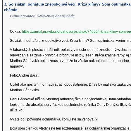
3. So žiakmi odhaľuje znepokojivé veci. Kríza klímy? Som optimistka,
chémie
zurnal.pravda.sk; 02/03/2025; Andrej Barát
Odkaz:
https://zurnal.pravda.sk/rozhovory/clanok/740604-kriza-klimy-som-op
So žiakmi odhaľuje znepokojivé veci. Kríza klímy? Som optimistka, verím ml
V tatranských plesách našli mikroplasty, v meste sledujú znečistený vzduch,
odovzdanie sa zime - prirýchle pŕchnutie listov, jeseň stráca krásne farby
Martina Gánovská optimizmus a verí, že to všetko nakoniec dobre dopadne. 
nápady“.
Foto: Andrej Barát
Učiteľ ako nositeľ informácií stratil opodstatnenie. Dnes by mal skôr žiaka v
Martina Gánovská.
Pani Gánovská učí na Strednej odbornej škole polytechnickej Jana Antonína
lepšiemu. Je absolútnou víťazkou posledného ročníka Ceny Dionýza Ilkoviča. 
učiteľkou.
Vy ste boli pôvodne ochranárka, čomu ste sa venovali?
Bola som členkou vtedy ešte len rozbiehajúcej sa ochranárskej organizácie