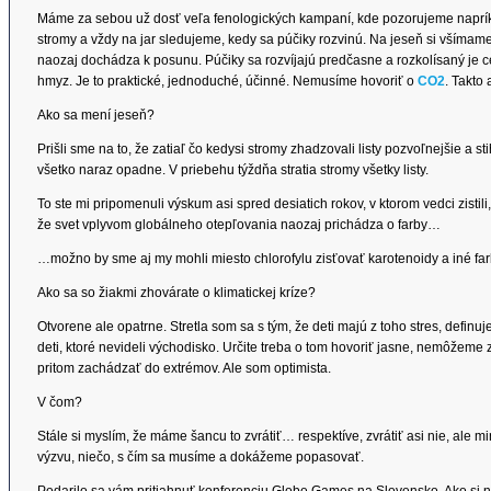
Máme za sebou už dosť veľa fenologických kampaní, kde pozorujeme napríkla
stromy a vždy na jar sledujeme, kedy sa púčiky rozvinú. Na jeseň si všímame, 
naozaj dochádza k posunu. Púčiky sa rozvíjajú predčasne a rozkolísaný je cel
hmyz. Je to praktické, jednoduché, účinné. Nemusíme hovoriť o
CO2
. Takto
Ako sa mení jeseň?
Prišli sme na to, že zatiaľ čo kedysi stromy zhadzovali listy pozvoľnejšie a sti
všetko naraz opadne. V priebehu týždňa stratia stromy všetky listy.
To ste mi pripomenuli výskum asi spred desiatich rokov, v ktorom vedci zisti
že svet vplyvom globálneho otepľovania naozaj prichádza o farby…
…možno by sme aj my mohli miesto chlorofylu zisťovať karotenoidy a iné farb
Ako sa so žiakmi zhovárate o klimatickej kríze?
Otvorene ale opatrne. Stretla som sa s tým, že deti majú z toho stres, defi
deti, ktoré nevideli východisko. Určite treba o tom hovoriť jasne, nemôžeme 
pritom zachádzať do extrémov. Ale som optimista.
V čom?
Stále si myslím, že máme šancu to zvrátiť… respektíve, zvrátiť asi nie, al
výzvu, niečo, s čím sa musíme a dokážeme popasovať.
Podarilo sa vám pritiahnuť konferenciu Globe Games na Slovensko. Ako si 