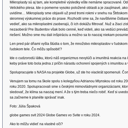
Mikroplasty sú aj tam, ale kompletné výsledky ešte nemáme spracované. O
Velického plesa. Ide o pomerne vysoko položené oblasti a je zaujímavé, ako s
uvidíme… Mikroplasty sme objavili už pred tromi rokmi v snehu na Štrbskom
skromnej výskumnej práce do praxe. Rozhodli sme sa, že navštívime čistia
vedieť, ako sa mikroplastmi zaoberajú, či ich dokážu filtrovať. Nuž a žiaci zis
nezaoberá! Pre študentov však bolo cenné, keď videli, ako sa vedúci prevád
riešení. Možno sme mu dali inšpiráciu a možno sa to naozaj niekam posunie
Len pred pár dňami vyšla štúdia o tom, že množstvo mikroplastov v ľudskom 
ľudskom tele. Čo môžu spôsobiť?
Ide o cudzorodú látku, ktorú náš organizmus nevylúči a imunitná reakcia 
keby práve toto bola jedna z príčin nárastu ochorení spojených s imunitou a v
Spolupracujete s NASA na projekte Globe, už ste ho viackrát spomenuli. Č
Venujem sa tomu na škole spolu s kolegyňou Adrianou Mlynskou od roku 200
roku 2020. Spolupracovali sme s českými mimovládnymi organizáciami, ktor
sledovať, že klíma sa naozaj mení. A že s tým treba niečo robiť. Keď si uvedo
sa začneme k planéte správať inak.
Foto: Júlia Špaková
globe games svit 2024 Globe Games vo Svite v roku 2024.
Ako to môžu vidieť na vlastné oči?