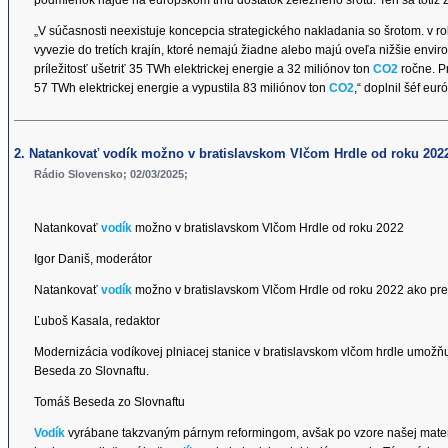
„V súčasnosti neexistuje koncepcia strategického nakladania so šrotom. v r
vyvezie do tretích krajín, ktoré nemajú žiadne alebo majú oveľa nižšie en
príležitosť ušetriť 35 TWh elektrickej energie a 32 miliónov ton
CO2
ročne. P
57 TWh elektrickej energie a vypustila 83 miliónov ton
CO2
,“ doplnil šéf eu
2. Natankovať vodík možno v bratislavskom Vlčom Hrdle od roku 202
Rádio Slovensko; 02/03/2025;
Natankovať
vodík
možno v bratislavskom Vlčom Hrdle od roku 2022
Igor Daniš, moderátor
Natankovať
vodík
možno v bratislavskom Vlčom Hrdle od roku 2022 ako pre
Ľuboš Kasala, redaktor
Modernizácia vodíkovej plniacej stanice v bratislavskom vlčom hrdle umožň
Beseda zo Slovnaftu.
Tomáš Beseda zo Slovnaftu
Vodík
vyrábane takzvaným párnym reformingom, avšak po vzore našej mater