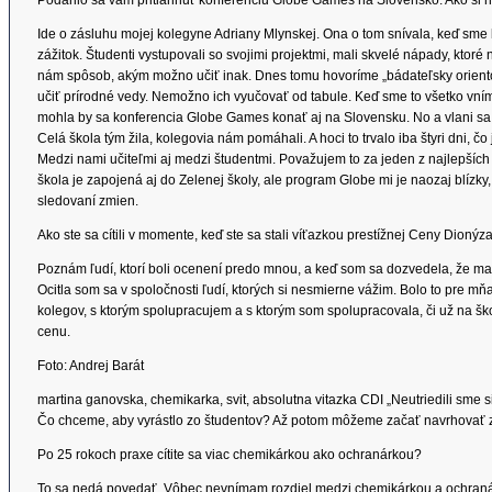
Ide o zásluhu mojej kolegyne Adriany Mlynskej. Ona o tom snívala, keď sme
zážitok. Študenti vystupovali so svojimi projektmi, mali skvelé nápady, ktoré 
nám spôsob, akým možno učiť inak. Dnes tomu hovoríme „bádateľsky orientov
učiť prírodné vedy. Nemožno ich vyučovať od tabule. Keď sme to všetko vníma
mohla by sa konferencia Globe Games konať aj na Slovensku. No a vlani sa to
Celá škola tým žila, kolegovia nám pomáhali. A hoci to trvalo iba štyri dni, čo 
Medzi nami učiteľmi aj medzi študentmi. Považujem to za jeden z najlepších 
škola je zapojená aj do Zelenej školy, ale program Globe mi je naozaj blízky,
sledovaní zmien.
Ako ste sa cítili v momente, keď ste sa stali víťazkou prestížnej Ceny Dionýza
Poznám ľudí, ktorí boli ocenení predo mnou, a keď som sa dozvedela, že ma 
Ocitla som sa v spoločnosti ľudí, ktorých si nesmierne vážim. Bolo to pre mň
kolegov, s ktorým spolupracujem a s ktorým som spolupracovala, či už na šk
cenu.
Foto: Andrej Barát
martina ganovska, chemikarka, svit, absolutna vitazka CDI „Neutriedili sme
Čo chceme, aby vyrástlo zo študentov? Až potom môžeme začať navrhovať 
Po 25 rokoch praxe cítite sa viac chemikárkou ako ochranárkou?
To sa nedá povedať. Vôbec nevnímam rozdiel medzi chemikárkou a ochranárk