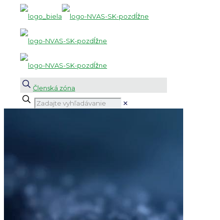
Členská zóna
✕