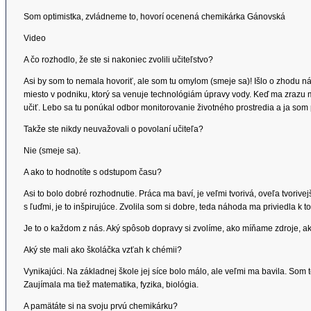
Som optimistka, zvládneme to, hovorí ocenená chemikárka Gánovská
Video
A čo rozhodlo, že ste si nakoniec zvolili učiteľstvo?
Asi by som to nemala hovoriť, ale som tu omylom (smeje sa)! Išlo o zhodu 
miesto v podniku, ktorý sa venuje technológiám úpravy vody. Keď ma zrazu môj
učiť. Lebo sa tu ponúkal odbor monitorovanie životného prostredia a ja som 
Takže ste nikdy neuvažovali o povolaní učiteľa?
Nie (smeje sa).
A ako to hodnotíte s odstupom času?
Asi to bolo dobré rozhodnutie. Práca ma baví, je veľmi tvorivá, oveľa tvorive
s ľuďmi, je to inšpirujúce. Zvolila som si dobre, teda náhoda ma priviedla k t
Je to o každom z nás. Aký spôsob dopravy si zvolíme, ako míňame zdroje, a
Aký ste mali ako školáčka vzťah k chémii?
Vynikajúci. Na základnej škole jej síce bolo málo, ale veľmi ma bavila. Som
Zaujímala ma tiež matematika, fyzika, biológia.
A pamätáte si na svoju prvú chemikárku?