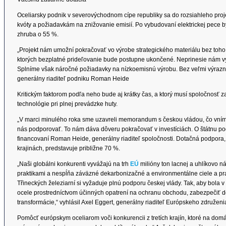
Oceliarsky podnik v severovýchodnom cípe republiky sa do rozsiahleho pro
kvóty a požiadavkám na znižovanie emisií. Po vybudovaní elektrickej pece by 
zhruba o 55 %.
„Projekt nám umožní pokračovať vo výrobe strategického materiálu bez toho
ktorých bezplatné prideľovanie bude postupne ukončené. Neprinesie nám v
Splníme však náročné požiadavky na nízkoemisnú výrobu. Bez veľmi výraznej
generálny riaditeľ podniku Roman Heide
Kritickým faktorom podľa neho bude aj krátky čas, a ktorý musí spoločnosť
technológie pri plnej prevádzke huty.
„V marci minulého roka sme uzavreli memorandum s českou vládou, čo vním
nás podporovať. To nám dáva dôveru pokračovať v investíciách. O štátnu po
financovaní Roman Heide, generálny riaditeľ spoločnosti. Dotačná podpora,
krajinách, predstavuje približne 70 %.
„Naši globálni konkurenti vyvážajú na trh
EÚ
milióny ton lacnej a uhlíkovo n
praktikami a nespĺňa záväzné dekarbonizačné a environmentálne ciele a pr
Třineckých železiarní si vyžaduje plnú podporu českej vlády. Tak, aby bola 
ocele prostredníctvom účinných opatrení na ochranu obchodu, zabezpečiť d
transformácie,“ vyhlásil Axel Eggert, generálny riaditeľ Európskeho združe
Pomôcť európskym oceliarom voči konkurencii z tretích krajín, ktoré na do