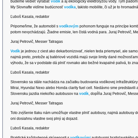
budeme vedieť vyrábať
vodík
a aj ekologicky elektrolýzou vody. Tým pádom 
My Slovnafte vidíme budúcnosť
vodíka
, takisto mobilite, či už je to hroma
Ľuboš Kasala, redaktor
Pripomeňme, že automobil s
vodíkovým
pohonom funguje na princípe kombi
potom nevychádzajú. Žiadne emisie, len čistá vodná para. Juraj Petrovič, Me
Juraj Petrovič, Messer Tatragas
Vodík
je jednou z ciest ako dekarbonizovať, nielen teda priemysel, ale samo
najmä preto, pretože aj batériové vozidlá majú svoje limity dané možnosťami
výhodu, že sa v podstate dá plniť rovnako ako bežné kvapalné palivá, to zn
Ľuboš Kasala, redaktor
Slovensko sa stále nachádza na začiatku budovania vodíkovej infraštruktúry
Mirai, Hyundai Nexo alebo Honda clarity fuel cell. Nedávno sme predstavili a
Slovensku jazdia niekoľko autobusov na
vodík
, dopĺňa Juraj Petrovič, Mess
Juraj Petrovič, Messer Tatragas
Toto zvýšenie tlaku nám umožňuje vlastne plniť autobusy, najmä autobusy d
oni dosiahnu vlastne svoj plný aj dojazd.
Ľuboš Kasala, redaktor
Praktické každodenné skúsenosti s
vodíkovými
autobusmi bratislavského 