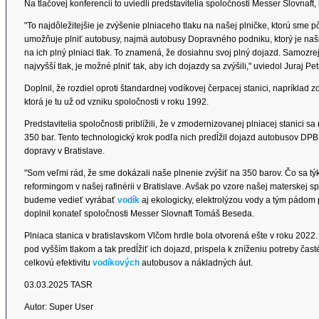
Na tlačovej konferencii to uviedli predstavitelia spoločnosti Messer Slovnaf
"To najdôležitejšie je zvýšenie plniaceho tlaku na našej plničke, ktorú sme p
umožňuje plniť autobusy, najmä autobusy Dopravného podniku, ktorý je n
na ich plný plniaci tlak. To znamená, že dosiahnu svoj plný dojazd. Samozre
najvyšší tlak, je možné plniť tak, aby ich dojazdy sa zvýšili," uviedol Juraj P
Doplnil, že rozdiel oproti štandardnej vodíkovej čerpacej stanici, napríklad zo 
ktorá je tu už od vzniku spoločnosti v roku 1992.
Predstavitelia spoločnosti priblížili, že v zmodernizovanej plniacej stanici sa
350 bar. Tento technologický krok podľa nich predĺžil dojazd autobusov DPB 
dopravy v Bratislave.
"Som veľmi rád, že sme dokázali naše plnenie zvýšiť na 350 barov. Čo sa t
reformingom v našej rafinérii v Bratislave. Avšak po vzore našej materskej 
budeme vedieť vyrábať
vodík
aj ekologicky, elektrolýzou vody a tým pádom 
doplnil konateľ spoločnosti Messer Slovnaft Tomáš Beseda.
Plniaca stanica v bratislavskom Vlčom hrdle bola otvorená ešte v roku 2022
pod vyšším tlakom a tak predĺžiť ich dojazd, prispela k zníženiu potreby čas
celkovú efektivitu
vodíkových
autobusov a nákladných áut.
03.03.2025 TASR
Autor: Super User