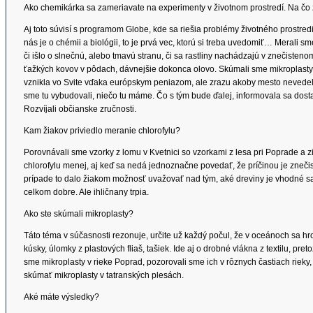
Ako chemikárka sa zameriavate na experimenty v životnom prostredí. Na čo z
Aj toto súvisí s programom Globe, kde sa riešia problémy životného prostre
nás je o chémii a biológii, to je prvá vec, ktorú si treba uvedomiť… Merali s
či išlo o slnečnú, alebo tmavú stranu, či sa rastliny nachádzajú v znečisten
ťažkých kovov v pôdach, dávnejšie dokonca olovo. Skúmali sme mikroplasty.
vznikla vo Svite vďaka európskym peniazom, ale zrazu akoby mesto nevedelo, 
sme tu vybudovali, niečo tu máme. Čo s tým bude ďalej, informovala sa dost
Rozvíjali občianske zručnosti.
Kam žiakov priviedlo meranie chlorofylu?
Porovnávali sme vzorky z lomu v Kvetnici so vzorkami z lesa pri Poprade a zis
chlorofylu menej, aj keď sa nedá jednoznačne povedať, že príčinou je zneči
prípade to dalo žiakom možnosť uvažovať nad tým, aké dreviny je vhodné sad
celkom dobre. Ale ihličnany trpia.
Ako ste skúmali mikroplasty?
Táto téma v súčasnosti rezonuje, určite už každý počul, že v oceánoch sa h
kúsky, úlomky z plastových fliaš, tašiek. Ide aj o drobné vlákna z textilu, pr
sme mikroplasty v rieke Poprad, pozorovali sme ich v rôznych častiach rieky
skúmať mikroplasty v tatranských plesách.
Aké máte výsledky?