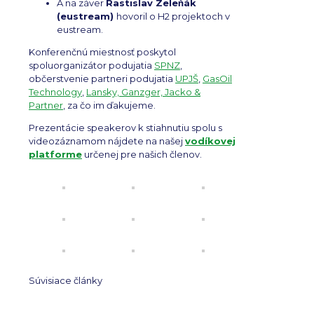
A na záver
Rastislav Zeleňák
(eustream)
hovoril o H2 projektoch v
eustream.
Konferenčnú miestnosť poskytol
spoluorganizátor podujatia
SPNZ
,
občerstvenie partneri podujatia
UPJŠ
,
GasOil
Technology
,
Lansky, Ganzger, Jacko &
Partner
, za čo im ďakujeme.
Prezentácie speakerov k stiahnutiu spolu s
videozáznamom nájdete na našej
vodíkovej
platforme
určenej pre našich členov.
Súvisiace články