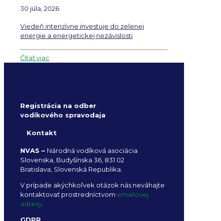
30 júla, 2026
Viedeň intenzívne investuje do zelenej
energie a energetickej nezávislosti
Čítať viac
Registrácia na odber
vodíkového spravodaja
Kontakt
NVAS –
Národná vodíková asociácia
Slovenska, Budyšínska 36, 831 02
Bratislava, Slovenská Republika.
V prípade akýchkoľvek otázok nás neváhajte
kontaktovať prostredníctvom
emailovej
adresy
.
GDPR