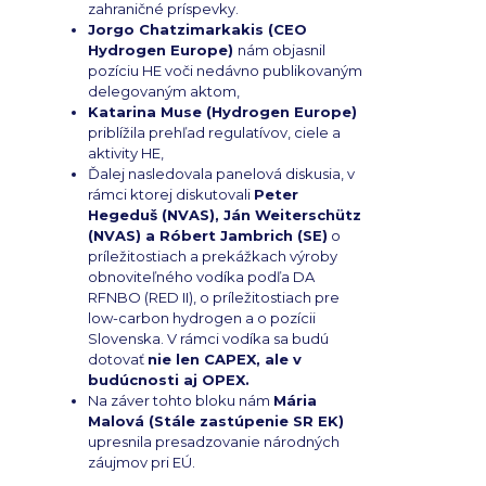
zahraničné príspevky.
Jorgo Chatzimarkakis (CEO
Hydrogen Europe)
nám objasnil
pozíciu HE voči nedávno publikovaným
delegovaným aktom,
Katarina Muse (Hydrogen Europe)
priblížila prehľad regulatívov, ciele a
aktivity HE,
Ďalej nasledovala panelová diskusia, v
rámci ktorej diskutovali
Peter
Hegeduš (NVAS), Ján Weiterschütz
(NVAS) a Róbert Jambrich (SE)
o
príležitostiach a prekážkach výroby
obnoviteľného vodíka podľa DA
RFNBO (RED II), o príležitostiach pre
low-carbon hydrogen a o pozícii
Slovenska. V rámci vodíka sa budú
dotovať
nie len CAPEX, ale v
budúcnosti aj OPEX.
Na záver tohto bloku nám
Mária
Malová (Stále zastúpenie SR EK)
upresnila presadzovanie národných
záujmov pri EÚ.