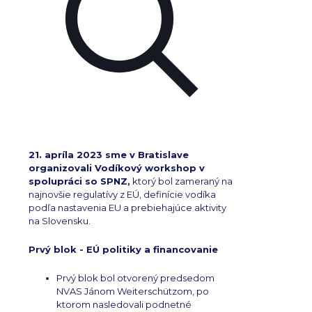
21. apríla 2023 sme v Bratislave
organizovali Vodíkový workshop v
spolupráci so SPNZ,
ktorý bol zameraný na
najnovšie regulatívy z EÚ, definície vodíka
podľa nastavenia EU a prebiehajúce aktivity
na Slovensku.
Prvý blok - EÚ politiky a financovanie
Prvý blok bol otvorený predsedom
NVAS Jánom Weiterschützom, po
ktorom nasledovali podnetné