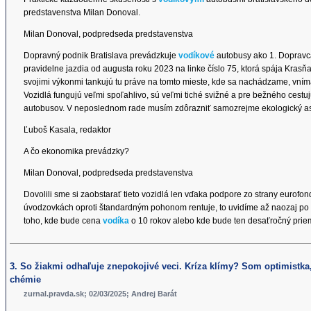
predstavenstva Milan Donoval.
Milan Donoval, podpredseda predstavenstva
Dopravný podnik Bratislava prevádzkuje
vodíkové
autobusy ako 1. Dopravca 
pravidelne jazdia od augusta roku 2023 na linke číslo 75, ktorá spája Kras
svojimi výkonmi tankujú tu práve na tomto mieste, kde sa nachádzame, vníma
Vozidlá fungujú veľmi spoľahlivo, sú veľmi tiché svižné a pre bežného cestu
autobusov. V neposlednom rade musím zdôrazniť samozrejme ekologický asp
Ľuboš Kasala, redaktor
A čo ekonomika prevádzky?
Milan Donoval, podpredseda predstavenstva
Dovolili sme si zaobstarať tieto vozidlá len vďaka podpore zo strany eurof
úvodzovkách oproti štandardným pohonom rentuje, to uvidíme až naozaj po 
toho, kde bude cena
vodíka
o 10 rokov alebo kde bude ten desaťročný prie
3. So žiakmi odhaľuje znepokojivé veci. Kríza klímy? Som optimistka,
chémie
zurnal.pravda.sk; 02/03/2025; Andrej Barát