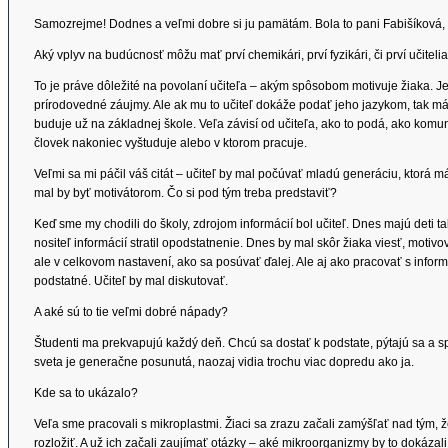
Samozrejme! Dodnes a veľmi dobre si ju pamätám. Bola to pani Fabišíková, o
Aký vplyv na budúcnosť môžu mať prví chemikári, prví fyzikári, či prví učiteli
To je práve dôležité na povolaní učiteľa – akým spôsobom motivuje žiaka. 
prírodovedné záujmy. Ale ak mu to učiteľ dokáže podať jeho jazykom, tak m
buduje už na základnej škole. Veľa závisí od učiteľa, ako to podá, ako komun
človek nakoniec vyštuduje alebo v ktorom pracuje.
Veľmi sa mi páčil váš citát – učiteľ by mal počúvať mladú generáciu, ktorá 
mal by byť motivátorom. Čo si pod tým treba predstaviť?
Keď sme my chodili do školy, zdrojom informácií bol učiteľ. Dnes majú deti 
nositeľ informácií stratil opodstatnenie. Dnes by mal skôr žiaka viesť, motiv
ale v celkovom nastavení, ako sa posúvať ďalej. Ale aj ako pracovať s inform
podstatné. Učiteľ by mal diskutovať.
A aké sú to tie veľmi dobré nápady?
Študenti ma prekvapujú každý deň. Chcú sa dostať k podstate, pýtajú sa a sp
sveta je generačne posunutá, naozaj vidia trochu viac dopredu ako ja.
Kde sa to ukázalo?
Veľa sme pracovali s mikroplastmi. Žiaci sa zrazu začali zamýšľať nad tým, ž
rozložiť. A už ich začali zaujímať otázky – aké mikroorganizmy by to dokáza