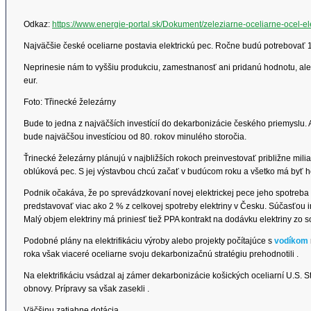
Odkaz:
https://www.energie-portal.sk/Dokument/zeleziarne-oceliarne-ocel-el
Najväčšie české oceliarne postavia elektrickú pec. Ročne budú potrebovať 1
Neprinesie nám to vyššiu produkciu, zamestnanosť ani pridanú hodnotu, ale 
eur.
Foto: Třinecké železárny
Bude to jedna z najväčších investícií do dekarbonizácie českého priemyslu. A
bude najväčšou investíciou od 80. rokov minulého storočia.
Ťrinecké železárny plánujú v najbližších rokoch preinvestovať približne milia
oblúková pec. S jej výstavbou chcú začať v budúcom roku a všetko má byť 
Podnik očakáva, že po sprevádzkovaní novej elektrickej pece jeho spotreba 
predstavovať viac ako 2 % z celkovej spotreby elektriny v Česku. Súčasťou i
Malý objem elektriny má priniesť tiež PPA kontrakt na dodávku elektriny zo 
Podobné plány na elektrifikáciu výroby alebo projekty počítajúce s
vodíkom
roka však viaceré oceliarne svoju dekarbonizačnú stratégiu prehodnotili .
Na elektrifikáciu vsádzal aj zámer dekarbonizácie košických oceliarní U.S. 
obnovy. Prípravy sa však zasekli .
Väčšinu zatiahne dotácia