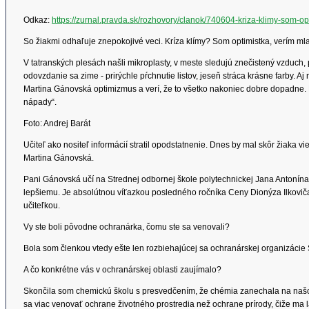
Odkaz:
https://zurnal.pravda.sk/rozhovory/clanok/740604-kriza-klimy-som-op
So žiakmi odhaľuje znepokojivé veci. Kríza klímy? Som optimistka, verím ml
V tatranských plesách našli mikroplasty, v meste sledujú znečistený vzduch,
odovzdanie sa zime - prirýchle pŕchnutie listov, jeseň stráca krásne farby
Martina Gánovská optimizmus a verí, že to všetko nakoniec dobre dopadne. 
nápady“.
Foto: Andrej Barát
Učiteľ ako nositeľ informácií stratil opodstatnenie. Dnes by mal skôr žiaka v
Martina Gánovská.
Pani Gánovská učí na Strednej odbornej škole polytechnickej Jana Antonína
lepšiemu. Je absolútnou víťazkou posledného ročníka Ceny Dionýza Ilkoviča. 
učiteľkou.
Vy ste boli pôvodne ochranárka, čomu ste sa venovali?
Bola som členkou vtedy ešte len rozbiehajúcej sa ochranárskej organizácie
A čo konkrétne vás v ochranárskej oblasti zaujímalo?
Skončila som chemickú školu s presvedčením, že chémia zanechala na naš
sa viac venovať ochrane životného prostredia než ochrane prírody, čiže ma l