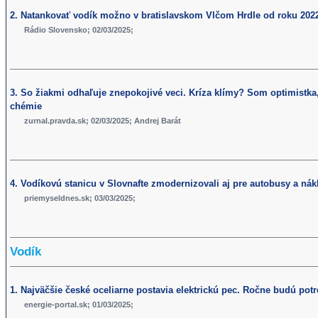
2. Natankovať vodík možno v bratislavskom Vlčom Hrdle od roku 202
Rádio Slovensko; 02/03/2025;
3. So žiakmi odhaľuje znepokojivé veci. Kríza klímy? Som optimistka,
chémie
zurnal.pravda.sk; 02/03/2025; Andrej Barát
4. Vodíkovú stanicu v Slovnafte zmodernizovali aj pre autobusy a nák
priemyseldnes.sk; 03/03/2025;
Vodík
1. Najväčšie české oceliarne postavia elektrickú pec. Ročne budú pot
energie-portal.sk; 01/03/2025;