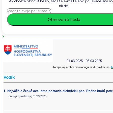
Ak chcete obnoviť heslo, zadajte e-mail alebo používateľské 
nižšie.
✕
01.03.2025 - 03.03.2025
Kompletný archív monitoringu médií nájdete na:
h
Vodík
1. Najväčšie české oceliarne postavia elektrickú pec. Ročne budú pot
energie-portal.sk; 01/03/2025;