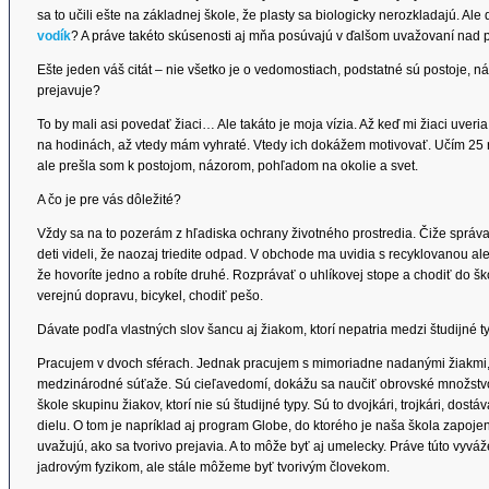
sa to učili ešte na základnej škole, že plasty sa biologicky nerozkladajú. Ale 
vodík
? A práve takéto skúsenosti aj mňa posúvajú v ďalšom uvažovaní nad
Ešte jeden váš citát – nie všetko je o vedomostiach, podstatné sú postoje, náz
prejavuje?
To by mali asi povedať žiaci… Ale takáto je moja vízia. Až keď mi žiaci uveri
na hodinách, až vtedy mám vyhraté. Vtedy ich dokážem motivovať. Učím 25 r
ale prešla som k postojom, názorom, pohľadom na okolie a svet.
A čo je pre vás dôležité?
Vždy sa na to pozerám z hľadiska ochrany životného prostredia. Čiže správať
deti videli, že naozaj triedite odpad. V obchode ma uvidia s recyklovanou a
že hovoríte jedno a robíte druhé. Rozprávať o uhlíkovej stope a chodiť do šk
verejnú dopravu, bicykel, chodiť pešo.
Dávate podľa vlastných slov šancu aj žiakom, ktorí nepatria medzi študijné t
Pracujem v dvoch sférach. Jednak pracujem s mimoriadne nadanými žiakmi, 
medzinárodné súťaže. Sú cieľavedomí, dokážu sa naučiť obrovské množstvo
škole skupinu žiakov, ktorí nie sú študijné typy. Sú to dvojkári, trojkári, dost
dielu. O tom je napríklad aj program Globe, do ktorého je naša škola zapojená.
uvažujú, ako sa tvorivo prejavia. A to môže byť aj umelecky. Práve túto vyv
jadrovým fyzikom, ale stále môžeme byť tvorivým človekom.