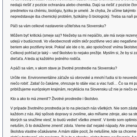
nedajú riešiť z pozície ochranára alebo chemika. Dajú sa riešiť z pozície člo
predmetov na chémiu, biológiu, fyziku je umelé. Je chyba, že učíme takýmto 
nepredstavuje iba chemický problém, fyzikálny či biologický. Treba sa naň p
Páči sa vám celkové nastavenie učiteľstva na Slovensku?
Môžem byť kritická (smeje sa)? Niežeby sa mi nepáčilo, ale má svoje rezervy
udejú v budúcnosti. Vo všeobecnosti vidím skôr pozitívne veci ako negatívne.
beriem ako pozitívny krok. Pokiaľ ale ide o to, ako spoločnosť vníma školstvo
Celkový pohľad je taký – veď školstvo to nejako prežije. Myslím si, že by si
dieťaťa. A teda aj každého jedného rodiča.
A páči sa vám, v akom stave je životné prostredie na Slovensku?
Určite nie. Environmentálne záťaže sú obrovské a mnohí ľudia si to neuvedo
niečo robiť. Zatiaľ čo čakáme, ohrozuje to stále viac a viac ľudí… Čo sa mi p
približujeme európskym krajinám, recyklácia na Slovensku už nie je niečo ex
Kto a ako to má zmeniť? Životné prostredie i školstvo.
V prípade životného prostredia je to na pleciach nás všetkých. Nie som zásta
každom z nás. Aký spôsob dopravy si zvolíme, ako míňame zdroje, ako sa str
ktorých sa snažíme viesť, to budú vedieť všetko zmeniť. V tomto som optimis
netuším, či to dokážeme zmeniť zdola. Vieme dať nejaké nápady. Ale zmena v
školstva vlastne očakávame. A mám stále pocit, že netušíme, kde sa chceme 