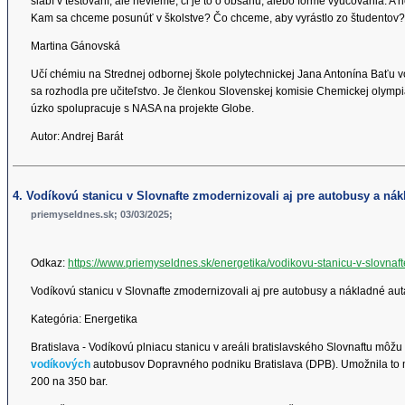
slabí v testovaní, ale nevieme, či je to o obsahu, alebo forme vyučovania. A n
Kam sa chceme posunúť v školstve? Čo chceme, aby vyrástlo zo študento
Martina Gánovská
Učí chémiu na Strednej odbornej škole polytechnickej Jana Antonína Baťu vo
sa rozhodla pre učiteľstvo. Je členkou Slovenskej komisie Chemickej olym
úzko spolupracuje s NASA na projekte Globe.
Autor: Andrej Barát
4. Vodíkovú stanicu v Slovnafte zmodernizovali aj pre autobusy a nák
priemyseldnes.sk; 03/03/2025;
Odkaz:
https://www.priemyseldnes.sk/energetika/vodikovu-stanicu-v-slovna
Vodíkovú stanicu v Slovnafte zmodernizovali aj pre autobusy a nákladné aut
Kategória: Energetika
Bratislava - Vodíkovú plniacu stanicu v areáli bratislavského Slovnaftu môžu
vodíkových
autobusov Dopravného podniku Bratislava (DPB). Umožnila to mo
200 na 350 bar.