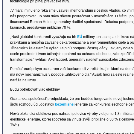
technológie pri plnej prevádzke huty.
„V marci minulého roka sme uzavreli memorandum s českou vládou, čo vním
nás podporovať. To nám dáva dôveru pokračovať v investíciách. O štátnu po
financovaní Roman Heide, generálny riaditeľ spoločnosti. Dotačná podpora,
krajinách, predstavuje približne 70 %.
„Naši globálni konkurenti vyvážajú na trh
EÚ
milióny ton lacnej a uhlíkovo n
praktikami a nespĺňa záväzné dekarbonizačné a environmentálne ciele a pr
Třineckých železiarní si vyžaduje plnú podporu českej vlády. Tak, aby bola 
ocele prostredníctvom účinných opatrení na ochranu obchodu, zabezpečiť d
transformácie,“ vyhlásil Axel Eggert, generálny riaditeľ Európskeho združe
Pomôcť európskym oceliarom voči konkurencii z tretích krajín, ktoré na do
má nový mechanizmus v podobe „uhlíkového cla.“ Avšak hoci sa ešte reálne 
naráža na limity .
Budú potrebovať viac elektriny
Oceliarska spoločnosť predpokladá, že pre budúce fungovanie novej techn
šrotu rozhodujúci „dostatok
bezemisnej
energie za konkurencieschopné cen
Nová elektrická oblúková pec nahradí polovicu výroby v objeme 1,3 milióna 
elektrickej energie, ktorej spotreba sa v hute zvýši približne o 30 % z celko
TWh).