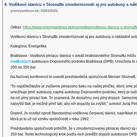
4. Vodíkovú stanicu v Slovnafte zmodernizovali aj pre autobusy a nák
priemyseldnes.sk; 03/03/2025;
Odkaz:
https://www.priemyseldnes.sk/energetika/vodikovu-stanicu-v-slovna
Vodíkovú stanicu v Slovnafte zmodernizovali aj pre autobusy a nákladné aut
Kategória: Energetika
Bratislava - Vodíkovú plniacu stanicu v areáli bratislavského Slovnaftu môžu
vodíkových
autobusov Dopravného podniku Bratislava (DPB). Umožnila to mo
200 na 350 bar.
Na tlačovej konferencii to uviedli predstavitelia spoločnosti Messer Slovnaf
"To najdôležitejšie je zvýšenie plniaceho tlaku na našej plničke, ktorú sme p
umožňuje plniť autobusy, najmä autobusy Dopravného podniku, ktorý je n
na ich plný plniaci tlak. To znamená, že dosiahnu svoj plný dojazd. Samozre
najvyšší tlak, je možné plniť tak, aby ich dojazdy sa zvýšili," uviedol Juraj P
Doplnil, že rozdiel oproti štandardnej vodíkovej čerpacej stanici, napríklad zo 
ktorá je tu už od vzniku spoločnosti v roku 1992.
Predstavitelia spoločnosti priblížili, že v zmodernizovanej plniacej stanici sa
350 bar. Tento technologický krok podľa nich predĺžil dojazd autobusov DPB 