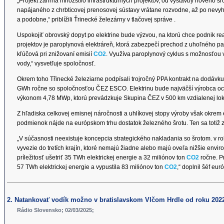
„Projekt zahŕňa množstvo infraštruktúrnych projektov, od výstavby nového š
napájaného z chrbticovej prenosovej sústavy vrátane rozvodne, až po nevyh
a podobne,“ priblížili Ťrinecké železárny v tlačovej správe .
Uspokojiť obrovský dopyt po elektrine bude výzvou, na ktorú chce podnik re
projektov je paroplynová elektráreň, ktorá zabezpečí prechod z uhoľného pali
kľúčová pri znižovaní emisií
CO2
. Využíva paroplynový cyklus s možnosťou 
vody,“ vysvetľuje spoločnosť.
Okrem toho Třinecké železiarne podpísali trojročný PPA kontrakt na dodávk
GWh ročne so spoločnosťou ČEZ ESCO. Elektrinu bude najväčší výrobca ocel
výkonom 4,78 MWp, ktorú prevádzkuje Skupina ČEZ v 500 km vzdialenej lokal
Z hľadiska celkovej emisnej náročnosti a uhlíkovej stopy výroby však okrem e
podmienok nájde na európskom trhu dostatok železného šrotu. Ten sa totiž 
„V súčasnosti neexistuje koncepcia strategického nakladania so šrotom. v r
vyvezie do tretích krajín, ktoré nemajú žiadne alebo majú oveľa nižšie en
príležitosť ušetriť 35 TWh elektrickej energie a 32 miliónov ton
CO2
ročne. P
57 TWh elektrickej energie a vypustila 83 miliónov ton
CO2
,“ doplnil šéf eu
2. Natankovať vodík možno v bratislavskom Vlčom Hrdle od roku 202
Rádio Slovensko; 02/03/2025;