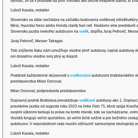
výhodu, že sa v podstate dá plniť rovnako ako bežné kvapalné palivá, to zn
Ľuboš Kasala, redaktor
Slovensko sa stále nachádza na začiatku budovania vodíkovej infraštruktúry
Mirai, Hyundai Nexo alebo Honda clarity fuel cell. Nedávno sme predstavili a
Slovensku jazdia niekoľko autobusov na
vodík
, dopĺňa Juraj Petrovič, Mess
Juraj Petrovič, Messer Tatragas
Toto zvýšenie tlaku nám umožňuje vlastne plniť autobusy, najmä autobusy d
oni dosiahnu vlastne svoj plný aj dojazd.
Ľuboš Kasala, redaktor
Praktické každodenné skúsenosti s
vodíkovými
autobusmi bratislavského 
predstavenstva Milan Donoval.
Milan Donoval, podpredseda predstavenstva
Dopravný podnik Bratislava prevádzkuje
vodíkové
autobusy ako 1. Dopravca 
pravidelne jazdia od augusta roku 2023 na linke číslo 75, ktorá spája Kras
svojimi výkonmi tankujú tu práve na tomto mieste, kde sa nachádzame, vníma
Vozidlá fungujú veľmi spoľahlivo, sú veľmi tiché svižné a pre bežného cestu
autobusov. V neposlednom rade musím zdôrazniť samozrejme ekologický asp
Ľuboš Kasala, redaktor