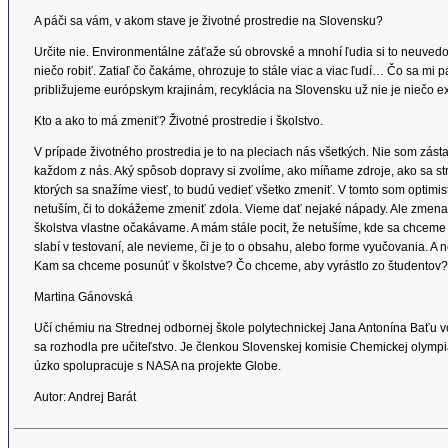
A páči sa vám, v akom stave je životné prostredie na Slovensku?
Určite nie. Environmentálne záťaže sú obrovské a mnohí ľudia si to neuvedo
niečo robiť. Zatiaľ čo čakáme, ohrozuje to stále viac a viac ľudí… Čo sa mi p
približujeme európskym krajinám, recyklácia na Slovensku už nie je niečo ex
Kto a ako to má zmeniť? Životné prostredie i školstvo.
V prípade životného prostredia je to na pleciach nás všetkých. Nie som zásta
každom z nás. Aký spôsob dopravy si zvolíme, ako míňame zdroje, ako sa str
ktorých sa snažíme viesť, to budú vedieť všetko zmeniť. V tomto som optimis
netuším, či to dokážeme zmeniť zdola. Vieme dať nejaké nápady. Ale zmena v
školstva vlastne očakávame. A mám stále pocit, že netušíme, kde sa chceme 
slabí v testovaní, ale nevieme, či je to o obsahu, alebo forme vyučovania. A n
Kam sa chceme posunúť v školstve? Čo chceme, aby vyrástlo zo študento
Martina Gánovská
Učí chémiu na Strednej odbornej škole polytechnickej Jana Antonína Baťu vo
sa rozhodla pre učiteľstvo. Je členkou Slovenskej komisie Chemickej olym
úzko spolupracuje s NASA na projekte Globe.
Autor: Andrej Barát