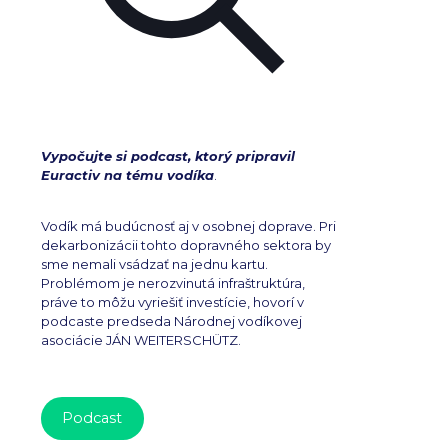
Vypočujte si podcast, ktorý pripravil
Euractiv na tému vodíka
.
Vodík má budúcnosť aj v osobnej doprave. Pri
dekarbonizácii tohto dopravného sektora by
sme nemali vsádzať na jednu kartu.
Problémom je nerozvinutá infraštruktúra,
práve to môžu vyriešiť investície, hovorí v
podcaste predseda Národnej vodíkovej
asociácie JÁN WEITERSCHÜTZ.
Podcast