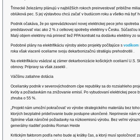
Ťrinecké železárny plánujú v najbližších rokoch preinvestovať približne milia
oblúková pec. S jej výstavbou chcú začať v budúcom roku a všetko má byť 
Podnik očakáva, že po sprevádzkovaní novej elektrickej pece jeho spotreba 
predstavovať viac ako 2 % z celkovej spotreby elektriny v Česku. Súčasťou i
Malý objem elektriny má priniesť tiež PPA kontrakt na dodávku elektriny zo 
Podobné plány na elektrifikáciu výroby alebo projekty počítajúce s
vodíkom
roka však viaceré oceliarne svoju dekarbonizačnú stratégiu prehodnotili .
Na elektrifikáciu vsádzal aj zámer dekarbonizácie košických oceliarní U.S. 
obnovy. Prípravy sa však zasekli .
Väčšinu zatiahne dotácia
Oceliarsky podnik v severovýchodnom cípe republiky sa do rozsiahleho pro
kvóty a požiadavkám na znižovanie emisií. Po vybudovaní elektrickej pece by 
zhruba o 55 %.
„Projekt nám umožní pokračovať vo výrobe strategického materiálu bez toho
ktorých bezplatné prideľovanie bude postupne ukončené. Neprinesie nám v
Splníme však náročné požiadavky na nízkoemisnú výrobu. Bez veľmi výraznej
generálny riaditeľ podniku Roman Heide
Kritickým faktorom podľa neho bude aj krátky čas, a ktorý musí spoločnosť