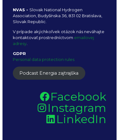
NVAS -
Slovak National Hydrogen
Association, Budyšínska 36, 831 02 Bratislava,
Slovak Republic.
V prípade akýchkoľvek otázok nás neváhajte
kontaktovať prostredníctvom
emailovej
adresy
.
GDPR
Personal data protection rules
Podcast Energia zajtrajška
Facebook
Instagram
LinkedIn