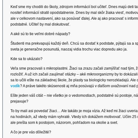
Keď sme my chodili do školy, zdrojom informácií bol učiteľ. Dnes majú deti 
nositeľ informácií stratil opodstatnenie. Dnes by mal skôr žiaka viesť, motiv
ale v celkovom nastavení, ako sa posúvať ďalej. Ale aj ako pracovať s inform
podstatné. Učiteľ by mal diskutovať.
A aké sú to tie veľmi dobré nápady?
Študenti ma prekvapujú každý deň. Chcú sa dostať k podstate, pýtajú sa a sp
sveta je generačne posunutá, naozaj vidia trochu viac dopredu ako ja.
Kde sa to ukázalo?
Veľa sme pracovali s mikroplastmi. Žiaci sa zrazu začali zamýšľať nad tým, ž
rozložiť. A už ich začali zaujímať otázky – aké mikroorganizmy by to dokáza
sa to učili ešte na základnej škole, že plasty sa biologicky nerozkladajú. Ale 
vodík
? A práve takéto skúsenosti aj mňa posúvajú v ďalšom uvažovaní nad
Ešte jeden váš citát – nie všetko je o vedomostiach, podstatné sú postoje, náz
prejavuje?
To by mali asi povedať žiaci… Ale takáto je moja vízia. Až keď mi žiaci uveri
na hodinách, až vtedy mám vyhraté. Vtedy ich dokážem motivovať. Učím 25 r
ale prešla som k postojom, názorom, pohľadom na okolie a svet.
A čo je pre vás dôležité?