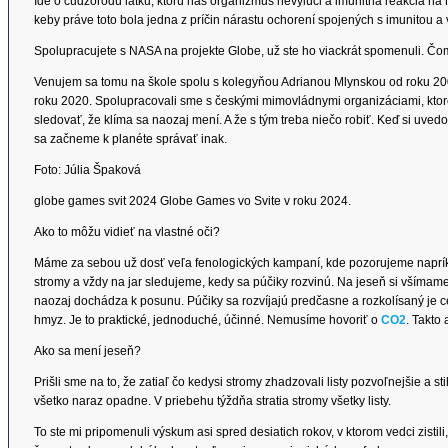
Ide o cudzorodú látku, ktorú náš organizmus nevylúči a imunitná reakcia 
keby práve toto bola jedna z príčin nárastu ochorení spojených s imunitou a v
Spolupracujete s NASA na projekte Globe, už ste ho viackrát spomenuli. Č
Venujem sa tomu na škole spolu s kolegyňou Adrianou Mlynskou od roku 200
roku 2020. Spolupracovali sme s českými mimovládnymi organizáciami, ktor
sledovať, že klíma sa naozaj mení. A že s tým treba niečo robiť. Keď si uvedo
sa začneme k planéte správať inak.
Foto: Júlia Špaková
globe games svit 2024 Globe Games vo Svite v roku 2024.
Ako to môžu vidieť na vlastné oči?
Máme za sebou už dosť veľa fenologických kampaní, kde pozorujeme napríkla
stromy a vždy na jar sledujeme, kedy sa púčiky rozvinú. Na jeseň si všímame, 
naozaj dochádza k posunu. Púčiky sa rozvíjajú predčasne a rozkolísaný je cel
hmyz. Je to praktické, jednoduché, účinné. Nemusíme hovoriť o
CO2
. Takto
Ako sa mení jeseň?
Prišli sme na to, že zatiaľ čo kedysi stromy zhadzovali listy pozvoľnejšie a sti
všetko naraz opadne. V priebehu týždňa stratia stromy všetky listy.
To ste mi pripomenuli výskum asi spred desiatich rokov, v ktorom vedci zisti