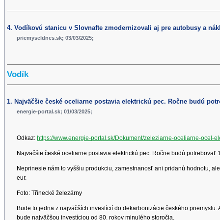
4. Vodíkovú stanicu v Slovnafte zmodernizovali aj pre autobusy a nák
priemyseldnes.sk; 03/03/2025;
Vodík
1. Najväčšie české oceliarne postavia elektrickú pec. Ročne budú pot
energie-portal.sk; 01/03/2025;
Odkaz:
https://www.energie-portal.sk/Dokument/zeleziarne-oceliarne-ocel-el
Najväčšie české oceliarne postavia elektrickú pec. Ročne budú potrebovať 1
Neprinesie nám to vyššiu produkciu, zamestnanosť ani pridanú hodnotu, ale 
eur.
Foto: Třinecké železárny
Bude to jedna z najväčších investícií do dekarbonizácie českého priemyslu. A
bude najväčšou investíciou od 80. rokov minulého storočia.