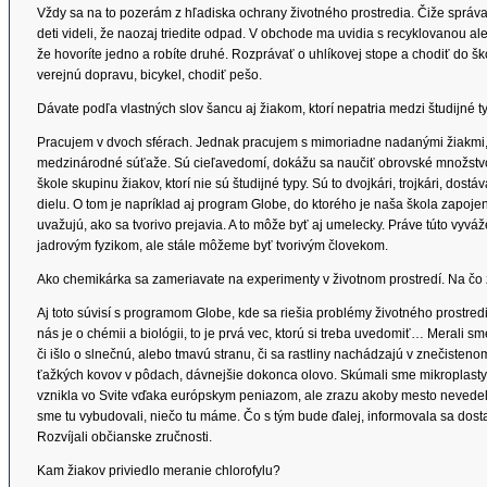
Vždy sa na to pozerám z hľadiska ochrany životného prostredia. Čiže správať
deti videli, že naozaj triedite odpad. V obchode ma uvidia s recyklovanou a
že hovoríte jedno a robíte druhé. Rozprávať o uhlíkovej stope a chodiť do šk
verejnú dopravu, bicykel, chodiť pešo.
Dávate podľa vlastných slov šancu aj žiakom, ktorí nepatria medzi študijné t
Pracujem v dvoch sférach. Jednak pracujem s mimoriadne nadanými žiakmi, 
medzinárodné súťaže. Sú cieľavedomí, dokážu sa naučiť obrovské množstvo
škole skupinu žiakov, ktorí nie sú študijné typy. Sú to dvojkári, trojkári, dost
dielu. O tom je napríklad aj program Globe, do ktorého je naša škola zapojená.
uvažujú, ako sa tvorivo prejavia. A to môže byť aj umelecky. Práve túto vyv
jadrovým fyzikom, ale stále môžeme byť tvorivým človekom.
Ako chemikárka sa zameriavate na experimenty v životnom prostredí. Na čo z
Aj toto súvisí s programom Globe, kde sa riešia problémy životného prostre
nás je o chémii a biológii, to je prvá vec, ktorú si treba uvedomiť… Merali s
či išlo o slnečnú, alebo tmavú stranu, či sa rastliny nachádzajú v znečisten
ťažkých kovov v pôdach, dávnejšie dokonca olovo. Skúmali sme mikroplasty.
vznikla vo Svite vďaka európskym peniazom, ale zrazu akoby mesto nevedelo, 
sme tu vybudovali, niečo tu máme. Čo s tým bude ďalej, informovala sa dost
Rozvíjali občianske zručnosti.
Kam žiakov priviedlo meranie chlorofylu?