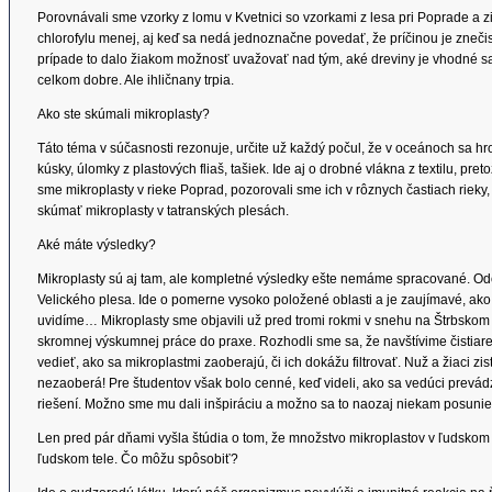
Porovnávali sme vzorky z lomu v Kvetnici so vzorkami z lesa pri Poprade a zis
chlorofylu menej, aj keď sa nedá jednoznačne povedať, že príčinou je zneči
prípade to dalo žiakom možnosť uvažovať nad tým, aké dreviny je vhodné sad
celkom dobre. Ale ihličnany trpia.
Ako ste skúmali mikroplasty?
Táto téma v súčasnosti rezonuje, určite už každý počul, že v oceánoch sa h
kúsky, úlomky z plastových fliaš, tašiek. Ide aj o drobné vlákna z textilu, pr
sme mikroplasty v rieke Poprad, pozorovali sme ich v rôznych častiach rieky
skúmať mikroplasty v tatranských plesách.
Aké máte výsledky?
Mikroplasty sú aj tam, ale kompletné výsledky ešte nemáme spracované. O
Velického plesa. Ide o pomerne vysoko položené oblasti a je zaujímavé, ako s
uvidíme… Mikroplasty sme objavili už pred tromi rokmi v snehu na Štrbskom
skromnej výskumnej práce do praxe. Rozhodli sme sa, že navštívime čistia
vedieť, ako sa mikroplastmi zaoberajú, či ich dokážu filtrovať. Nuž a žiaci zis
nezaoberá! Pre študentov však bolo cenné, keď videli, ako sa vedúci prevád
riešení. Možno sme mu dali inšpiráciu a možno sa to naozaj niekam posunie
Len pred pár dňami vyšla štúdia o tom, že množstvo mikroplastov v ľudskom 
ľudskom tele. Čo môžu spôsobiť?