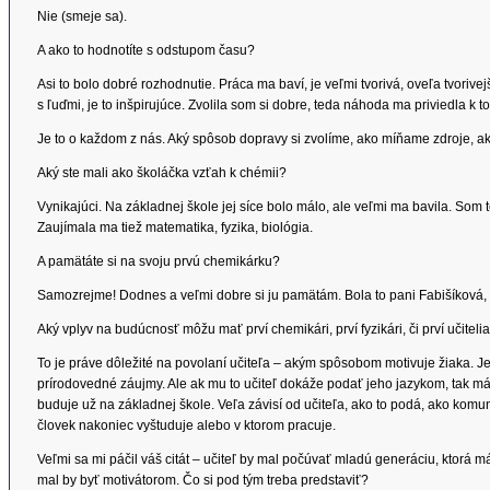
Nie (smeje sa).
A ako to hodnotíte s odstupom času?
Asi to bolo dobré rozhodnutie. Práca ma baví, je veľmi tvorivá, oveľa tvorive
s ľuďmi, je to inšpirujúce. Zvolila som si dobre, teda náhoda ma priviedla k t
Je to o každom z nás. Aký spôsob dopravy si zvolíme, ako míňame zdroje, a
Aký ste mali ako školáčka vzťah k chémii?
Vynikajúci. Na základnej škole jej síce bolo málo, ale veľmi ma bavila. Som
Zaujímala ma tiež matematika, fyzika, biológia.
A pamätáte si na svoju prvú chemikárku?
Samozrejme! Dodnes a veľmi dobre si ju pamätám. Bola to pani Fabišíková, o
Aký vplyv na budúcnosť môžu mať prví chemikári, prví fyzikári, či prví učiteli
To je práve dôležité na povolaní učiteľa – akým spôsobom motivuje žiaka. 
prírodovedné záujmy. Ale ak mu to učiteľ dokáže podať jeho jazykom, tak m
buduje už na základnej škole. Veľa závisí od učiteľa, ako to podá, ako komun
človek nakoniec vyštuduje alebo v ktorom pracuje.
Veľmi sa mi páčil váš citát – učiteľ by mal počúvať mladú generáciu, ktorá 
mal by byť motivátorom. Čo si pod tým treba predstaviť?