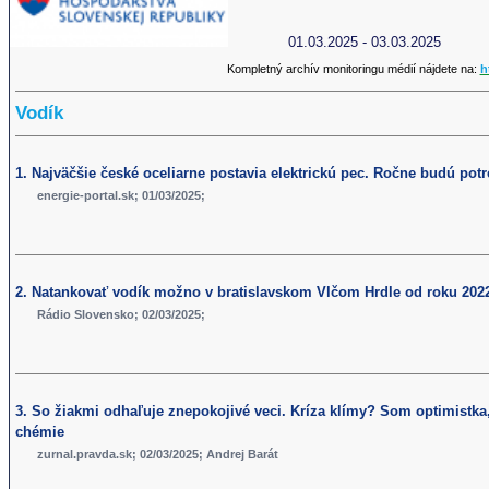
01.03.2025 - 03.03.2025
Kompletný archív monitoringu médií nájdete na:
h
Vodík
1. Najväčšie české oceliarne postavia elektrickú pec. Ročne budú pot
energie-portal.sk; 01/03/2025;
2. Natankovať vodík možno v bratislavskom Vlčom Hrdle od roku 202
Rádio Slovensko; 02/03/2025;
3. So žiakmi odhaľuje znepokojivé veci. Kríza klímy? Som optimistka,
chémie
zurnal.pravda.sk; 02/03/2025; Andrej Barát