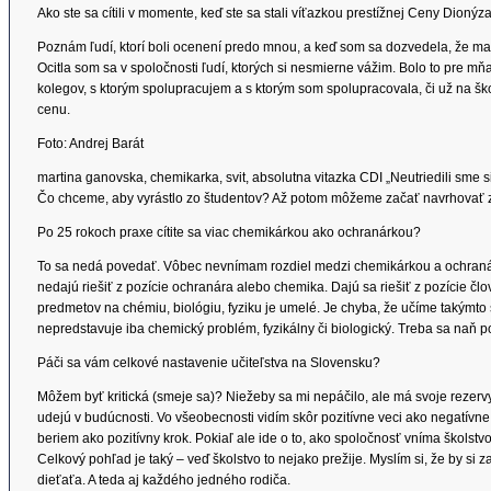
Ako ste sa cítili v momente, keď ste sa stali víťazkou prestížnej Ceny Dionýza
Poznám ľudí, ktorí boli ocenení predo mnou, a keď som sa dozvedela, že ma 
Ocitla som sa v spoločnosti ľudí, ktorých si nesmierne vážim. Bolo to pre mň
kolegov, s ktorým spolupracujem a s ktorým som spolupracovala, či už na šk
cenu.
Foto: Andrej Barát
martina ganovska, chemikarka, svit, absolutna vitazka CDI „Neutriedili sme
Čo chceme, aby vyrástlo zo študentov? Až potom môžeme začať navrhovať 
Po 25 rokoch praxe cítite sa viac chemikárkou ako ochranárkou?
To sa nedá povedať. Vôbec nevnímam rozdiel medzi chemikárkou a ochranárk
nedajú riešiť z pozície ochranára alebo chemika. Dajú sa riešiť z pozície člo
predmetov na chémiu, biológiu, fyziku je umelé. Je chyba, že učíme takýmto 
nepredstavuje iba chemický problém, fyzikálny či biologický. Treba sa naň p
Páči sa vám celkové nastavenie učiteľstva na Slovensku?
Môžem byť kritická (smeje sa)? Niežeby sa mi nepáčilo, ale má svoje rezervy
udejú v budúcnosti. Vo všeobecnosti vidím skôr pozitívne veci ako negatívne.
beriem ako pozitívny krok. Pokiaľ ale ide o to, ako spoločnosť vníma školstvo
Celkový pohľad je taký – veď školstvo to nejako prežije. Myslím si, že by si
dieťaťa. A teda aj každého jedného rodiča.