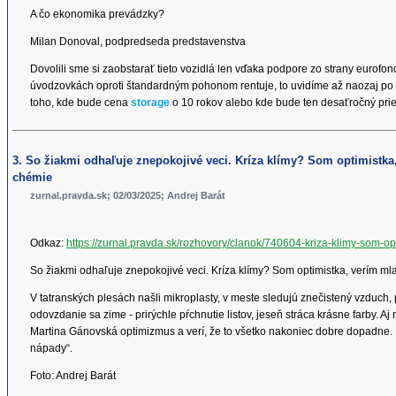
A čo ekonomika prevádzky?
Milan Donoval, podpredseda predstavenstva
Dovolili sme si zaobstarať tieto vozidlá len vďaka podpore zo strany eurof
úvodzovkách oproti štandardným pohonom rentuje, to uvidíme až naozaj po 
toho, kde bude cena
storage
o 10 rokov alebo kde bude ten desaťročný pri
3. So žiakmi odhaľuje znepokojivé veci. Kríza klímy? Som optimistka,
chémie
zurnal.pravda.sk; 02/03/2025; Andrej Barát
Odkaz:
https://zurnal.pravda.sk/rozhovory/clanok/740604-kriza-klimy-som-op
So žiakmi odhaľuje znepokojivé veci. Kríza klímy? Som optimistka, verím ml
V tatranských plesách našli mikroplasty, v meste sledujú znečistený vzduch,
odovzdanie sa zime - prirýchle pŕchnutie listov, jeseň stráca krásne farby
Martina Gánovská optimizmus a verí, že to všetko nakoniec dobre dopadne. 
nápady“.
Foto: Andrej Barát