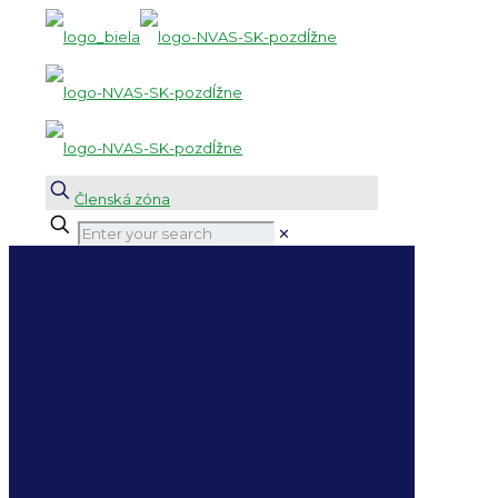
Členská zóna
✕