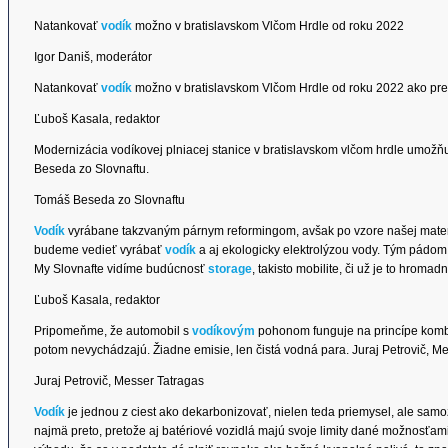
Natankovať
vodík
možno v bratislavskom Vlčom Hrdle od roku 2022
Igor Daniš, moderátor
Natankovať
vodík
možno v bratislavskom Vlčom Hrdle od roku 2022 ako pre
Ľuboš Kasala, redaktor
Modernizácia vodíkovej plniacej stanice v bratislavskom vlčom hrdle umožň
Beseda zo Slovnaftu.
Tomáš Beseda zo Slovnaftu
Vodík
vyrábane takzvaným párnym reformingom, avšak po vzore našej mater
budeme vedieť vyrábať
vodík
a aj ekologicky elektrolýzou vody. Tým pádom 
My Slovnafte vidíme budúcnosť
storage
, takisto mobilite, či už je to hrom
Ľuboš Kasala, redaktor
Pripomeňme, že automobil s
vodíkovým
pohonom funguje na princípe kombi
potom nevychádzajú. Žiadne emisie, len čistá vodná para. Juraj Petrovič, Me
Juraj Petrovič, Messer Tatragas
Vodík
je jednou z ciest ako dekarbonizovať, nielen teda priemysel, ale samo
najmä preto, pretože aj batériové vozidlá majú svoje limity dané možnosťami