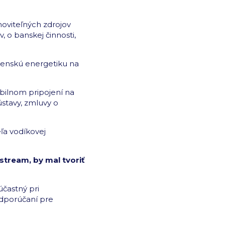
noviteľných zdrojov
 o banskej činnosti,
ovenskú energetiku na
ibilnom pripojení na
stavy, zmluvy o
ľa vodíkovej
stream, by mal tvoriť
účastný pri
odporúčaní pre