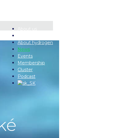
About us
Documents
About hydrogen
News
Events
Membership
Cluster
Podcast
ké