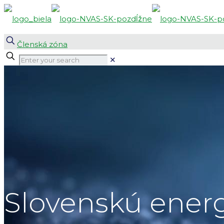
Členská zóna
✕
Slovenskú energ