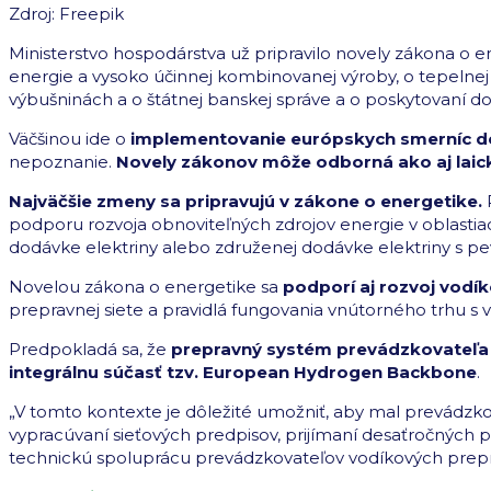
Zdroj: Freepik
Ministerstvo hospodárstva už pripravilo novely zákona o e
energie a vysoko účinnej kombinovanej výroby, o tepelnej e
výbušninách a o štátnej banskej správe a o poskytovaní dot
Väčšinou ide o
implementovanie európskych smerníc do 
nepoznanie.
Novely zákonov môže odborná ako aj laick
Najväčšie zmeny sa pripravujú v zákone o energetike.
P
podporu rozvoja obnoviteľných zdrojov energie v oblasti
dodávke elektriny alebo združenej dodávke elektriny s p
Novelou zákona o energetike sa
podporí aj rozvoj vodí
prepravnej siete a pravidlá fungovania vnútorného trhu s
Predpokladá sa, že
prepravný systém prevádzkovateľa pr
integrálnu súčasť tzv. European Hydrogen Backbone
.
„V tomto kontexte je dôležité umožniť, aby mal prevádzko
vypracúvaní sieťových predpisov, prijímaní desaťročných p
technickú spoluprácu prevádzkovateľov vodíkových preprav