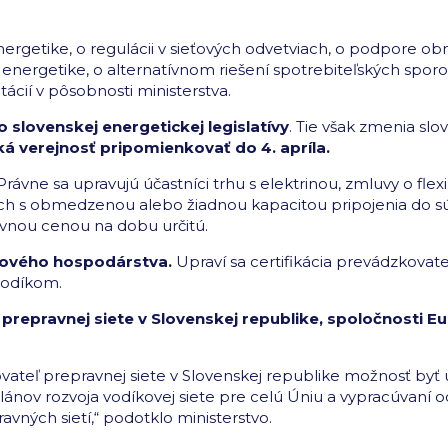
nergetike, o regulácii v sieťových odvetviach, o podpore ob
nergetike, o alternatívnom riešení spotrebiteľských sporov,
ácií v pôsobnosti ministerstva.
slovenskej energetickej legislatívy
. Tie však zmenia sl
á verejnosť pripomienkovať do 4. apríla.
rávne sa upravujú účastníci trhu s elektrinou, zmluvy o flex
ach s obmedzenou alebo žiadnou kapacitou pripojenia do sú
evnou cenou na dobu určitú.
kového hospodárstva.
Upraví sa certifikácia prevádzkovate
 vodíkom.
epravnej siete v Slovenskej republike, spoločnosti Eu
vateľ prepravnej siete v Slovenskej republike možnosť byť 
lánov rozvoja vodíkovej siete pre celú Úniu a vypracúvaní 
ných sietí,“ podotklo ministerstvo.