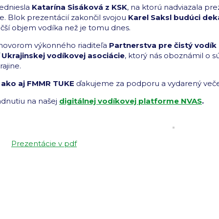
edniesla
Katarína Sisáková z KSK
, na ktorú nadviazala pr
e. Blok prezentácií zakončil svojou
Karel Saksl budúci d
äčší objem vodíka než je tomu dnes.
hovorom výkonného riaditeľa
Partnerstva pre čistý vod
 Ukrajinskej vodíkovej asociácie
, ktorý nás oboznámil o sú
ajine.
te ako aj FMMR TUKE
ďakujeme za podporu a vydarený več
adnutiu na našej
digitálnej vodíkovej platforme NVAS
.
Prezentácie v pdf