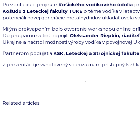
Prezentáciu o projekte
Košického vodíkového údolia
pr
Košudu z Leteckej fakulty TUKE
o téme vodíka v letectv
potenciáli novej generácie metalhydridov ukladať oveľa v
Milým prekvapením bolo otvorenie workshopu online prí
Do programu sa tiež zapojill
Oleksander Riepkin, riaditeľ
Ukrajine a načrtol možnosti výroby vodíka v povojnovej Ukr
Partnerom podujatia
KSK, Leteckej a Strojníckej fakul
Z prezentácií je vyhotovený videozáznam prístupný k zhli
Related articles