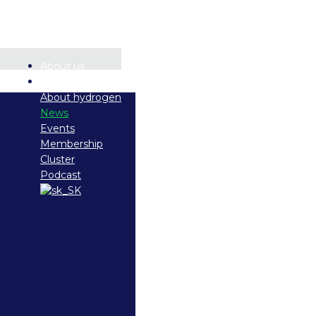
About us
Documents
About hydrogen
News
Events
Membership
Cluster
Podcast