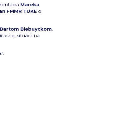
ezentácia
Mareka
ekan FMMR TUKE
o
ík Bartom Biebuyckom
.
časnej situácii na
er.