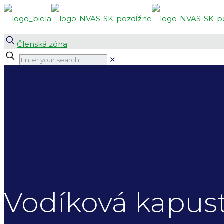
Členská zóna
✕
Vodíková kapus