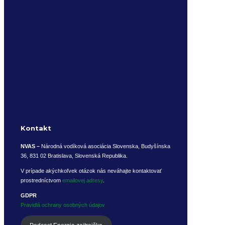
Kontakt
NVAS –
Národná vodíková asociácia Slovenska, Budyšínska
36, 831 02 Bratislava, Slovenská Republika.
V prípade akýchkoľvek otázok nás neváhajte kontaktovať
prostredníctvom
emailovej adresy
.
GDPR
Pravidlá ochrany osobných údajov