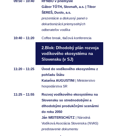
09:50 – 10:40
RFNBO v priemysle
Gábor TÓTH, Slovnaft, a.s. | Tibor
ŠEREŠ, Duslo, a.s.
prezentácie a diskusný panel o
dekarbonizácii priemyselných
odberateľov vodíka
10:40 – 11:20
Coffee break, tlačová konferencia
2.Blok: Dlhodobý plán rozvoja
vodíkového ekosystému na
Slovensku (v SJ)
11:20 – 11:25
Úvod do vodíkového ekosystému z
pohľadu štátu
Katarína AUGUSTINI
| Ministerstvo
hospodárstva SR
11:25 – 11:55
Rozvoj vodíkového ekosystému na
Slovensku so strednodobými a
dlhodobými produkčnými scenármi
do roku 2050
Ján WEITERSCHÜTZ
| Národná
Vodíková Asociácia Slovenska (NVAS)
predstavenie dokumentu