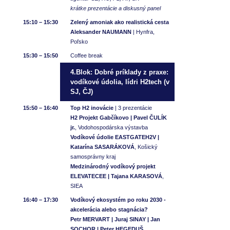
krátke prezentácie a diskusný panel
15:10 – 15:30
Zelený amoniak ako realistická cesta
Aleksander NAUMANN
| Hynfra,
Poľsko
15:30 – 15:50
Coffee break
4.Blok: Dobré príklady z praxe:
vodíkové údolia, lídri H2tech (v
SJ, ČJ)
15:50 – 16:40
Top H2 inovácie
| 3 prezentácie
H2 Projekt Gabčíkovo | Pavel ČULÍK
jr.
, Vodohospodárska výstavba
Vodíkové údolie EASTGATEH2V |
Katarína SASARÁKOVÁ
, Košický
samosprávny kraj
Medzinárodný vodíkový projekt
ELEVATECEE | Tajana KARASOVÁ
,
SIEA
16:40 – 17:30
Vodíkový ekosystém po roku 2030 -
akcelerácia alebo stagnácia?
Petr MERVART | Juraj SINAY | Jan
SOCHOR | Peter HEGEDUŠ