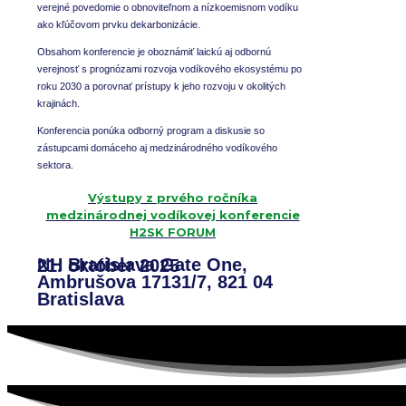
verejné povedomie o obnoviteľnom a nízkoemisnom vodíku
ako kľúčovom prvku dekarbonizácie.
Obsahom konferencie je oboznámiť laickú aj odbornú
verejnosť s prognózami rozvoja vodíkového ekosystému po
roku 2030 a porovnať prístupy k jeho rozvoju v okolitých
krajinách.
Konferencia ponúka odborný program a diskusie so
zástupcami domáceho aj medzinárodného vodíkového
sektora.
Výstupy z prvého ročníka
medzinárodnej vodíkovej konferencie
H2SK FORUM
NH Bratislava Gate One,
21. október 2025
Ambrušova 17131/7, 821 04
Bratislava