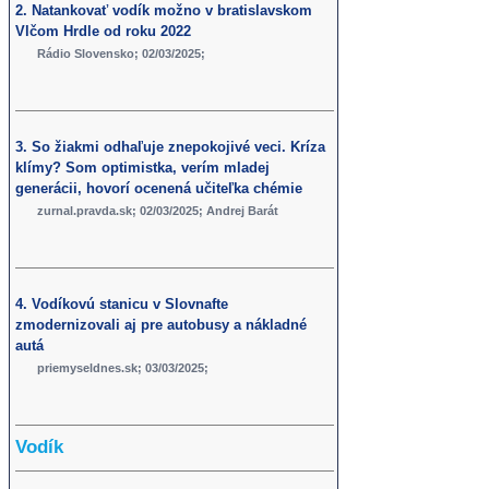
2. Natankovať vodík možno v bratislavskom
Vlčom Hrdle od roku 2022
Rádio Slovensko; 02/03/2025;
3. So žiakmi odhaľuje znepokojivé veci. Kríza
klímy? Som optimistka, verím mladej
generácii, hovorí ocenená učiteľka chémie
zurnal.pravda.sk; 02/03/2025; Andrej Barát
4. Vodíkovú stanicu v Slovnafte
zmodernizovali aj pre autobusy a nákladné
autá
priemyseldnes.sk; 03/03/2025;
Vodík