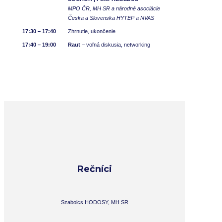
MPO ČR, MH SR a národné asociácie
Česka a Slovenska HYTEP a NVAS
17:30 – 17:40
Zhrnutie, ukončenie
17:40 – 19:00
Raut
– voľná diskusia, networking
Rečníci
Szabolcs HODOSY, MH SR