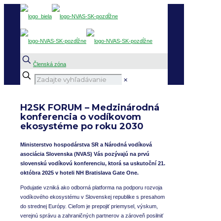
Členská zóna
✕
H2SK FORUM – Medzinárodná
konferencia o vodíkovom
ekosystéme po roku 2030
Ministerstvo hospodárstva SR a Národná vodíková
asociácia Slovenska (NVAS) Vás pozývajú na prvú
slovenskú vodíkovú konferenciu, ktorá sa uskutoční 21.
októbra 2025 v hoteli NH Bratislava Gate One.
Podujatie vzniká ako odborná platforma na podporu rozvoja
vodíkového ekosystému v Slovenskej republike s presahom
do strednej Európy. Cieľom je prepojiť priemysel, výskum,
verejnú správu a zahraničných partnerov a zároveň posilniť