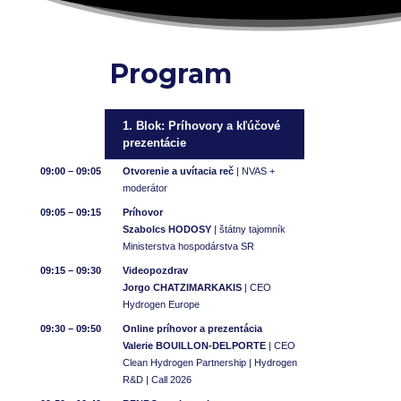
Program
1. Blok: Príhovory a kľúčové
prezentácie
09:00 – 09:05
Otvorenie a uvítacia reč
| NVAS +
moderátor
09:05 – 09:15
Príhovor
Szabolcs HODOSY
| štátny tajomník
Ministerstva hospodárstva SR
09:15 – 09:30
Videopozdrav
Jorgo CHATZIMARKAKIS
| CEO
Hydrogen Europe
09:30 – 09:50
Online príhovor a prezentácia
Valerie BOUILLON-DELPORTE
| CEO
Clean Hydrogen Partnership | Hydrogen
R&D | Call 2026