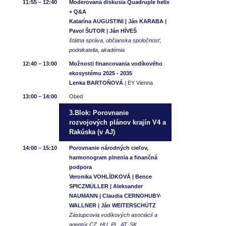
11:55 – 12:40
Moderovaná diskusia Quadruple helix
+ Q&A
Katarína AUGUSTINI | Ján KARABA |
Pavol ŠUTOR | Ján HÍVEŠ
štátna správa, občianska spoločnosť,
podnikatelia, akadémia
12:40 – 13:00
Možnosti financovania vodíkového
ekosystému 2025 - 2035
Lenka BARTOŇOVÁ
| EY Vienna
13:00 – 14:00
Obed
3.Blok: Porovnanie
rozvojových plánov krajín V4 a
Rakúska (v AJ)
14:00 – 15:10
Porovnanie národných cieľov,
harmonogram plnenia a finančná
podpora
Veronika VOHLÍDKOVÁ | Bence
SPICZMÜLLER | Aleksander
NAUMANN | Claudia CERNOHUBY-
WALLNER | Ján WEITERSCHÜTZ
Zástupcovia vodíkových asociácií a
agentúr CZ, HU, PL, AT, SK