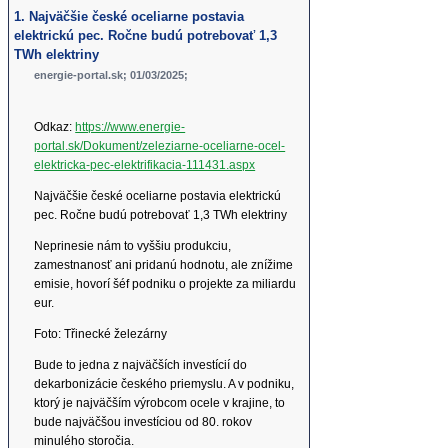
1. Najväčšie české oceliarne postavia
elektrickú pec. Ročne budú potrebovať 1,3
TWh elektriny
energie-portal.sk; 01/03/2025;
Odkaz:
https://www.energie-
portal.sk/Dokument/zeleziarne-oceliarne-ocel-
elektricka-pec-elektrifikacia-111431.aspx
Najväčšie české oceliarne postavia elektrickú
pec. Ročne budú potrebovať 1,3 TWh elektriny
Neprinesie nám to vyššiu produkciu,
zamestnanosť ani pridanú hodnotu, ale znížime
emisie, hovorí šéf podniku o projekte za miliardu
eur.
Foto: Třinecké železárny
Bude to jedna z najväčších investícií do
dekarbonizácie českého priemyslu. A v podniku,
ktorý je najväčším výrobcom ocele v krajine, to
bude najväčšou investíciou od 80. rokov
minulého storočia.