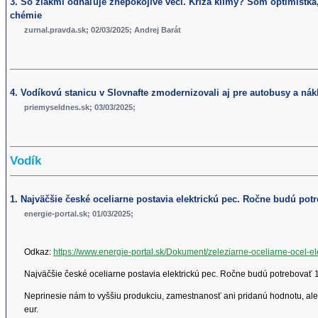
3. So žiakmi odhaľuje znepokojivé veci. Kríza klímy? Som optimistka,
chémie
zurnal.pravda.sk; 02/03/2025; Andrej Barát
4. Vodíkovú stanicu v Slovnafte zmodernizovali aj pre autobusy a nák
priemyseldnes.sk; 03/03/2025;
Vodík
1. Najväčšie české oceliarne postavia elektrickú pec. Ročne budú pot
energie-portal.sk; 01/03/2025;
Odkaz:
https://www.energie-portal.sk/Dokument/zeleziarne-oceliarne-ocel-el
Najväčšie české oceliarne postavia elektrickú pec. Ročne budú potrebovať 1
Neprinesie nám to vyššiu produkciu, zamestnanosť ani pridanú hodnotu, ale 
eur.