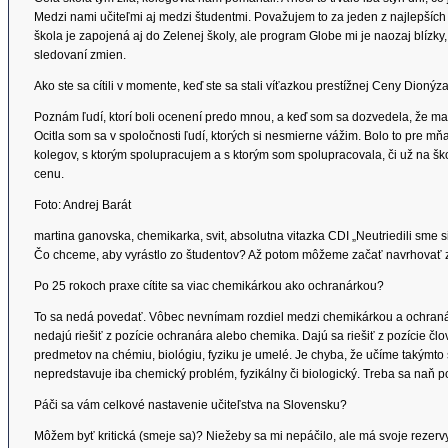
Medzi nami učiteľmi aj medzi študentmi. Považujem to za jeden z najlepších 
škola je zapojená aj do Zelenej školy, ale program Globe mi je naozaj blízky,
sledovaní zmien.
Ako ste sa cítili v momente, keď ste sa stali víťazkou prestížnej Ceny Dionýza
Poznám ľudí, ktorí boli ocenení predo mnou, a keď som sa dozvedela, že ma 
Ocitla som sa v spoločnosti ľudí, ktorých si nesmierne vážim. Bolo to pre mň
kolegov, s ktorým spolupracujem a s ktorým som spolupracovala, či už na šk
cenu.
Foto: Andrej Barát
martina ganovska, chemikarka, svit, absolutna vitazka CDI „Neutriedili sme
Čo chceme, aby vyrástlo zo študentov? Až potom môžeme začať navrhovať 
Po 25 rokoch praxe cítite sa viac chemikárkou ako ochranárkou?
To sa nedá povedať. Vôbec nevnímam rozdiel medzi chemikárkou a ochranárk
nedajú riešiť z pozície ochranára alebo chemika. Dajú sa riešiť z pozície člo
predmetov na chémiu, biológiu, fyziku je umelé. Je chyba, že učíme takýmto 
nepredstavuje iba chemický problém, fyzikálny či biologický. Treba sa naň p
Páči sa vám celkové nastavenie učiteľstva na Slovensku?
Môžem byť kritická (smeje sa)? Niežeby sa mi nepáčilo, ale má svoje rezervy