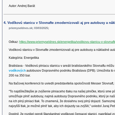
Autor: Andrej Barát
4. Vodíkovú stanicu v Slovnafte zmodernizovali aj pre autobusy a nák
priemyseldnes.sk; 03/03/2025;
Odkaz:
https://www.priemyseldnes.sk/energetika/vodikovu-stanicu-v-slovna
Vodíkovú stanicu v Slovnafte zmodernizovali aj pre autobusy a nákladné aut
Kategória: Energetika
Bratislava - Vodíkovú plniacu stanicu v areáli bratislavského Slovnaftu môžu
vodíkových
autobusov Dopravného podniku Bratislava (DPB). Umožnila to mo
200 na 350 bar.
Na tlačovej konferencii to uviedli predstavitelia spoločnosti Messer Slovnaf
"To najdôležitejšie je zvýšenie plniaceho tlaku na našej plničke, ktorú sme p
umožňuje plniť autobusy, najmä autobusy Dopravného podniku, ktorý je n
na ich plný plniaci tlak. To znamená, že dosiahnu svoj plný dojazd. Samozre
najvyšší tlak, je možné plniť tak, aby ich dojazdy sa zvýšili," uviedol Juraj P
Doplnil, že rozdiel oproti štandardnej vodíkovej čerpacej stanici, napríklad zo 