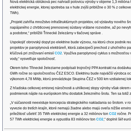
Nová elektrická oblúková pec nahradí polovicu výroby v objeme 1,3 milióna 
elektrickej energie, ktorej spotreba sa v hute zvýši približne o 30 % z celko
TWh).
„Projekt zahŕňa množstvo infraštruktúrnych projektov, od výstavby nového š
napájaného z chrbticovej prenosovej sústavy vrátane rozvodne, až po nevyh
a podobne,“ priblížili Ťrinecké železárny v tlačovej správe .
Uspokojiť obrovský dopyt po elektrine bude výzvou, na ktorú chce podnik re
projektov je paroplynová elektráreň, ktorá zabezpečí prechod z uhoľného pali
kľúčová pri znižovaní emisií
CO2
. Využíva paroplynový cyklus s možnosťou 
vody,“ vysvetľuje spoločnosť.
Okrem toho Třinecké železiarne podpísali trojročný PPA kontrakt na dodávk
GWh ročne so spoločnosťou ČEZ ESCO. Elektrinu bude najväčší výrobca ocel
výkonom 4,78 MWp, ktorú prevádzkuje Skupina ČEZ v 500 km vzdialenej lokal
Z hľadiska celkovej emisnej náročnosti a uhlíkovej stopy výroby však okrem e
podmienok nájde na európskom trhu dostatok železného šrotu. Ten sa totiž 
„V súčasnosti neexistuje koncepcia strategického nakladania so šrotom. v r
vyvezie do tretích krajín, ktoré nemajú žiadne alebo majú oveľa nižšie en
príležitosť ušetriť 35 TWh elektrickej energie a 32 miliónov ton
CO2
ročne. P
57 TWh elektrickej energie a vypustila 83 miliónov ton
CO2
,“ doplnil šéf eu