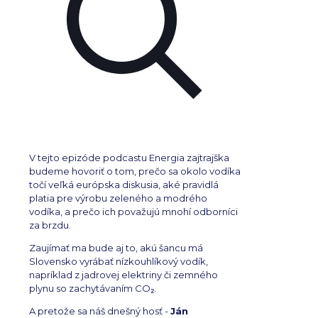
V tejto epizóde podcastu Energia zajtrajška
budeme hovoriť o tom, prečo sa okolo vodíka
točí veľká európska diskusia, aké pravidlá
platia pre výrobu zeleného a modrého
vodíka, a prečo ich považujú mnohí odborníci
za brzdu.
Zaujímať ma bude aj to, akú šancu má
Slovensko vyrábať nízkouhlíkový vodík,
napríklad z jadrovej elektriny či zemného
plynu so zachytávaním CO₂.
A pretože sa náš dnešný hosť -
Ján