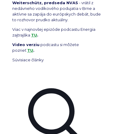
Weiterschütz, predseda NVAS
- vrátil z
nedávneho vodíkového podujatia v Brne a
aktívne sa zapája do európskych debát, bude
to rozhovor prudko aktuálny.
Viac v najnovšej epizóde podcastu Energia
zajtrajška
TU
.
Video verziu
podcastu si môžete
pozrieť
TU
.
Súvisiace články