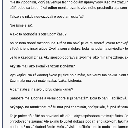
miesto v podniku, ktorý sa venuje technológiám úpravy vody. Keď ma zrazu môj
učiť. Lebo sa tu ponúkal odbor monitorovanie životného prostredia a ja som 
Takže ste nikdy neuvažovali o povolaní učiteľa?
Nie (smeje sa).
A ako to hodnotíte s odstupom času?
Asi to bolo dobré rozhodnutie. Práca ma baví, je veľmi tvorivá, oveľa tvorive
s ľuďmi, je to inšpirujúce. Zvolila som si dobre, teda náhoda ma priviedla k t
Je to o každom z nás. Aký spôsob dopravy si zvolíme, ako míňame zdroje, a
Aký ste mali ako školáčka vzťah k chémii?
Vynikajúci. Na základnej škole jej síce bolo málo, ale veľmi ma bavila. Som
Zaujímala ma tiež matematika, fyzika, biológia.
A pamätáte si na svoju prvú chemikárku?
Samozrejme! Dodnes a veľmi dobre si ju pamätám. Bola to pani Fabišíková, o
Aký vplyv na budúcnosť môžu mať prví chemikári, prví fyzikári, či prví učiteli
To je práve dôležité na povolaní učiteľa – akým spôsobom motivuje žiaka. 
prírodovedné záujmy. Ale ak mu to učiteľ dokáže podať jeho jazykom, tak m
buduje už na základnej škole. Veľa závisí od učiteľa, ako to podá, ako komun