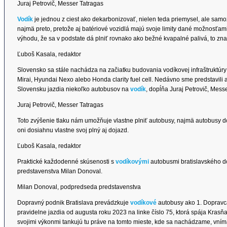
Juraj Petrovič, Messer Tatragas
Vodík
je jednou z ciest ako dekarbonizovať, nielen teda priemysel, ale samo
najmä preto, pretože aj batériové vozidlá majú svoje limity dané možnosťami
výhodu, že sa v podstate dá plniť rovnako ako bežné kvapalné palivá, to zn
Ľuboš Kasala, redaktor
Slovensko sa stále nachádza na začiatku budovania vodíkovej infraštruktúry
Mirai, Hyundai Nexo alebo Honda clarity fuel cell. Nedávno sme predstavili a
Slovensku jazdia niekoľko autobusov na
vodík
, dopĺňa Juraj Petrovič, Mess
Juraj Petrovič, Messer Tatragas
Toto zvýšenie tlaku nám umožňuje vlastne plniť autobusy, najmä autobusy d
oni dosiahnu vlastne svoj plný aj dojazd.
Ľuboš Kasala, redaktor
Praktické každodenné skúsenosti s
vodíkovými
autobusmi bratislavského 
predstavenstva Milan Donoval.
Milan Donoval, podpredseda predstavenstva
Dopravný podnik Bratislava prevádzkuje
vodíkové
autobusy ako 1. Dopravca 
pravidelne jazdia od augusta roku 2023 na linke číslo 75, ktorá spája Kras
svojimi výkonmi tankujú tu práve na tomto mieste, kde sa nachádzame, vníma