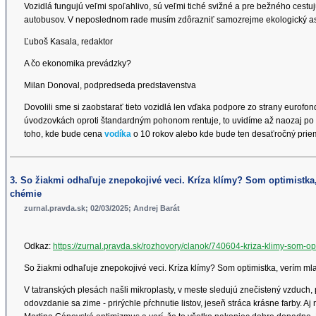
Vozidlá fungujú veľmi spoľahlivo, sú veľmi tiché svižné a pre bežného cestu
autobusov. V neposlednom rade musím zdôrazniť samozrejme ekologický asp
Ľuboš Kasala, redaktor
A čo ekonomika prevádzky?
Milan Donoval, podpredseda predstavenstva
Dovolili sme si zaobstarať tieto vozidlá len vďaka podpore zo strany eurof
úvodzovkách oproti štandardným pohonom rentuje, to uvidíme až naozaj po 
toho, kde bude cena
vodíka
o 10 rokov alebo kde bude ten desaťročný prie
3. So žiakmi odhaľuje znepokojivé veci. Kríza klímy? Som optimistka,
chémie
zurnal.pravda.sk; 02/03/2025; Andrej Barát
Odkaz:
https://zurnal.pravda.sk/rozhovory/clanok/740604-kriza-klimy-som-op
So žiakmi odhaľuje znepokojivé veci. Kríza klímy? Som optimistka, verím ml
V tatranských plesách našli mikroplasty, v meste sledujú znečistený vzduch,
odovzdanie sa zime - prirýchle pŕchnutie listov, jeseň stráca krásne farby