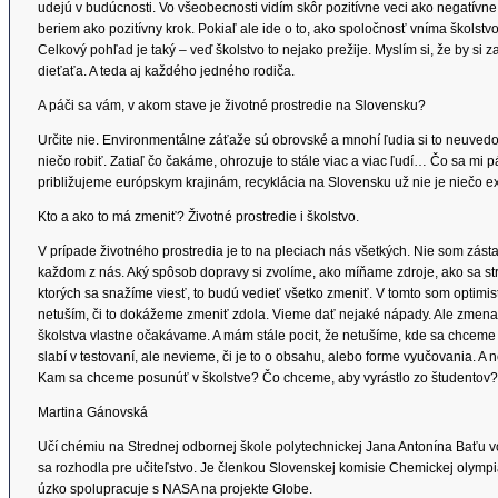
udejú v budúcnosti. Vo všeobecnosti vidím skôr pozitívne veci ako negatívne.
beriem ako pozitívny krok. Pokiaľ ale ide o to, ako spoločnosť vníma školstvo
Celkový pohľad je taký – veď školstvo to nejako prežije. Myslím si, že by si
dieťaťa. A teda aj každého jedného rodiča.
A páči sa vám, v akom stave je životné prostredie na Slovensku?
Určite nie. Environmentálne záťaže sú obrovské a mnohí ľudia si to neuvedo
niečo robiť. Zatiaľ čo čakáme, ohrozuje to stále viac a viac ľudí… Čo sa mi p
približujeme európskym krajinám, recyklácia na Slovensku už nie je niečo ex
Kto a ako to má zmeniť? Životné prostredie i školstvo.
V prípade životného prostredia je to na pleciach nás všetkých. Nie som zásta
každom z nás. Aký spôsob dopravy si zvolíme, ako míňame zdroje, ako sa str
ktorých sa snažíme viesť, to budú vedieť všetko zmeniť. V tomto som optimis
netuším, či to dokážeme zmeniť zdola. Vieme dať nejaké nápady. Ale zmena v
školstva vlastne očakávame. A mám stále pocit, že netušíme, kde sa chceme 
slabí v testovaní, ale nevieme, či je to o obsahu, alebo forme vyučovania. A n
Kam sa chceme posunúť v školstve? Čo chceme, aby vyrástlo zo študento
Martina Gánovská
Učí chémiu na Strednej odbornej škole polytechnickej Jana Antonína Baťu vo
sa rozhodla pre učiteľstvo. Je členkou Slovenskej komisie Chemickej olym
úzko spolupracuje s NASA na projekte Globe.