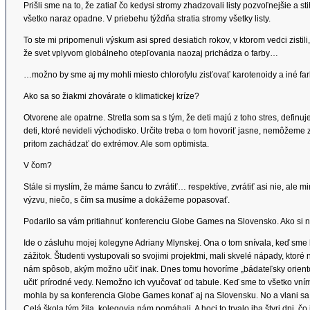
Prišli sme na to, že zatiaľ čo kedysi stromy zhadzovali listy pozvoľnejšie a sti
všetko naraz opadne. V priebehu týždňa stratia stromy všetky listy.
To ste mi pripomenuli výskum asi spred desiatich rokov, v ktorom vedci zisti
že svet vplyvom globálneho otepľovania naozaj prichádza o farby…
…možno by sme aj my mohli miesto chlorofylu zisťovať karotenoidy a iné farb
Ako sa so žiakmi zhovárate o klimatickej kríze?
Otvorene ale opatrne. Stretla som sa s tým, že deti majú z toho stres, defi
deti, ktoré nevideli východisko. Určite treba o tom hovoriť jasne, nemôžeme 
pritom zachádzať do extrémov. Ale som optimista.
V čom?
Stále si myslím, že máme šancu to zvrátiť… respektíve, zvrátiť asi nie, al
výzvu, niečo, s čím sa musíme a dokážeme popasovať.
Podarilo sa vám pritiahnuť konferenciu Globe Games na Slovensko. Ako si 
Ide o zásluhu mojej kolegyne Adriany Mlynskej. Ona o tom snívala, keď sme
zážitok. Študenti vystupovali so svojimi projektmi, mali skvelé nápady, ktoré 
nám spôsob, akým možno učiť inak. Dnes tomu hovoríme „bádateľsky orientov
učiť prírodné vedy. Nemožno ich vyučovať od tabule. Keď sme to všetko vníma
mohla by sa konferencia Globe Games konať aj na Slovensku. No a vlani sa to
Celá škola tým žila, kolegovia nám pomáhali. A hoci to trvalo iba štyri dni, čo 