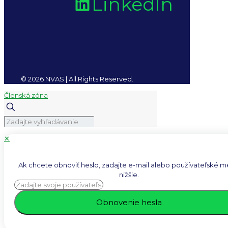
LinkedIn
© 2026 NVAS | All Rights Reserved.
Členská zóna
✕
Ak chcete obnoviť heslo, zadajte e-mail alebo používateľské 
nižšie.