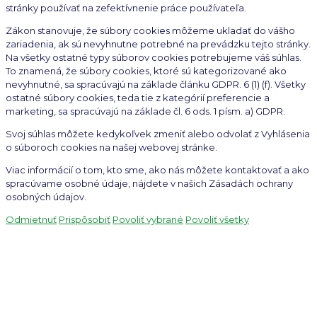
stránky používať na zefektívnenie práce používateľa.
Zákon stanovuje, že súbory cookies môžeme ukladať do vášho
zariadenia, ak sú nevyhnutne potrebné na prevádzku tejto stránky.
Na všetky ostatné typy súborov cookies potrebujeme váš súhlas.
To znamená, že súbory cookies, ktoré sú kategorizované ako
nevyhnutné, sa spracúvajú na základe článku GDPR. 6 (1) (f). Všetky
ostatné súbory cookies, teda tie z kategórií preferencie a
marketing, sa spracúvajú na základe čl. 6 ods. 1 písm. a) GDPR.
Svoj súhlas môžete kedykoľvek zmeniť alebo odvolať z Vyhlásenia
o súboroch cookies na našej webovej stránke.
Viac informácií o tom, kto sme, ako nás môžete kontaktovať a ako
spracúvame osobné údaje, nájdete v našich Zásadách ochrany
osobných údajov.
Odmietnuť
Prispôsobiť
Povoliť vybrané
Povoliť všetky