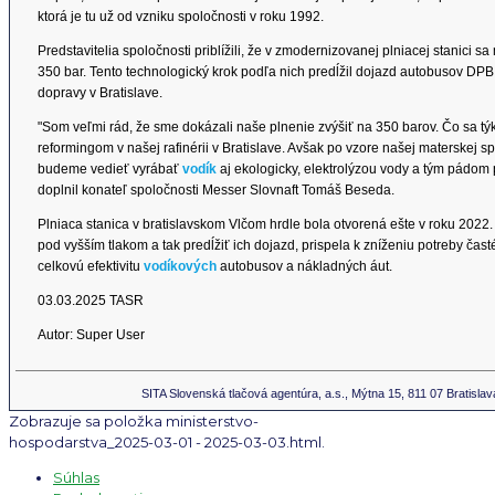
ktorá je tu už od vzniku spoločnosti v roku 1992.
Predstavitelia spoločnosti priblížili, že v zmodernizovanej plniacej stanici sa
350 bar. Tento technologický krok podľa nich predĺžil dojazd autobusov DPB 
dopravy v Bratislave.
"Som veľmi rád, že sme dokázali naše plnenie zvýšiť na 350 barov. Čo sa t
reformingom v našej rafinérii v Bratislave. Avšak po vzore našej materskej 
budeme vedieť vyrábať
vodík
aj ekologicky, elektrolýzou vody a tým pádom 
doplnil konateľ spoločnosti Messer Slovnaft Tomáš Beseda.
Plniaca stanica v bratislavskom Vlčom hrdle bola otvorená ešte v roku 2022
pod vyšším tlakom a tak predĺžiť ich dojazd, prispela k zníženiu potreby čas
celkovú efektivitu
vodíkových
autobusov a nákladných áut.
03.03.2025 TASR
Autor: Super User
SITA Slovenská tlačová agentúra, a.s., Mýtna 15, 811 07 Bratislav
Zobrazuje sa položka ministerstvo-
hospodarstva_2025-03-01 - 2025-03-03.html.
Súhlas