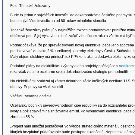
Foto: Třinecké železárny
Bude to jedna z najväčších investícií do dekarbonizácie českého priemyslu. A
bude najväčšou investíciou od 80. rokov minulého storočia.
Ťrinecké železárny plánujú v najbližších rokoch preinvestovať približne milia
oblúková pec. S jej výstavbou chcú začať v budúcom roku a všetko má byť 
Podnik očakáva, že po sprevádzkovaní novej elektrickej pece jeho spotreba 
predstavovať viac ako 2 % z celkovej spotreby elektriny v Česku. Súčasťou i
Malý objem elektriny má priniesť tiež PPA kontrakt na dodávku elektriny zo 
Podobné plány na elektrifikáciu výroby alebo projekty počítajúce s
vodíkom
roka však viaceré oceliarne svoju dekarbonizačnú stratégiu prehodnotili .
Na elektrifikáciu vsádzal aj zámer dekarbonizácie košických oceliarní U.S. 
obnovy. Prípravy sa však zasekli .
Väčšinu zatiahne dotácia
Oceliarsky podnik v severovýchodnom cípe republiky sa do rozsiahleho pro
kvóty a požiadavkám na znižovanie emisií. Po vybudovaní elektrickej pece by 
zhruba o 55 %.
„Projekt nám umožní pokračovať vo výrobe strategického materiálu bez toho
ktorých bezplatné prideľovanie bude postupne ukončené. Neprinesie nám v