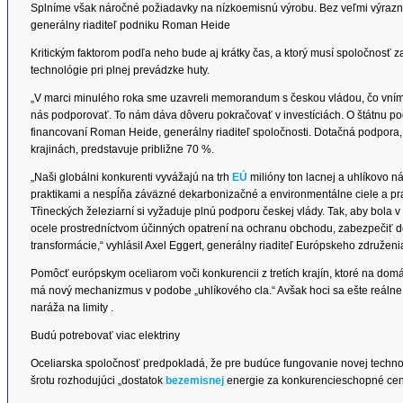
Splníme však náročné požiadavky na nízkoemisnú výrobu. Bez veľmi výraznej
generálny riaditeľ podniku Roman Heide
Kritickým faktorom podľa neho bude aj krátky čas, a ktorý musí spoločnosť
technológie pri plnej prevádzke huty.
„V marci minulého roka sme uzavreli memorandum s českou vládou, čo vním
nás podporovať. To nám dáva dôveru pokračovať v investíciách. O štátnu po
financovaní Roman Heide, generálny riaditeľ spoločnosti. Dotačná podpora,
krajinách, predstavuje približne 70 %.
„Naši globálni konkurenti vyvážajú na trh
EÚ
milióny ton lacnej a uhlíkovo n
praktikami a nespĺňa záväzné dekarbonizačné a environmentálne ciele a pr
Třineckých železiarní si vyžaduje plnú podporu českej vlády. Tak, aby bola 
ocele prostredníctvom účinných opatrení na ochranu obchodu, zabezpečiť d
transformácie,“ vyhlásil Axel Eggert, generálny riaditeľ Európskeho združe
Pomôcť európskym oceliarom voči konkurencii z tretích krajín, ktoré na do
má nový mechanizmus v podobe „uhlíkového cla.“ Avšak hoci sa ešte reálne 
naráža na limity .
Budú potrebovať viac elektriny
Oceliarska spoločnosť predpokladá, že pre budúce fungovanie novej techn
šrotu rozhodujúci „dostatok
bezemisnej
energie za konkurencieschopné cen