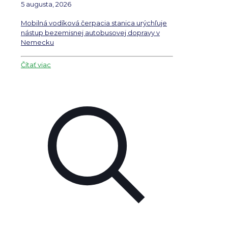
5 augusta, 2026
Mobilná vodíková čerpacia stanica urýchľuje
nástup bezemisnej autobusovej dopravy v
Nemecku
Čítať viac