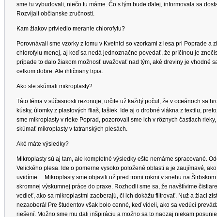
sme tu vybudovali, niečo tu máme. Čo s tým bude ďalej, informovala sa dost
Rozvíjali občianske zručnosti.
Kam žiakov priviedlo meranie chlorofylu?
Porovnávali sme vzorky z lomu v Kvetnici so vzorkami z lesa pri Poprade a zis
chlorofylu menej, aj keď sa nedá jednoznačne povedať, že príčinou je zneči
prípade to dalo žiakom možnosť uvažovať nad tým, aké dreviny je vhodné sad
celkom dobre. Ale ihličnany trpia.
Ako ste skúmali mikroplasty?
Táto téma v súčasnosti rezonuje, určite už každý počul, že v oceánoch sa h
kúsky, úlomky z plastových fliaš, tašiek. Ide aj o drobné vlákna z textilu, pr
sme mikroplasty v rieke Poprad, pozorovali sme ich v rôznych častiach rieky
skúmať mikroplasty v tatranských plesách.
Aké máte výsledky?
Mikroplasty sú aj tam, ale kompletné výsledky ešte nemáme spracované. O
Velického plesa. Ide o pomerne vysoko položené oblasti a je zaujímavé, ako s
uvidíme… Mikroplasty sme objavili už pred tromi rokmi v snehu na Štrbskom
skromnej výskumnej práce do praxe. Rozhodli sme sa, že navštívime čistia
vedieť, ako sa mikroplastmi zaoberajú, či ich dokážu filtrovať. Nuž a žiaci zis
nezaoberá! Pre študentov však bolo cenné, keď videli, ako sa vedúci prevád
riešení. Možno sme mu dali inšpiráciu a možno sa to naozaj niekam posunie