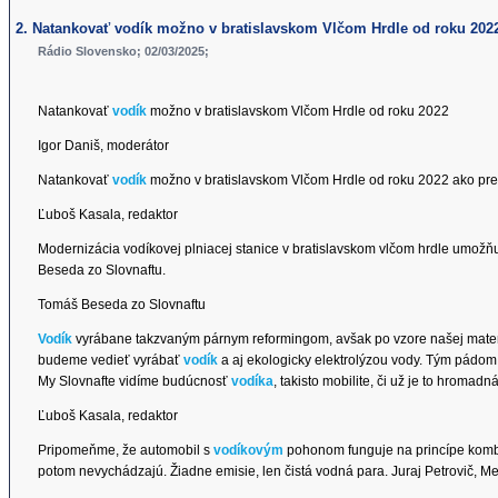
2. Natankovať vodík možno v bratislavskom Vlčom Hrdle od roku 202
Rádio Slovensko; 02/03/2025;
Natankovať
vodík
možno v bratislavskom Vlčom Hrdle od roku 2022
Igor Daniš, moderátor
Natankovať
vodík
možno v bratislavskom Vlčom Hrdle od roku 2022 ako pre
Ľuboš Kasala, redaktor
Modernizácia vodíkovej plniacej stanice v bratislavskom vlčom hrdle umožň
Beseda zo Slovnaftu.
Tomáš Beseda zo Slovnaftu
Vodík
vyrábane takzvaným párnym reformingom, avšak po vzore našej mater
budeme vedieť vyrábať
vodík
a aj ekologicky elektrolýzou vody. Tým pádom 
My Slovnafte vidíme budúcnosť
vodíka
, takisto mobilite, či už je to hroma
Ľuboš Kasala, redaktor
Pripomeňme, že automobil s
vodíkovým
pohonom funguje na princípe kombi
potom nevychádzajú. Žiadne emisie, len čistá vodná para. Juraj Petrovič, Me