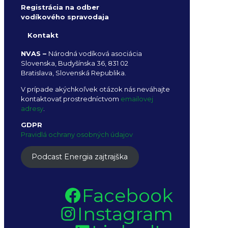
Registrácia na odber
vodíkového spravodaja
Kontakt
NVAS –
Národná vodíková asociácia
Slovenska, Budyšínska 36, 831 02
Bratislava, Slovenská Republika.
V prípade akýchkoľvek otázok nás neváhajte
kontaktovať prostredníctvom
emailovej
adresy
.
GDPR
Pravidlá ochrany osobných údajov
Podcast Energia zajtrajška
Facebook
Instagram