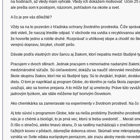
na hodinách, až vtedy mám vyhraté. Vtedy ich dokážem motivovať. Učím 25 r
ale prešla som k postojom, názorom, pohľadom na okolie a svet.
A čo je pre vás dôležité?
Vždy sa na to pozerám z hľadiska ochrany životného prostredia. Čiže správať
deti videli, že naozaj triedite odpad. V obchode ma uvidia s recyklovanou a
že hovoríte jedno a robíte druhé. Rozprávať o uhlíkovej stope a chodiť do šk
verejnú dopravu, bicykel, chodiť pešo.
Dávate podľa vlastných slov šancu aj žiakom, ktorí nepatria medzi študijné t
Pracujem v dvoch sférach. Jednak pracujem s mimoriadne nadanými žiakmi, 
medzinárodné súťaže. Sú cieľavedomí, dokážu sa naučiť obrovské množstvo
škole skupinu žiakov, ktorí nie sú študijné typy. Sú to dvojkári, trojkári, dost
dielu. O tom je napríklad aj program Globe, do ktorého je naša škola zapojená.
uvažujú, ako sa tvorivo prejavia. A to môže byť aj umelecky. Práve túto vyv
jadrovým fyzikom, ale stále môžeme byť tvorivým človekom.
Ako chemikárka sa zameriavate na experimenty v životnom prostredí. Na čo z
Aj toto súvisí s programom Globe, kde sa riešia problémy životného prostre
nás je o chémii a biológii, to je prvá vec, ktorú si treba uvedomiť… Merali s
či išlo o slnečnú, alebo tmavú stranu, či sa rastliny nachádzajú v znečisten
ťažkých kovov v pôdach, dávnejšie dokonca olovo. Skúmali sme mikroplasty.
vznikla vo Svite vďaka európskym peniazom, ale zrazu akoby mesto nevedelo, 