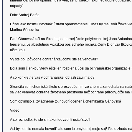
Martina Gánovská optimizmus a verí, že to všetko nakoniec dobre dopadne. 
nápady“.
Foto: Andrej Barát
Učiteľ ako nositeľ informácií stratil opodstatnenie. Dnes by mal skôr žiaka v
Martina Gánovská.
Pani Gánovská učí na Strednej odbornej škole polytechnickej Jana Antonína
lepšiemu. Je absolútnou víťazkou posledného ročníka Ceny Dionýza Ilkoviča. 
učiteľkou.
Vy ste boli pôvodne ochranárka, čomu ste sa venovali?
Bola som členkou vtedy ešte len rozbiehajúcej sa ochranárskej organizácie
A čo konkrétne vás v ochranárskej oblasti zaujímalo?
Skončila som chemickú školu s presvedčením, že chémia zanechala na naš
sa viac venovať ochrane životného prostredia než ochrane prírody, čiže ma l
Som optimistka, zvládneme to, hovorí ocenená chemikárka Gánovská
Video
A čo rozhodlo, že ste si nakoniec zvolili učiteľstvo?
Asi by som to nemala hovoriť, ale som tu omylom (smeje sa)! Išlo o zhodu 