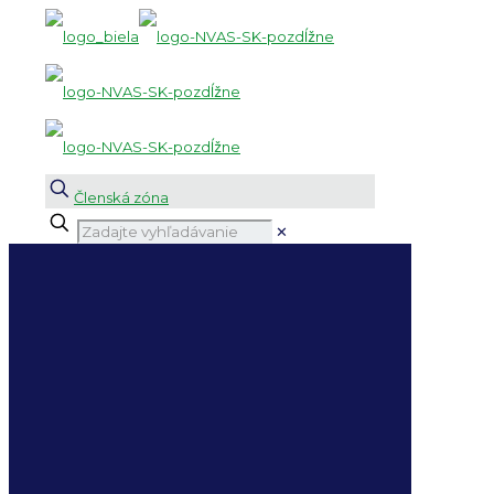
Členská zóna
✕