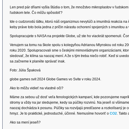
Len pred pár dňami vyšla štúdia o tom, že množstvo mikroplastov v ľudskom 
ľudskom tele. Čo môžu spôsobiť?
Ide o cudzorodú látku, ktorú náš organizmus nevylúči a imunitná reakcia 
keby práve toto bola jedna z príčin nárastu ochorení spojených s imunitou a v
Spolupracujete s NASA na projekte Globe, už ste ho viackrát spomenuli. Č
Venujem sa tomu na škole spolu s kolegyňou Adrianou Mlynskou od roku 200
roku 2020. Spolupracovali sme s českými mimovládnymi organizáciami, ktor
sledovať, že klíma sa naozaj mení. A že s tým treba niečo robiť. Keď si uvedo
sa začneme k planéte správať inak.
Foto: Júlia Špaková
globe games svit 2024 Globe Games vo Svite v roku 2024.
Ako to môžu vidieť na vlastné oči?
Máme za sebou už dosť veľa fenologických kampaní, kde pozorujeme napríkla
stromy a vždy na jar sledujeme, kedy sa púčiky rozvinú. Na jeseň si všímame, 
naozaj dochádza k posunu. Púčiky sa rozvíjajú predčasne a rozkolísaný je cel
hmyz. Je to praktické, jednoduché, účinné. Nemusíme hovoriť o
CO2
. Takto
Ako sa mení jeseň?