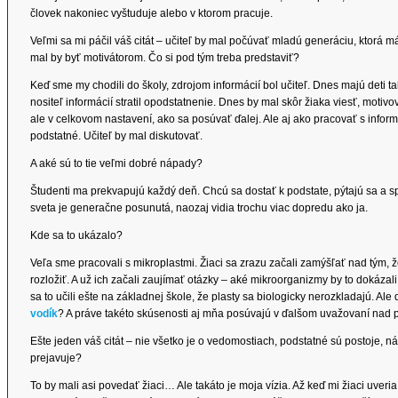
človek nakoniec vyštuduje alebo v ktorom pracuje.
Veľmi sa mi páčil váš citát – učiteľ by mal počúvať mladú generáciu, ktorá 
mal by byť motivátorom. Čo si pod tým treba predstaviť?
Keď sme my chodili do školy, zdrojom informácií bol učiteľ. Dnes majú deti 
nositeľ informácií stratil opodstatnenie. Dnes by mal skôr žiaka viesť, motiv
ale v celkovom nastavení, ako sa posúvať ďalej. Ale aj ako pracovať s inform
podstatné. Učiteľ by mal diskutovať.
A aké sú to tie veľmi dobré nápady?
Študenti ma prekvapujú každý deň. Chcú sa dostať k podstate, pýtajú sa a sp
sveta je generačne posunutá, naozaj vidia trochu viac dopredu ako ja.
Kde sa to ukázalo?
Veľa sme pracovali s mikroplastmi. Žiaci sa zrazu začali zamýšľať nad tým, ž
rozložiť. A už ich začali zaujímať otázky – aké mikroorganizmy by to dokáza
sa to učili ešte na základnej škole, že plasty sa biologicky nerozkladajú. Ale 
vodík
? A práve takéto skúsenosti aj mňa posúvajú v ďalšom uvažovaní nad
Ešte jeden váš citát – nie všetko je o vedomostiach, podstatné sú postoje, náz
prejavuje?
To by mali asi povedať žiaci… Ale takáto je moja vízia. Až keď mi žiaci uveri