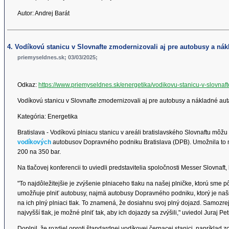
Autor: Andrej Barát
4. Vodíkovú stanicu v Slovnafte zmodernizovali aj pre autobusy a nák
priemyseldnes.sk; 03/03/2025;
Odkaz:
https://www.priemyseldnes.sk/energetika/vodikovu-stanicu-v-slovna
Vodíkovú stanicu v Slovnafte zmodernizovali aj pre autobusy a nákladné aut
Kategória: Energetika
Bratislava - Vodíkovú plniacu stanicu v areáli bratislavského Slovnaftu môžu
vodíkových
autobusov Dopravného podniku Bratislava (DPB). Umožnila to mo
200 na 350 bar.
Na tlačovej konferencii to uviedli predstavitelia spoločnosti Messer Slovnaf
"To najdôležitejšie je zvýšenie plniaceho tlaku na našej plničke, ktorú sme p
umožňuje plniť autobusy, najmä autobusy Dopravného podniku, ktorý je n
na ich plný plniaci tlak. To znamená, že dosiahnu svoj plný dojazd. Samozre
najvyšší tlak, je možné plniť tak, aby ich dojazdy sa zvýšili," uviedol Juraj P
Doplnil, že rozdiel oproti štandardnej vodíkovej čerpacej stanici, napríklad zo 