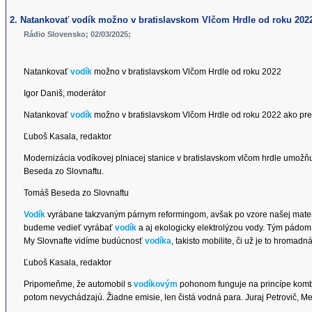
2. Natankovať vodík možno v bratislavskom Vlčom Hrdle od roku 202
Rádio Slovensko; 02/03/2025;
Natankovať
vodík
možno v bratislavskom Vlčom Hrdle od roku 2022
Igor Daniš, moderátor
Natankovať
vodík
možno v bratislavskom Vlčom Hrdle od roku 2022 ako pre
Ľuboš Kasala, redaktor
Modernizácia vodíkovej plniacej stanice v bratislavskom vlčom hrdle umožň
Beseda zo Slovnaftu.
Tomáš Beseda zo Slovnaftu
Vodík
vyrábane takzvaným párnym reformingom, avšak po vzore našej mater
budeme vedieť vyrábať
vodík
a aj ekologicky elektrolýzou vody. Tým pádom 
My Slovnafte vidíme budúcnosť
vodíka
, takisto mobilite, či už je to hroma
Ľuboš Kasala, redaktor
Pripomeňme, že automobil s
vodíkovým
pohonom funguje na princípe kombi
potom nevychádzajú. Žiadne emisie, len čistá vodná para. Juraj Petrovič, Me