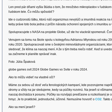
Len pred pár dňami vyšla štúdia o tom, že množstvo mikroplastov v ľudskom 
ľudskom tele. Čo môžu spôsobiť?
Ide o cudzorodú látku, ktorú náš organizmus nevylúči a imunitná reakcia 
keby práve toto bola jedna z príčin nárastu ochorení spojených s imunitou a v
Spolupracujete s NASA na projekte Globe, už ste ho viackrát spomenuli. Č
Venujem sa tomu na škole spolu s kolegyňou Adrianou Mlynskou od roku 200
roku 2020. Spolupracovali sme s českými mimovládnymi organizáciami, ktor
sledovať, že klíma sa naozaj mení. A že s tým treba niečo robiť. Keď si uvedo
sa začneme k planéte správať inak.
Foto: Júlia Špaková
globe games svit 2024 Globe Games vo Svite v roku 2024.
Ako to môžu vidieť na vlastné oči?
Máme za sebou už dosť veľa fenologických kampaní, kde pozorujeme napríkla
stromy a vždy na jar sledujeme, kedy sa púčiky rozvinú. Na jeseň si všímame, 
naozaj dochádza k posunu. Púčiky sa rozvíjajú predčasne a rozkolísaný je cel
hmyz. Je to praktické, jednoduché, účinné. Nemusíme hovoriť o
CO2
. Takto
Ako sa mení jeseň?