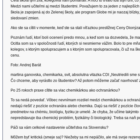
Celá škola tým žila, kolegovia nám pomáhali. A hoci to trvalo iba štyri dni, čo 
Medzi nami učiteľmi aj medzi študentmi. Považujem to za jeden z najlepších 
škola je zapojená aj do Zelenej školy, ale program Globe mi je naozaj blízky,
sledovaní zmien.
Ako ste sa cítili v momente, keď ste sa stali víťazkou prestížnej Ceny Dionýza
Poznám ľudí, ktorí boli ocenení predo mnou, a keď som sa dozvedela, že ma 
Ocitla som sa v spoločnosti ľudí, ktorých si nesmierne vážim. Bolo to pre mň
kolegov, s ktorým spolupracujem a s ktorým som spolupracovala, či už na šk
cenu.
Foto: Andrej Barát
martina ganovska, chemikarka, svit, absolutna vitazka CDI „Neutriedili sme
Čo chceme, aby vyrástlo zo študentov? Až potom môžeme začať navrhovať 
Po 25 rokoch praxe cítite sa viac chemikárkou ako ochranárkou?
To sa nedá povedať. Vôbec nevnímam rozdiel medzi chemikárkou a ochranárk
nedajú riešiť z pozície ochranára alebo chemika. Dajú sa riešiť z pozície člo
predmetov na chémiu, biológiu, fyziku je umelé. Je chyba, že učíme takýmto 
nepredstavuje iba chemický problém, fyzikálny či biologický. Treba sa naň p
Páči sa vám celkové nastavenie učiteľstva na Slovensku?
Môžem byť kritická (smeje sa)? Niežeby sa mi nepáčilo, ale má svoje rezervy