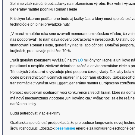
Splníme však náročné požiadavky na nízkoemisnú výrobu. Bez veľmi výraznej
generálny riaditeľ podniku Roman Heide
Kritickým faktorom podľa neho bude aj krátky čas, a ktorý musí spoločnosť
technológie pri plnej prevádzke huty.
„V marci minulého roka sme uzavreli memorandum s českou vládou, čo vním
nás podporovať. To nám dáva dôveru pokračovať v investíciách. O štátnu po
financovaní Roman Heide, generálny riaditeľ spoločnosti. Dotačná podpora,
krajinách, predstavuje približne 70 %.
„Naši globálni konkurenti vyvážajú na trh
EÚ
milióny ton lacnej a uhlíkovo n
praktikami a nespĺňa záväzné dekarbonizačné a environmentálne ciele a pr
Třineckých železiarní si vyžaduje plnú podporu českej vlády. Tak, aby bola 
ocele prostredníctvom účinných opatrení na ochranu obchodu, zabezpečiť d
transformácie,“ vyhlásil Axel Eggert, generálny riaditeľ Európskeho združe
Pomôcť európskym oceliarom voči konkurencii z tretích krajín, ktoré na do
má nový mechanizmus v podobe „uhlíkového cla.“ Avšak hoci sa ešte reálne 
naráža na limity .
Budú potrebovať viac elektriny
Oceliarska spoločnosť predpokladá, že pre budúce fungovanie novej techn
šrotu rozhodujúci „dostatok
bezemisnej
energie za konkurencieschopné cen