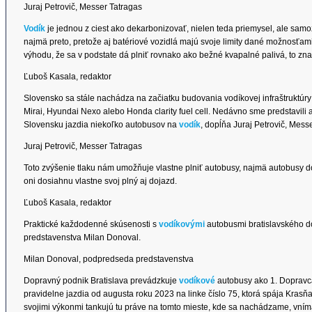
Juraj Petrovič, Messer Tatragas
Vodík
je jednou z ciest ako dekarbonizovať, nielen teda priemysel, ale samo
najmä preto, pretože aj batériové vozidlá majú svoje limity dané možnosťami
výhodu, že sa v podstate dá plniť rovnako ako bežné kvapalné palivá, to zn
Ľuboš Kasala, redaktor
Slovensko sa stále nachádza na začiatku budovania vodíkovej infraštruktúry
Mirai, Hyundai Nexo alebo Honda clarity fuel cell. Nedávno sme predstavili a
Slovensku jazdia niekoľko autobusov na
vodík
, dopĺňa Juraj Petrovič, Mess
Juraj Petrovič, Messer Tatragas
Toto zvýšenie tlaku nám umožňuje vlastne plniť autobusy, najmä autobusy d
oni dosiahnu vlastne svoj plný aj dojazd.
Ľuboš Kasala, redaktor
Praktické každodenné skúsenosti s
vodíkovými
autobusmi bratislavského 
predstavenstva Milan Donoval.
Milan Donoval, podpredseda predstavenstva
Dopravný podnik Bratislava prevádzkuje
vodíkové
autobusy ako 1. Dopravca 
pravidelne jazdia od augusta roku 2023 na linke číslo 75, ktorá spája Kras
svojimi výkonmi tankujú tu práve na tomto mieste, kde sa nachádzame, vníma