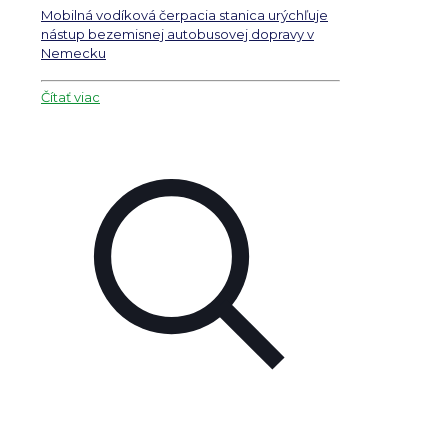
Mobilná vodíková čerpacia stanica urýchľuje
nástup bezemisnej autobusovej dopravy v
Nemecku
Čítať viac