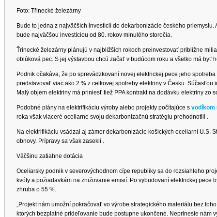
Foto: Třinecké železárny
Bude to jedna z najväčších investícií do dekarbonizácie českého priemyslu. A
bude najväčšou investíciou od 80. rokov minulého storočia.
Ťrinecké železárny plánujú v najbližších rokoch preinvestovať približne milia
oblúková pec. S jej výstavbou chcú začať v budúcom roku a všetko má byť 
Podnik očakáva, že po sprevádzkovaní novej elektrickej pece jeho spotreba 
predstavovať viac ako 2 % z celkovej spotreby elektriny v Česku. Súčasťou i
Malý objem elektriny má priniesť tiež PPA kontrakt na dodávku elektriny zo 
Podobné plány na elektrifikáciu výroby alebo projekty počítajúce s
vodíkom
roka však viaceré oceliarne svoju dekarbonizačnú stratégiu prehodnotili .
Na elektrifikáciu vsádzal aj zámer dekarbonizácie košických oceliarní U.S. 
obnovy. Prípravy sa však zasekli .
Väčšinu zatiahne dotácia
Oceliarsky podnik v severovýchodnom cípe republiky sa do rozsiahleho pro
kvóty a požiadavkám na znižovanie emisií. Po vybudovaní elektrickej pece by 
zhruba o 55 %.
„Projekt nám umožní pokračovať vo výrobe strategického materiálu bez toho
ktorých bezplatné prideľovanie bude postupne ukončené. Neprinesie nám v