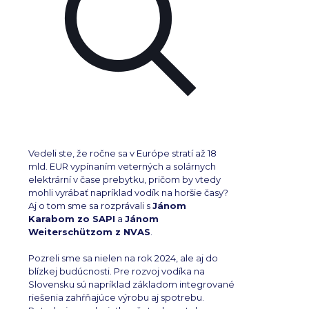
Vedeli ste, že ročne sa v Európe stratí až 18
mld. EUR vypínaním veterných a solárnych
elektrární v čase prebytku, pričom by vtedy
mohli vyrábať napríklad vodík na horšie časy?
Aj o tom sme sa rozprávali s
Jánom
Karabom zo SAPI
a
Jánom
Weiterschützom z NVAS
.
Pozreli sme sa nielen na rok 2024, ale aj do
blízkej budúcnosti. Pre rozvoj vodíka na
Slovensku sú napríklad základom integrované
riešenia zahŕňajúce výrobu aj spotrebu.