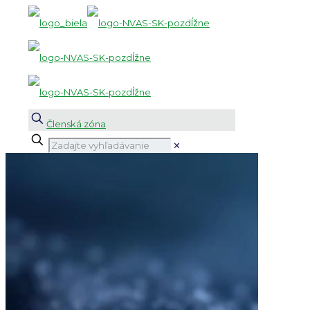
Členská zóna
✕