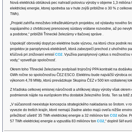
Nová elektrická oblúková pec nahradí polovicu výroby v objeme 1,3 milióna 
elektrickej energie, ktorej spotreba sa v hute zvýši približne o 30 % z celko
TWh).
„Projekt zahŕňa množstvo infraštruktúrnych projektov, od výstavby nového š
napájaného z chrbticovej prenosovej sústavy vrátane rozvodne, až po nevyh
a podobne,“ priblížili Ťrinecké železárny v tlačovej správe .
Uspokojiť obrovský dopyt po elektrine bude výzvou, na ktorú chce podnik re
projektov je paroplynová elektráreň, ktorá zabezpečí prechod z uhoľného pali
kľúčová pri znižovaní emisií
CO2
. Využíva paroplynový cyklus s možnosťou 
vody,“ vysvetľuje spoločnosť.
Okrem toho Třinecké železiarne podpísali trojročný PPA kontrakt na dodávk
GWh ročne so spoločnosťou ČEZ ESCO. Elektrinu bude najväčší výrobca ocel
výkonom 4,78 MWp, ktorú prevádzkuje Skupina ČEZ v 500 km vzdialenej lokal
Z hľadiska celkovej emisnej náročnosti a uhlíkovej stopy výroby však okrem e
podmienok nájde na európskom trhu dostatok železného šrotu. Ten sa totiž 
„V súčasnosti neexistuje koncepcia strategického nakladania so šrotom. v r
vyvezie do tretích krajín, ktoré nemajú žiadne alebo majú oveľa nižšie en
príležitosť ušetriť 35 TWh elektrickej energie a 32 miliónov ton
CO2
ročne. P
57 TWh elektrickej energie a vypustila 83 miliónov ton
CO2
,“ doplnil šéf eu