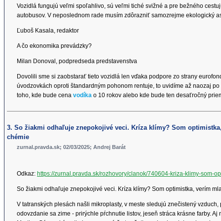
Vozidlá fungujú veľmi spoľahlivo, sú veľmi tiché svižné a pre bežného cestu
autobusov. V neposlednom rade musím zdôrazniť samozrejme ekologický asp
Ľuboš Kasala, redaktor
A čo ekonomika prevádzky?
Milan Donoval, podpredseda predstavenstva
Dovolili sme si zaobstarať tieto vozidlá len vďaka podpore zo strany eurof
úvodzovkách oproti štandardným pohonom rentuje, to uvidíme až naozaj po 
toho, kde bude cena
vodíka
o 10 rokov alebo kde bude ten desaťročný prie
3. So žiakmi odhaľuje znepokojivé veci. Kríza klímy? Som optimistka,
chémie
zurnal.pravda.sk; 02/03/2025; Andrej Barát
Odkaz:
https://zurnal.pravda.sk/rozhovory/clanok/740604-kriza-klimy-som-op
So žiakmi odhaľuje znepokojivé veci. Kríza klímy? Som optimistka, verím ml
V tatranských plesách našli mikroplasty, v meste sledujú znečistený vzduch,
odovzdanie sa zime - prirýchle pŕchnutie listov, jeseň stráca krásne farby