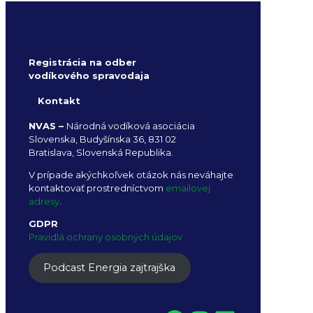
Registrácia na odber
vodíkového spravodaja
Kontakt
NVAS –
Národná vodíková asociácia
Slovenska, Budyšínska 36, 831 02
Bratislava, Slovenská Republika.
V prípade akýchkoľvek otázok nás neváhajte
kontaktovať prostredníctvom
emailovej
adresy
.
GDPR
Pravidlá ochrany osobných údajov
Podcast Energia zajtrajška