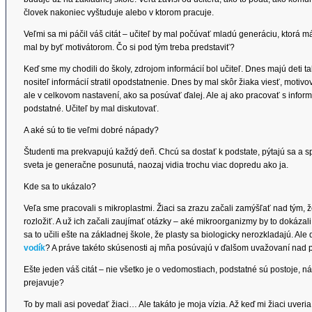
človek nakoniec vyštuduje alebo v ktorom pracuje.
Veľmi sa mi páčil váš citát – učiteľ by mal počúvať mladú generáciu, ktorá 
mal by byť motivátorom. Čo si pod tým treba predstaviť?
Keď sme my chodili do školy, zdrojom informácií bol učiteľ. Dnes majú deti 
nositeľ informácií stratil opodstatnenie. Dnes by mal skôr žiaka viesť, motiv
ale v celkovom nastavení, ako sa posúvať ďalej. Ale aj ako pracovať s inform
podstatné. Učiteľ by mal diskutovať.
A aké sú to tie veľmi dobré nápady?
Študenti ma prekvapujú každý deň. Chcú sa dostať k podstate, pýtajú sa a sp
sveta je generačne posunutá, naozaj vidia trochu viac dopredu ako ja.
Kde sa to ukázalo?
Veľa sme pracovali s mikroplastmi. Žiaci sa zrazu začali zamýšľať nad tým, ž
rozložiť. A už ich začali zaujímať otázky – aké mikroorganizmy by to dokáza
sa to učili ešte na základnej škole, že plasty sa biologicky nerozkladajú. Ale 
vodík
? A práve takéto skúsenosti aj mňa posúvajú v ďalšom uvažovaní nad
Ešte jeden váš citát – nie všetko je o vedomostiach, podstatné sú postoje, náz
prejavuje?
To by mali asi povedať žiaci… Ale takáto je moja vízia. Až keď mi žiaci uveri