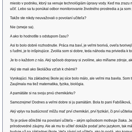
miesto v podniku, ktorý sa venuje technológiám úpravy vody. Keď ma zrazu môj
učiť. Lebo sa tu ponúkal odbor monitorovanie životného prostredia a ja som 
Takže ste nikdy neuvažovali o povolaní učiteľa?
Nie (smeje sa).
A ako to hodnotíte s odstupom času?
Asi to bolo dobré rozhodnutie. Práca ma baví, je veľmi tvorivá, oveľa tvorive
s ľuďmi, je to inšpirujúce. Zvolila som si dobre, teda náhoda ma priviedla k t
Je to o každom z nás. Aký spôsob dopravy si zvolíme, ako míňame zdroje, a
Aký ste mali ako školáčka vzťah k chémii?
Vynikajúci. Na základnej škole jej síce bolo málo, ale veľmi ma bavila. Som
Zaujímala ma tiež matematika, fyzika, biológia.
A pamätáte si na svoju prvú chemikárku?
Samozrejme! Dodnes a veľmi dobre si ju pamätám. Bola to pani Fabišíková, o
Aký vplyv na budúcnosť môžu mať prví chemikári, prví fyzikári, či prví učiteli
To je práve dôležité na povolaní učiteľa – akým spôsobom motivuje žiaka. 
prírodovedné záujmy. Ale ak mu to učiteľ dokáže podať jeho jazykom, tak m
buduje už na základnej škole. Veľa závisí od učiteľa, ako to podá, ako komun