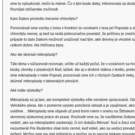
sme tu vybudovali, niečo tu máme. Čo s tým bude ďalej, informovala sa dost
Rozvíjali občianske zručnosti.
Kam žiakov priviedlo meranie chlorofylu?
Porovnávali sme vzorky z lomu v Kvetnici so vzorkami z lesa pri Poprade a zis
chlorofylu menej, aj keď sa nedá jednoznačne povedať, že príčinou je zneči
prípade to dalo žiakom možnosť uvažovať nad tým, aké dreviny je vhodné sad
celkom dobre. Ale ihličnany trpia.
Ako ste skúmali mikroplasty?
Táto téma v súčasnosti rezonuje, určite už každý počul, že v oceánoch sa h
kúsky, úlomky z plastových fliaš, tašiek. Ide aj o drobné vlákna z textilu, pr
sme mikroplasty v rieke Poprad, pozorovali sme ich v rôznych častiach rieky
skúmať mikroplasty v tatranských plesách.
Aké máte výsledky?
Mikroplasty sú aj tam, ale kompletné výsledky ešte nemáme spracované. O
Velického plesa. Ide o pomerne vysoko položené oblasti a je zaujímavé, ako s
uvidíme… Mikroplasty sme objavili už pred tromi rokmi v snehu na Štrbskom
skromnej výskumnej práce do praxe. Rozhodli sme sa, že navštívime čistia
vedieť, ako sa mikroplastmi zaoberajú, či ich dokážu filtrovať. Nuž a žiaci zis
nezaoberá! Pre študentov však bolo cenné, keď videli, ako sa vedúci prevád
riešení. Možno sme mu dali inšpiráciu a možno sa to naozaj niekam posunie