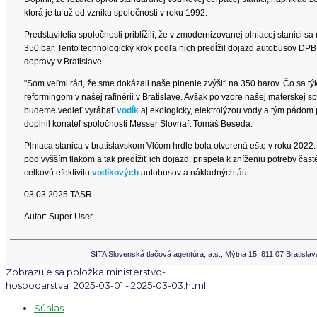
ktorá je tu už od vzniku spoločnosti v roku 1992.
Predstavitelia spoločnosti priblížili, že v zmodernizovanej plniacej stanici sa
350 bar. Tento technologický krok podľa nich predĺžil dojazd autobusov DPB 
dopravy v Bratislave.
"Som veľmi rád, že sme dokázali naše plnenie zvýšiť na 350 barov. Čo sa t
reformingom v našej rafinérii v Bratislave. Avšak po vzore našej materskej 
budeme vedieť vyrábať
vodík
aj ekologicky, elektrolýzou vody a tým pádom 
doplnil konateľ spoločnosti Messer Slovnaft Tomáš Beseda.
Plniaca stanica v bratislavskom Vlčom hrdle bola otvorená ešte v roku 2022
pod vyšším tlakom a tak predĺžiť ich dojazd, prispela k zníženiu potreby čas
celkovú efektivitu
vodíkových
autobusov a nákladných áut.
03.03.2025 TASR
Autor: Super User
SITA Slovenská tlačová agentúra, a.s., Mýtna 15, 811 07 Bratislav
Zobrazuje sa položka ministerstvo-
hospodarstva_2025-03-01 - 2025-03-03.html.
Súhlas