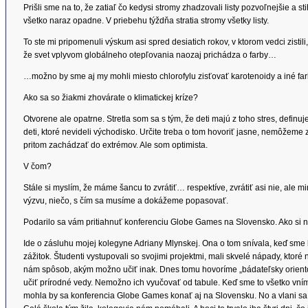
Prišli sme na to, že zatiaľ čo kedysi stromy zhadzovali listy pozvoľnejšie a sti
všetko naraz opadne. V priebehu týždňa stratia stromy všetky listy.
To ste mi pripomenuli výskum asi spred desiatich rokov, v ktorom vedci zisti
že svet vplyvom globálneho otepľovania naozaj prichádza o farby…
…možno by sme aj my mohli miesto chlorofylu zisťovať karotenoidy a iné farb
Ako sa so žiakmi zhovárate o klimatickej kríze?
Otvorene ale opatrne. Stretla som sa s tým, že deti majú z toho stres, defi
deti, ktoré nevideli východisko. Určite treba o tom hovoriť jasne, nemôžeme 
pritom zachádzať do extrémov. Ale som optimista.
V čom?
Stále si myslím, že máme šancu to zvrátiť… respektíve, zvrátiť asi nie, al
výzvu, niečo, s čím sa musíme a dokážeme popasovať.
Podarilo sa vám pritiahnuť konferenciu Globe Games na Slovensko. Ako si 
Ide o zásluhu mojej kolegyne Adriany Mlynskej. Ona o tom snívala, keď sme
zážitok. Študenti vystupovali so svojimi projektmi, mali skvelé nápady, ktoré 
nám spôsob, akým možno učiť inak. Dnes tomu hovoríme „bádateľsky orientov
učiť prírodné vedy. Nemožno ich vyučovať od tabule. Keď sme to všetko vníma
mohla by sa konferencia Globe Games konať aj na Slovensku. No a vlani sa to