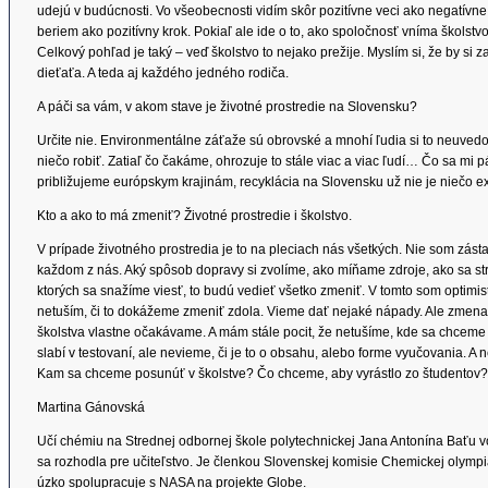
udejú v budúcnosti. Vo všeobecnosti vidím skôr pozitívne veci ako negatívne.
beriem ako pozitívny krok. Pokiaľ ale ide o to, ako spoločnosť vníma školstvo
Celkový pohľad je taký – veď školstvo to nejako prežije. Myslím si, že by si
dieťaťa. A teda aj každého jedného rodiča.
A páči sa vám, v akom stave je životné prostredie na Slovensku?
Určite nie. Environmentálne záťaže sú obrovské a mnohí ľudia si to neuvedo
niečo robiť. Zatiaľ čo čakáme, ohrozuje to stále viac a viac ľudí… Čo sa mi p
približujeme európskym krajinám, recyklácia na Slovensku už nie je niečo ex
Kto a ako to má zmeniť? Životné prostredie i školstvo.
V prípade životného prostredia je to na pleciach nás všetkých. Nie som zásta
každom z nás. Aký spôsob dopravy si zvolíme, ako míňame zdroje, ako sa str
ktorých sa snažíme viesť, to budú vedieť všetko zmeniť. V tomto som optimis
netuším, či to dokážeme zmeniť zdola. Vieme dať nejaké nápady. Ale zmena v
školstva vlastne očakávame. A mám stále pocit, že netušíme, kde sa chceme 
slabí v testovaní, ale nevieme, či je to o obsahu, alebo forme vyučovania. A n
Kam sa chceme posunúť v školstve? Čo chceme, aby vyrástlo zo študento
Martina Gánovská
Učí chémiu na Strednej odbornej škole polytechnickej Jana Antonína Baťu vo
sa rozhodla pre učiteľstvo. Je členkou Slovenskej komisie Chemickej olym
úzko spolupracuje s NASA na projekte Globe.