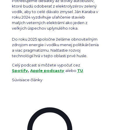
Potrebujeme desiatky až stovky autobusov,
ktoré budú odoberať z elektrolyzérov zelený
vodík, aby to celé dávalo zmysel. Ján Karaba v
roku 2024 vyzdvihuje uľahčenie stavieb
malých veterných elektrární ako jeden z
veľkých úspechov uplynulého roka.
Do roku 2025 spoločne želáme obnoviteľným
zdrojom energie i vodíku menej politikárčenia
a viac pragmatizmu. Našťastie rozvoj
technológií hrá v tejto oblasti prvé husle.
Celý podcast si môžete vypočuť cez
Spotify
,
Apple podcasty
alebo
TU
.
Súvisiace články