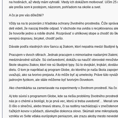
na hodinách, až vtedy mám vyhraté. Vtedy ich dokážem motivovať. Učím 25 r
ale prešla som k postojom, názorom, pohľadom na okolie a svet.
A čo je pre vás dôležité?
Vždy sa na to pozerám z hľadiska ochrany životného prostredia. Čiže správať
deti videli, že naozaj triedite odpad. V obchode ma uvidia s recyklovanou a
že hovoríte jedno a robíte druhé. Rozprávať o uhlíkovej stope a chodiť do šk
verejnú dopravu, bicykel, chodiť pešo.
Dávate podľa vlastných slov šancu aj žiakom, ktorí nepatria medzi študijné t
Pracujem v dvoch sférach. Jednak pracujem s mimoriadne nadanými žiakmi, 
medzinárodné súťaže. Sú cieľavedomí, dokážu sa naučiť obrovské množstvo
škole skupinu žiakov, ktorí nie sú študijné typy. Sú to dvojkári, trojkári, dost
dielu. O tom je napríklad aj program Globe, do ktorého je naša škola zapojená.
uvažujú, ako sa tvorivo prejavia. A to môže byť aj umelecky. Práve túto vyv
jadrovým fyzikom, ale stále môžeme byť tvorivým človekom.
Ako chemikárka sa zameriavate na experimenty v životnom prostredí. Na čo z
Aj toto súvisí s programom Globe, kde sa riešia problémy životného prostre
nás je o chémii a biológii, to je prvá vec, ktorú si treba uvedomiť… Merali s
či išlo o slnečnú, alebo tmavú stranu, či sa rastliny nachádzajú v znečisten
ťažkých kovov v pôdach, dávnejšie dokonca olovo. Skúmali sme mikroplasty.
vznikla vo Svite vďaka európskym peniazom, ale zrazu akoby mesto nevedelo, 