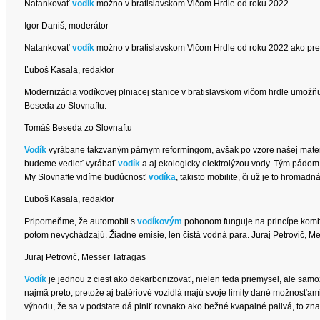
Natankovať
vodík
možno v bratislavskom Vlčom Hrdle od roku 2022
Igor Daniš, moderátor
Natankovať
vodík
možno v bratislavskom Vlčom Hrdle od roku 2022 ako pre
Ľuboš Kasala, redaktor
Modernizácia vodíkovej plniacej stanice v bratislavskom vlčom hrdle umožň
Beseda zo Slovnaftu.
Tomáš Beseda zo Slovnaftu
Vodík
vyrábane takzvaným párnym reformingom, avšak po vzore našej mater
budeme vedieť vyrábať
vodík
a aj ekologicky elektrolýzou vody. Tým pádom 
My Slovnafte vidíme budúcnosť
vodíka
, takisto mobilite, či už je to hroma
Ľuboš Kasala, redaktor
Pripomeňme, že automobil s
vodíkovým
pohonom funguje na princípe kombi
potom nevychádzajú. Žiadne emisie, len čistá vodná para. Juraj Petrovič, Me
Juraj Petrovič, Messer Tatragas
Vodík
je jednou z ciest ako dekarbonizovať, nielen teda priemysel, ale samo
najmä preto, pretože aj batériové vozidlá majú svoje limity dané možnosťami
výhodu, že sa v podstate dá plniť rovnako ako bežné kvapalné palivá, to zn