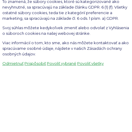
To znamená, že súbory cookies, ktoré sú kategorizované ako
nevyhnutné, sa spracúvajú na základe článku GDPR. 6 (1) (f). Všetky
ostatné súbory cookies, teda tie z kategórií preferencie a
marketing, sa spracúvajú na základe čl. 6 ods. 1 písm. a) GDPR.
Svoj súhlas môžete kedykoľvek zmeniť alebo odvolať z Vyhlásenia
o súboroch cookies na našej webovej stránke.
Viac informácií o tom, kto sme, ako nás môžete kontaktovať a ako
spracúvame osobné údaje, nájdete v našich Zásadách ochrany
osobných údajov.
Odmietnuť
Prispôsobiť
Povoliť vybrané
Povoliť všetky