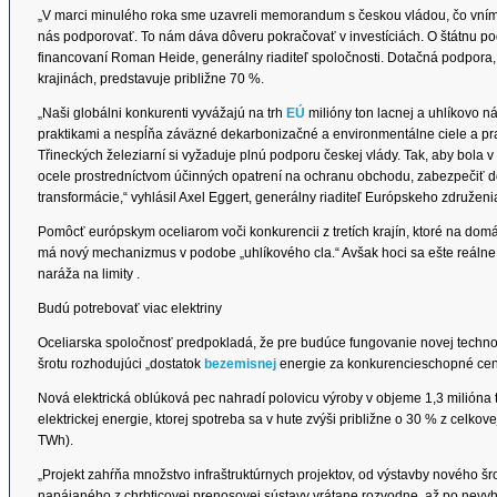
„V marci minulého roka sme uzavreli memorandum s českou vládou, čo vním
nás podporovať. To nám dáva dôveru pokračovať v investíciách. O štátnu po
financovaní Roman Heide, generálny riaditeľ spoločnosti. Dotačná podpora,
krajinách, predstavuje približne 70 %.
„Naši globálni konkurenti vyvážajú na trh
EÚ
milióny ton lacnej a uhlíkovo n
praktikami a nespĺňa záväzné dekarbonizačné a environmentálne ciele a pr
Třineckých železiarní si vyžaduje plnú podporu českej vlády. Tak, aby bola 
ocele prostredníctvom účinných opatrení na ochranu obchodu, zabezpečiť d
transformácie,“ vyhlásil Axel Eggert, generálny riaditeľ Európskeho združe
Pomôcť európskym oceliarom voči konkurencii z tretích krajín, ktoré na do
má nový mechanizmus v podobe „uhlíkového cla.“ Avšak hoci sa ešte reálne 
naráža na limity .
Budú potrebovať viac elektriny
Oceliarska spoločnosť predpokladá, že pre budúce fungovanie novej techn
šrotu rozhodujúci „dostatok
bezemisnej
energie za konkurencieschopné cen
Nová elektrická oblúková pec nahradí polovicu výroby v objeme 1,3 milióna 
elektrickej energie, ktorej spotreba sa v hute zvýši približne o 30 % z celko
TWh).
„Projekt zahŕňa množstvo infraštruktúrnych projektov, od výstavby nového š
napájaného z chrbticovej prenosovej sústavy vrátane rozvodne, až po nevyh