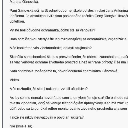
Martina Gánovská.
Pani Gánovská učí na Strednej odbornej škole polytechnickej Jana Antonína
lepšiemu. Je absolútnou víťazkou posledného ročníka Ceny Dionýza Ilkoviča. 
učiteľkou.
Vy ste boli pôvodne ochranárka, čomu ste sa venovali?
Bola som členkou vtedy ešte len rozbiehajúcej sa ochranárskej organizácie
A čo konkrétne vás v ochranárskej oblasti zaujímalo?
Skončila som chemickú školu s presvedčením, že chémia zanechala na naš
sa viac venovať ochrane životného prostredia než ochrane prírody, čiže ma l
Som optimistka, zvládneme to, hovorí ocenená chemikárka Gánovská
Video
A čo rozhodlo, že ste si nakoniec zvolili učiteľstvo?
Asi by som to nemala hovoriť, ale som tu omylom (smeje sa)! Išlo o zhodu 
miesto v podniku, ktorý sa venuje technológiám úpravy vody. Keď ma zrazu môj
učiť. Lebo sa tu ponúkal odbor monitorovanie životného prostredia a ja som 
Takže ste nikdy neuvažovali o povolaní učiteľa?
Nie (smeje sa).