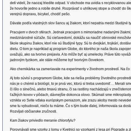
deti videli, že naozaj triedite odpad. V obchode ma uvidia s recyklovanou a
že hovoríte jedno a robíte druhé. Rozprávať o uhlíkovej stope a chodiť do šk
verejnú dopravu, bicykel, chodiť pešo.
Dávate podľa vlastných slov šancu aj žiakom, ktorí nepatria medzi študijné t
Pracujem v dvoch sférach. Jednak pracujem s mimoriadne nadanými žiakmi, 
medzinárodné súťaže. Sú cieľavedomí, dokážu sa naučiť obrovské množstvo
škole skupinu žiakov, ktorí nie sú študijné typy. Sú to dvojkári, trojkári, dost
dielu. O tom je napríklad aj program Globe, do ktorého je naša škola zapojená.
uvažujú, ako sa tvorivo prejavia. A to môže byť aj umelecky. Práve túto vyv
jadrovým fyzikom, ale stále môžeme byť tvorivým človekom.
Ako chemikárka sa zameriavate na experimenty v životnom prostredí. Na čo z
Aj toto súvisí s programom Globe, kde sa riešia problémy životného prostre
nás je o chémii a biológii, to je prvá vec, ktorú si treba uvedomiť… Merali s
či išlo o slnečnú, alebo tmavú stranu, či sa rastliny nachádzajú v znečisten
ťažkých kovov v pôdach, dávnejšie dokonca olovo. Skúmali sme mikroplasty.
vznikla vo Svite vďaka európskym peniazom, ale zrazu akoby mesto nevedelo, 
sme tu vybudovali, niečo tu máme. Čo s tým bude ďalej, informovala sa dost
Rozvíjali občianske zručnosti.
Kam žiakov priviedlo meranie chlorofylu?
Porovnávali sme vzorky z lomu v Kvetnici so vzorkami z lesa pri Poprade a zis