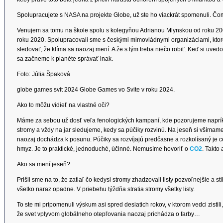
Spolupracujete s NASA na projekte Globe, už ste ho viackrát spomenuli. Č
Venujem sa tomu na škole spolu s kolegyňou Adrianou Mlynskou od roku 200
roku 2020. Spolupracovali sme s českými mimovládnymi organizáciami, ktor
sledovať, že klíma sa naozaj mení. A že s tým treba niečo robiť. Keď si uvedo
sa začneme k planéte správať inak.
Foto: Júlia Špaková
globe games svit 2024 Globe Games vo Svite v roku 2024.
Ako to môžu vidieť na vlastné oči?
Máme za sebou už dosť veľa fenologických kampaní, kde pozorujeme napríkla
stromy a vždy na jar sledujeme, kedy sa púčiky rozvinú. Na jeseň si všímame, 
naozaj dochádza k posunu. Púčiky sa rozvíjajú predčasne a rozkolísaný je cel
hmyz. Je to praktické, jednoduché, účinné. Nemusíme hovoriť o
CO2
. Takto
Ako sa mení jeseň?
Prišli sme na to, že zatiaľ čo kedysi stromy zhadzovali listy pozvoľnejšie a sti
všetko naraz opadne. V priebehu týždňa stratia stromy všetky listy.
To ste mi pripomenuli výskum asi spred desiatich rokov, v ktorom vedci zisti
že svet vplyvom globálneho otepľovania naozaj prichádza o farby…