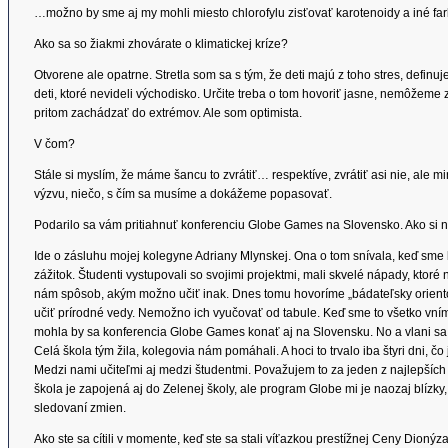
…možno by sme aj my mohli miesto chlorofylu zisťovať karotenoidy a iné farb
Ako sa so žiakmi zhovárate o klimatickej kríze?
Otvorene ale opatrne. Stretla som sa s tým, že deti majú z toho stres, defi
deti, ktoré nevideli východisko. Určite treba o tom hovoriť jasne, nemôžeme 
pritom zachádzať do extrémov. Ale som optimista.
V čom?
Stále si myslím, že máme šancu to zvrátiť… respektíve, zvrátiť asi nie, al
výzvu, niečo, s čím sa musíme a dokážeme popasovať.
Podarilo sa vám pritiahnuť konferenciu Globe Games na Slovensko. Ako si 
Ide o zásluhu mojej kolegyne Adriany Mlynskej. Ona o tom snívala, keď sme
zážitok. Študenti vystupovali so svojimi projektmi, mali skvelé nápady, ktoré 
nám spôsob, akým možno učiť inak. Dnes tomu hovoríme „bádateľsky orientov
učiť prírodné vedy. Nemožno ich vyučovať od tabule. Keď sme to všetko vníma
mohla by sa konferencia Globe Games konať aj na Slovensku. No a vlani sa to
Celá škola tým žila, kolegovia nám pomáhali. A hoci to trvalo iba štyri dni, čo 
Medzi nami učiteľmi aj medzi študentmi. Považujem to za jeden z najlepších 
škola je zapojená aj do Zelenej školy, ale program Globe mi je naozaj blízky,
sledovaní zmien.
Ako ste sa cítili v momente, keď ste sa stali víťazkou prestížnej Ceny Dionýza