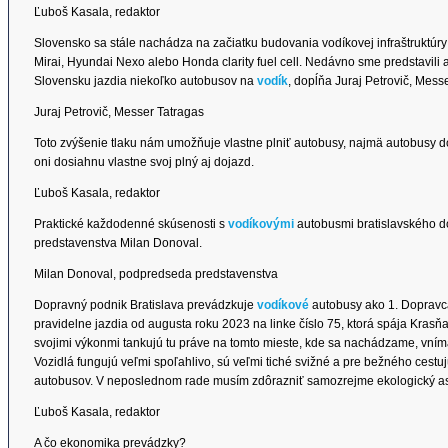
Ľuboš Kasala, redaktor
Slovensko sa stále nachádza na začiatku budovania vodíkovej infraštruktúry
Mirai, Hyundai Nexo alebo Honda clarity fuel cell. Nedávno sme predstavili a
Slovensku jazdia niekoľko autobusov na
vodík
, dopĺňa Juraj Petrovič, Mess
Juraj Petrovič, Messer Tatragas
Toto zvýšenie tlaku nám umožňuje vlastne plniť autobusy, najmä autobusy d
oni dosiahnu vlastne svoj plný aj dojazd.
Ľuboš Kasala, redaktor
Praktické každodenné skúsenosti s
vodíkovými
autobusmi bratislavského 
predstavenstva Milan Donoval.
Milan Donoval, podpredseda predstavenstva
Dopravný podnik Bratislava prevádzkuje
vodíkové
autobusy ako 1. Dopravca 
pravidelne jazdia od augusta roku 2023 na linke číslo 75, ktorá spája Kras
svojimi výkonmi tankujú tu práve na tomto mieste, kde sa nachádzame, vníma
Vozidlá fungujú veľmi spoľahlivo, sú veľmi tiché svižné a pre bežného cestu
autobusov. V neposlednom rade musím zdôrazniť samozrejme ekologický asp
Ľuboš Kasala, redaktor
A čo ekonomika prevádzky?