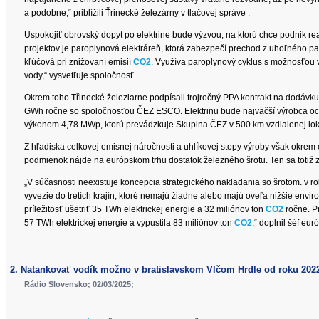
a podobne,“ priblížili Ťrinecké železárny v tlačovej správe .
Uspokojiť obrovský dopyt po elektrine bude výzvou, na ktorú chce podnik re
projektov je paroplynová elektráreň, ktorá zabezpečí prechod z uhoľného pali
kľúčová pri znižovaní emisií
CO2
. Využíva paroplynový cyklus s možnosťou 
vody,“ vysvetľuje spoločnosť.
Okrem toho Třinecké železiarne podpísali trojročný PPA kontrakt na dodávk
GWh ročne so spoločnosťou ČEZ ESCO. Elektrinu bude najväčší výrobca ocel
výkonom 4,78 MWp, ktorú prevádzkuje Skupina ČEZ v 500 km vzdialenej lokal
Z hľadiska celkovej emisnej náročnosti a uhlíkovej stopy výroby však okrem e
podmienok nájde na európskom trhu dostatok železného šrotu. Ten sa totiž 
„V súčasnosti neexistuje koncepcia strategického nakladania so šrotom. v r
vyvezie do tretích krajín, ktoré nemajú žiadne alebo majú oveľa nižšie en
príležitosť ušetriť 35 TWh elektrickej energie a 32 miliónov ton
CO2
ročne. P
57 TWh elektrickej energie a vypustila 83 miliónov ton
CO2
,“ doplnil šéf eu
2. Natankovať vodík možno v bratislavskom Vlčom Hrdle od roku 202
Rádio Slovensko; 02/03/2025;