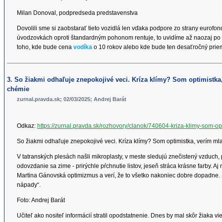
Milan Donoval, podpredseda predstavenstva
Dovolili sme si zaobstarať tieto vozidlá len vďaka podpore zo strany eurof
úvodzovkách oproti štandardným pohonom rentuje, to uvidíme až naozaj po 
toho, kde bude cena
vodíka
o 10 rokov alebo kde bude ten desaťročný prie
3. So žiakmi odhaľuje znepokojivé veci. Kríza klímy? Som optimistka,
chémie
zurnal.pravda.sk; 02/03/2025; Andrej Barát
Odkaz:
https://zurnal.pravda.sk/rozhovory/clanok/740604-kriza-klimy-som-op
So žiakmi odhaľuje znepokojivé veci. Kríza klímy? Som optimistka, verím ml
V tatranských plesách našli mikroplasty, v meste sledujú znečistený vzduch,
odovzdanie sa zime - prirýchle pŕchnutie listov, jeseň stráca krásne farby
Martina Gánovská optimizmus a verí, že to všetko nakoniec dobre dopadne. 
nápady“.
Foto: Andrej Barát
Učiteľ ako nositeľ informácií stratil opodstatnenie. Dnes by mal skôr žiaka v