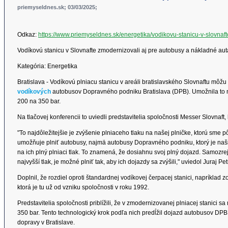
priemyseldnes.sk; 03/03/2025;
Odkaz:
https://www.priemyseldnes.sk/energetika/vodikovu-stanicu-v-slovna
Vodíkovú stanicu v Slovnafte zmodernizovali aj pre autobusy a nákladné aut
Kategória: Energetika
Bratislava - Vodíkovú plniacu stanicu v areáli bratislavského Slovnaftu môžu
vodíkových
autobusov Dopravného podniku Bratislava (DPB). Umožnila to mo
200 na 350 bar.
Na tlačovej konferencii to uviedli predstavitelia spoločnosti Messer Slovnaf
"To najdôležitejšie je zvýšenie plniaceho tlaku na našej plničke, ktorú sme p
umožňuje plniť autobusy, najmä autobusy Dopravného podniku, ktorý je n
na ich plný plniaci tlak. To znamená, že dosiahnu svoj plný dojazd. Samozre
najvyšší tlak, je možné plniť tak, aby ich dojazdy sa zvýšili," uviedol Juraj P
Doplnil, že rozdiel oproti štandardnej vodíkovej čerpacej stanici, napríklad zo 
ktorá je tu už od vzniku spoločnosti v roku 1992.
Predstavitelia spoločnosti priblížili, že v zmodernizovanej plniacej stanici sa
350 bar. Tento technologický krok podľa nich predĺžil dojazd autobusov DPB 
dopravy v Bratislave.