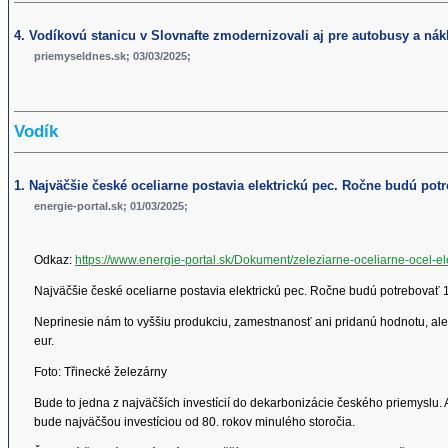
4. Vodíkovú stanicu v Slovnafte zmodernizovali aj pre autobusy a nák
priemyseldnes.sk; 03/03/2025;
Vodík
1. Najväčšie české oceliarne postavia elektrickú pec. Ročne budú pot
energie-portal.sk; 01/03/2025;
Odkaz:
https://www.energie-portal.sk/Dokument/zeleziarne-oceliarne-ocel-el
Najväčšie české oceliarne postavia elektrickú pec. Ročne budú potrebovať 1
Neprinesie nám to vyššiu produkciu, zamestnanosť ani pridanú hodnotu, ale 
eur.
Foto: Třinecké železárny
Bude to jedna z najväčších investícií do dekarbonizácie českého priemyslu. A
bude najväčšou investíciou od 80. rokov minulého storočia.