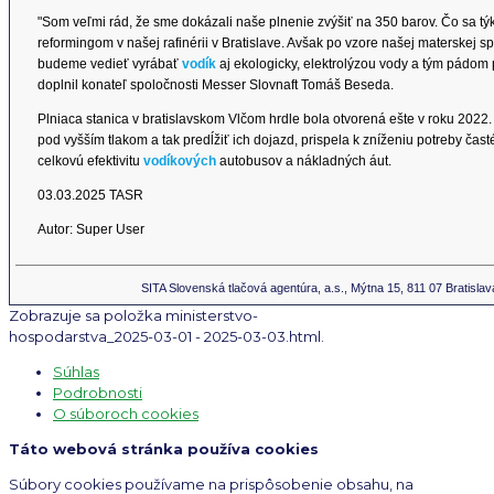
"Som veľmi rád, že sme dokázali naše plnenie zvýšiť na 350 barov. Čo sa t
reformingom v našej rafinérii v Bratislave. Avšak po vzore našej materskej 
budeme vedieť vyrábať
vodík
aj ekologicky, elektrolýzou vody a tým pádom 
doplnil konateľ spoločnosti Messer Slovnaft Tomáš Beseda.
Plniaca stanica v bratislavskom Vlčom hrdle bola otvorená ešte v roku 2022
pod vyšším tlakom a tak predĺžiť ich dojazd, prispela k zníženiu potreby čas
celkovú efektivitu
vodíkových
autobusov a nákladných áut.
03.03.2025 TASR
Autor: Super User
SITA Slovenská tlačová agentúra, a.s., Mýtna 15, 811 07 Bratislav
Zobrazuje sa položka ministerstvo-
hospodarstva_2025-03-01 - 2025-03-03.html.
Súhlas
Podrobnosti
O súboroch cookies
Táto webová stránka používa cookies
Súbory cookies používame na prispôsobenie obsahu, na