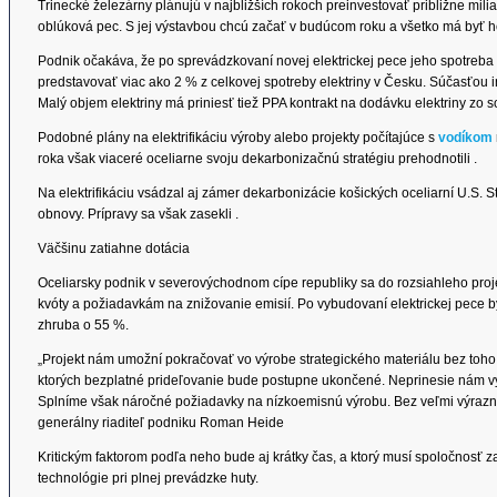
Ťrinecké železárny plánujú v najbližších rokoch preinvestovať približne milia
oblúková pec. S jej výstavbou chcú začať v budúcom roku a všetko má byť 
Podnik očakáva, že po sprevádzkovaní novej elektrickej pece jeho spotreba 
predstavovať viac ako 2 % z celkovej spotreby elektriny v Česku. Súčasťou i
Malý objem elektriny má priniesť tiež PPA kontrakt na dodávku elektriny zo 
Podobné plány na elektrifikáciu výroby alebo projekty počítajúce s
vodíkom
roka však viaceré oceliarne svoju dekarbonizačnú stratégiu prehodnotili .
Na elektrifikáciu vsádzal aj zámer dekarbonizácie košických oceliarní U.S. 
obnovy. Prípravy sa však zasekli .
Väčšinu zatiahne dotácia
Oceliarsky podnik v severovýchodnom cípe republiky sa do rozsiahleho pro
kvóty a požiadavkám na znižovanie emisií. Po vybudovaní elektrickej pece by 
zhruba o 55 %.
„Projekt nám umožní pokračovať vo výrobe strategického materiálu bez toho
ktorých bezplatné prideľovanie bude postupne ukončené. Neprinesie nám v
Splníme však náročné požiadavky na nízkoemisnú výrobu. Bez veľmi výraznej
generálny riaditeľ podniku Roman Heide
Kritickým faktorom podľa neho bude aj krátky čas, a ktorý musí spoločnosť
technológie pri plnej prevádzke huty.