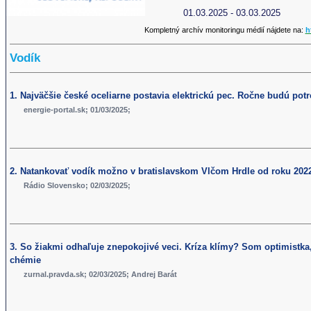
01.03.2025 - 03.03.2025
Kompletný archív monitoringu médií nájdete na:
h
Vodík
1. Najväčšie české oceliarne postavia elektrickú pec. Ročne budú pot
energie-portal.sk; 01/03/2025;
2. Natankovať vodík možno v bratislavskom Vlčom Hrdle od roku 202
Rádio Slovensko; 02/03/2025;
3. So žiakmi odhaľuje znepokojivé veci. Kríza klímy? Som optimistka,
chémie
zurnal.pravda.sk; 02/03/2025; Andrej Barát