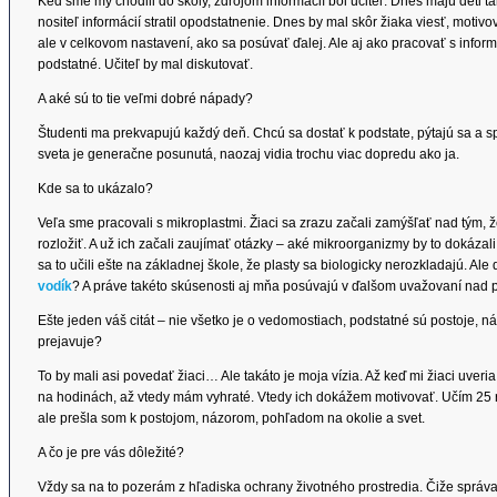
Keď sme my chodili do školy, zdrojom informácií bol učiteľ. Dnes majú deti 
nositeľ informácií stratil opodstatnenie. Dnes by mal skôr žiaka viesť, motiv
ale v celkovom nastavení, ako sa posúvať ďalej. Ale aj ako pracovať s inform
podstatné. Učiteľ by mal diskutovať.
A aké sú to tie veľmi dobré nápady?
Študenti ma prekvapujú každý deň. Chcú sa dostať k podstate, pýtajú sa a sp
sveta je generačne posunutá, naozaj vidia trochu viac dopredu ako ja.
Kde sa to ukázalo?
Veľa sme pracovali s mikroplastmi. Žiaci sa zrazu začali zamýšľať nad tým, ž
rozložiť. A už ich začali zaujímať otázky – aké mikroorganizmy by to dokáza
sa to učili ešte na základnej škole, že plasty sa biologicky nerozkladajú. Ale 
vodík
? A práve takéto skúsenosti aj mňa posúvajú v ďalšom uvažovaní nad
Ešte jeden váš citát – nie všetko je o vedomostiach, podstatné sú postoje, náz
prejavuje?
To by mali asi povedať žiaci… Ale takáto je moja vízia. Až keď mi žiaci uveri
na hodinách, až vtedy mám vyhraté. Vtedy ich dokážem motivovať. Učím 25 r
ale prešla som k postojom, názorom, pohľadom na okolie a svet.
A čo je pre vás dôležité?
Vždy sa na to pozerám z hľadiska ochrany životného prostredia. Čiže správať