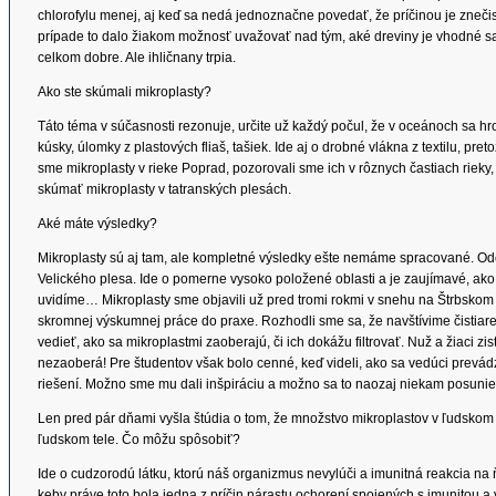
chlorofylu menej, aj keď sa nedá jednoznačne povedať, že príčinou je zneči
prípade to dalo žiakom možnosť uvažovať nad tým, aké dreviny je vhodné sad
celkom dobre. Ale ihličnany trpia.
Ako ste skúmali mikroplasty?
Táto téma v súčasnosti rezonuje, určite už každý počul, že v oceánoch sa h
kúsky, úlomky z plastových fliaš, tašiek. Ide aj o drobné vlákna z textilu, pr
sme mikroplasty v rieke Poprad, pozorovali sme ich v rôznych častiach rieky
skúmať mikroplasty v tatranských plesách.
Aké máte výsledky?
Mikroplasty sú aj tam, ale kompletné výsledky ešte nemáme spracované. O
Velického plesa. Ide o pomerne vysoko položené oblasti a je zaujímavé, ako s
uvidíme… Mikroplasty sme objavili už pred tromi rokmi v snehu na Štrbskom
skromnej výskumnej práce do praxe. Rozhodli sme sa, že navštívime čistia
vedieť, ako sa mikroplastmi zaoberajú, či ich dokážu filtrovať. Nuž a žiaci zis
nezaoberá! Pre študentov však bolo cenné, keď videli, ako sa vedúci prevád
riešení. Možno sme mu dali inšpiráciu a možno sa to naozaj niekam posunie
Len pred pár dňami vyšla štúdia o tom, že množstvo mikroplastov v ľudskom 
ľudskom tele. Čo môžu spôsobiť?
Ide o cudzorodú látku, ktorú náš organizmus nevylúči a imunitná reakcia 
keby práve toto bola jedna z príčin nárastu ochorení spojených s imunitou a v