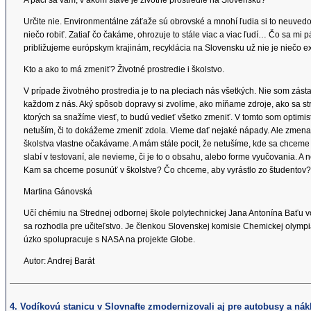
A páči sa vám, v akom stave je životné prostredie na Slovensku?
Určite nie. Environmentálne záťaže sú obrovské a mnohí ľudia si to neuvedo
niečo robiť. Zatiaľ čo čakáme, ohrozuje to stále viac a viac ľudí… Čo sa mi p
približujeme európskym krajinám, recyklácia na Slovensku už nie je niečo ex
Kto a ako to má zmeniť? Životné prostredie i školstvo.
V prípade životného prostredia je to na pleciach nás všetkých. Nie som zásta
každom z nás. Aký spôsob dopravy si zvolíme, ako míňame zdroje, ako sa str
ktorých sa snažíme viesť, to budú vedieť všetko zmeniť. V tomto som optimis
netuším, či to dokážeme zmeniť zdola. Vieme dať nejaké nápady. Ale zmena v
školstva vlastne očakávame. A mám stále pocit, že netušíme, kde sa chceme 
slabí v testovaní, ale nevieme, či je to o obsahu, alebo forme vyučovania. A n
Kam sa chceme posunúť v školstve? Čo chceme, aby vyrástlo zo študento
Martina Gánovská
Učí chémiu na Strednej odbornej škole polytechnickej Jana Antonína Baťu vo
sa rozhodla pre učiteľstvo. Je členkou Slovenskej komisie Chemickej olym
úzko spolupracuje s NASA na projekte Globe.
Autor: Andrej Barát
4. Vodíkovú stanicu v Slovnafte zmodernizovali aj pre autobusy a nák