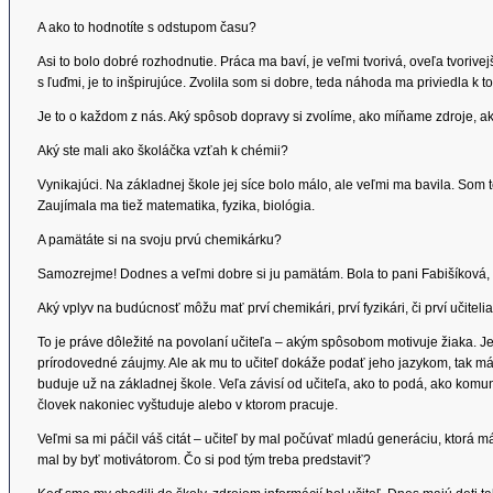
A ako to hodnotíte s odstupom času?
Asi to bolo dobré rozhodnutie. Práca ma baví, je veľmi tvorivá, oveľa tvorive
s ľuďmi, je to inšpirujúce. Zvolila som si dobre, teda náhoda ma priviedla k t
Je to o každom z nás. Aký spôsob dopravy si zvolíme, ako míňame zdroje, a
Aký ste mali ako školáčka vzťah k chémii?
Vynikajúci. Na základnej škole jej síce bolo málo, ale veľmi ma bavila. Som
Zaujímala ma tiež matematika, fyzika, biológia.
A pamätáte si na svoju prvú chemikárku?
Samozrejme! Dodnes a veľmi dobre si ju pamätám. Bola to pani Fabišíková, o
Aký vplyv na budúcnosť môžu mať prví chemikári, prví fyzikári, či prví učiteli
To je práve dôležité na povolaní učiteľa – akým spôsobom motivuje žiaka. 
prírodovedné záujmy. Ale ak mu to učiteľ dokáže podať jeho jazykom, tak m
buduje už na základnej škole. Veľa závisí od učiteľa, ako to podá, ako komun
človek nakoniec vyštuduje alebo v ktorom pracuje.
Veľmi sa mi páčil váš citát – učiteľ by mal počúvať mladú generáciu, ktorá 
mal by byť motivátorom. Čo si pod tým treba predstaviť?