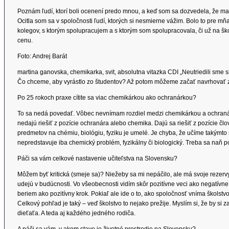
Poznám ľudí, ktorí boli ocenení predo mnou, a keď som sa dozvedela, že ma 
Ocitla som sa v spoločnosti ľudí, ktorých si nesmierne vážim. Bolo to pre mň
kolegov, s ktorým spolupracujem a s ktorým som spolupracovala, či už na šk
cenu.
Foto: Andrej Barát
martina ganovska, chemikarka, svit, absolutna vitazka CDI „Neutriedili sme
Čo chceme, aby vyrástlo zo študentov? Až potom môžeme začať navrhovať 
Po 25 rokoch praxe cítite sa viac chemikárkou ako ochranárkou?
To sa nedá povedať. Vôbec nevnímam rozdiel medzi chemikárkou a ochranárk
nedajú riešiť z pozície ochranára alebo chemika. Dajú sa riešiť z pozície člo
predmetov na chémiu, biológiu, fyziku je umelé. Je chyba, že učíme takýmto 
nepredstavuje iba chemický problém, fyzikálny či biologický. Treba sa naň p
Páči sa vám celkové nastavenie učiteľstva na Slovensku?
Môžem byť kritická (smeje sa)? Niežeby sa mi nepáčilo, ale má svoje rezervy
udejú v budúcnosti. Vo všeobecnosti vidím skôr pozitívne veci ako negatívne.
beriem ako pozitívny krok. Pokiaľ ale ide o to, ako spoločnosť vníma školstvo
Celkový pohľad je taký – veď školstvo to nejako prežije. Myslím si, že by si
dieťaťa. A teda aj každého jedného rodiča.