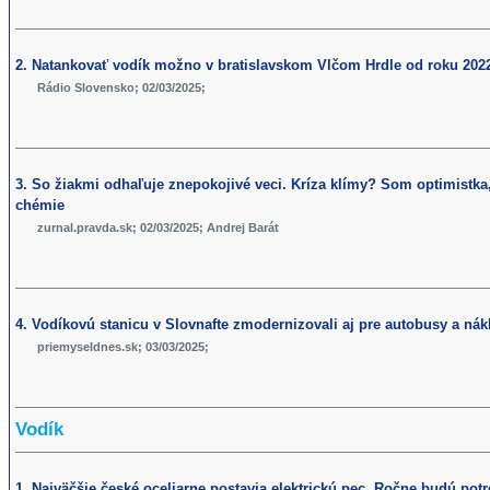
2. Natankovať vodík možno v bratislavskom Vlčom Hrdle od roku 202
Rádio Slovensko; 02/03/2025;
3. So žiakmi odhaľuje znepokojivé veci. Kríza klímy? Som optimistka,
chémie
zurnal.pravda.sk; 02/03/2025; Andrej Barát
4. Vodíkovú stanicu v Slovnafte zmodernizovali aj pre autobusy a nák
priemyseldnes.sk; 03/03/2025;
Vodík
1. Najväčšie české oceliarne postavia elektrickú pec. Ročne budú pot