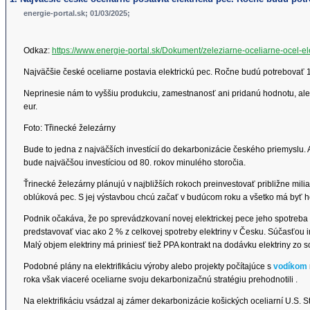
energie-portal.sk; 01/03/2025;
Odkaz:
https://www.energie-portal.sk/Dokument/zeleziarne-oceliarne-ocel-el
Najväčšie české oceliarne postavia elektrickú pec. Ročne budú potrebovať 1
Neprinesie nám to vyššiu produkciu, zamestnanosť ani pridanú hodnotu, ale 
eur.
Foto: Třinecké železárny
Bude to jedna z najväčších investícií do dekarbonizácie českého priemyslu. A
bude najväčšou investíciou od 80. rokov minulého storočia.
Ťrinecké železárny plánujú v najbližších rokoch preinvestovať približne milia
oblúková pec. S jej výstavbou chcú začať v budúcom roku a všetko má byť 
Podnik očakáva, že po sprevádzkovaní novej elektrickej pece jeho spotreba 
predstavovať viac ako 2 % z celkovej spotreby elektriny v Česku. Súčasťou i
Malý objem elektriny má priniesť tiež PPA kontrakt na dodávku elektriny zo 
Podobné plány na elektrifikáciu výroby alebo projekty počítajúce s
vodíkom
roka však viaceré oceliarne svoju dekarbonizačnú stratégiu prehodnotili .
Na elektrifikáciu vsádzal aj zámer dekarbonizácie košických oceliarní U.S. 