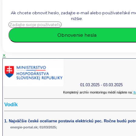
Ak chcete obnoviť heslo, zadajte e-mail alebo používateľské 
nižšie.
✕
01.03.2025 - 03.03.2025
Kompletný archív monitoringu médií nájdete na:
h
Vodík
1. Najväčšie české oceliarne postavia elektrickú pec. Ročne budú pot
energie-portal.sk; 01/03/2025;