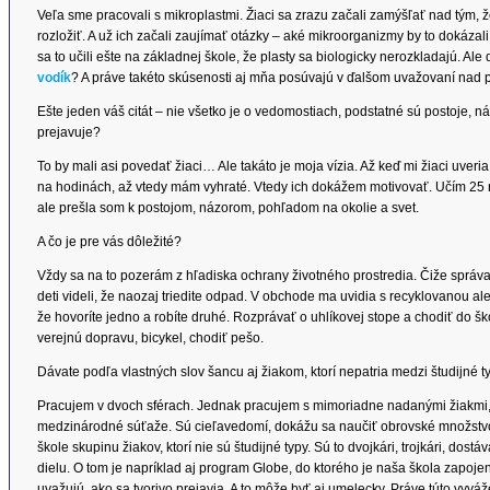
Veľa sme pracovali s mikroplastmi. Žiaci sa zrazu začali zamýšľať nad tým, ž
rozložiť. A už ich začali zaujímať otázky – aké mikroorganizmy by to dokáza
sa to učili ešte na základnej škole, že plasty sa biologicky nerozkladajú. Ale 
vodík
? A práve takéto skúsenosti aj mňa posúvajú v ďalšom uvažovaní nad
Ešte jeden váš citát – nie všetko je o vedomostiach, podstatné sú postoje, náz
prejavuje?
To by mali asi povedať žiaci… Ale takáto je moja vízia. Až keď mi žiaci uveri
na hodinách, až vtedy mám vyhraté. Vtedy ich dokážem motivovať. Učím 25 r
ale prešla som k postojom, názorom, pohľadom na okolie a svet.
A čo je pre vás dôležité?
Vždy sa na to pozerám z hľadiska ochrany životného prostredia. Čiže správať
deti videli, že naozaj triedite odpad. V obchode ma uvidia s recyklovanou a
že hovoríte jedno a robíte druhé. Rozprávať o uhlíkovej stope a chodiť do šk
verejnú dopravu, bicykel, chodiť pešo.
Dávate podľa vlastných slov šancu aj žiakom, ktorí nepatria medzi študijné t
Pracujem v dvoch sférach. Jednak pracujem s mimoriadne nadanými žiakmi, 
medzinárodné súťaže. Sú cieľavedomí, dokážu sa naučiť obrovské množstvo
škole skupinu žiakov, ktorí nie sú študijné typy. Sú to dvojkári, trojkári, dost
dielu. O tom je napríklad aj program Globe, do ktorého je naša škola zapojená.
uvažujú, ako sa tvorivo prejavia. A to môže byť aj umelecky. Práve túto vyv