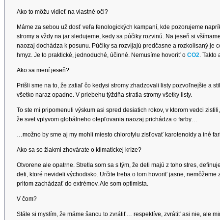
Ako to môžu vidieť na vlastné oči?
Máme za sebou už dosť veľa fenologických kampaní, kde pozorujeme napríkla
stromy a vždy na jar sledujeme, kedy sa púčiky rozvinú. Na jeseň si všímame, 
naozaj dochádza k posunu. Púčiky sa rozvíjajú predčasne a rozkolísaný je cel
hmyz. Je to praktické, jednoduché, účinné. Nemusíme hovoriť o
CO2
. Takto
Ako sa mení jeseň?
Prišli sme na to, že zatiaľ čo kedysi stromy zhadzovali listy pozvoľnejšie a sti
všetko naraz opadne. V priebehu týždňa stratia stromy všetky listy.
To ste mi pripomenuli výskum asi spred desiatich rokov, v ktorom vedci zisti
že svet vplyvom globálneho otepľovania naozaj prichádza o farby…
…možno by sme aj my mohli miesto chlorofylu zisťovať karotenoidy a iné farb
Ako sa so žiakmi zhovárate o klimatickej kríze?
Otvorene ale opatrne. Stretla som sa s tým, že deti majú z toho stres, defi
deti, ktoré nevideli východisko. Určite treba o tom hovoriť jasne, nemôžeme 
pritom zachádzať do extrémov. Ale som optimista.
V čom?
Stále si myslím, že máme šancu to zvrátiť… respektíve, zvrátiť asi nie, al