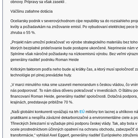
obnovy. Prípravy sa však zasekli .
Väčšinu zatiahne dotácia
Oceliarsky podnik v severovýchodnom cípe republiky sa do rozsiahleho pro
kvóty a požiadavkám na znižovanie emisií. Po vybudovaní elektrickej pece by 
zhruba o 55 %.
„Projekt nám umožní pokračovať vo výrobe strategického materiálu bez toho
ktorých bezplatné prideľovanie bude postupne ukončené. Neprinesie nám v
Splníme však náročné požiadavky na nízkoemisnú výrobu. Bez veľmi výraznej
generálny riaditeľ podniku Roman Heide
Kritickým faktorom podľa neho bude aj krátky čas, a ktorý musí spoločnosť
technológie pri plnej prevádzke huty.
„V marci minulého roka sme uzavreli memorandum s českou vládou, čo vním
nás podporovať. To nám dáva dôveru pokračovať v investíciách. O štátnu po
financovaní Roman Heide, generálny riaditeľ spoločnosti. Dotačná podpora,
krajinách, predstavuje približne 70 %.
„Naši globálni konkurenti vyvážajú na trh
EÚ
milióny ton lacnej a uhlíkovo n
praktikami a nespĺňa záväzné dekarbonizačné a environmentálne ciele a pr
Třineckých železiarní si vyžaduje plnú podporu českej vlády. Tak, aby bola 
ocele prostredníctvom účinných opatrení na ochranu obchodu, zabezpečiť d
transformácie,“ vyhlásil Axel Eggert, generálny riaditeľ Európskeho združe