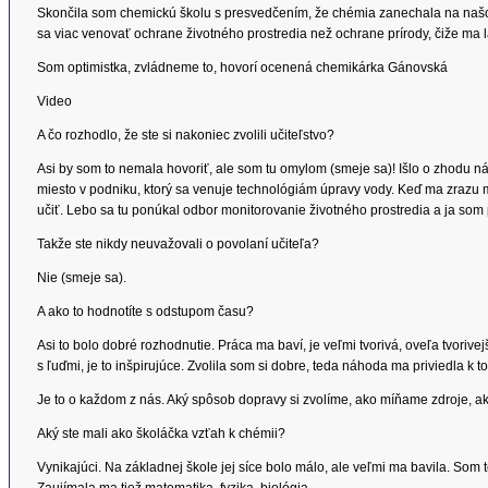
Skončila som chemickú školu s presvedčením, že chémia zanechala na naš
sa viac venovať ochrane životného prostredia než ochrane prírody, čiže ma l
Som optimistka, zvládneme to, hovorí ocenená chemikárka Gánovská
Video
A čo rozhodlo, že ste si nakoniec zvolili učiteľstvo?
Asi by som to nemala hovoriť, ale som tu omylom (smeje sa)! Išlo o zhodu 
miesto v podniku, ktorý sa venuje technológiám úpravy vody. Keď ma zrazu môj
učiť. Lebo sa tu ponúkal odbor monitorovanie životného prostredia a ja som 
Takže ste nikdy neuvažovali o povolaní učiteľa?
Nie (smeje sa).
A ako to hodnotíte s odstupom času?
Asi to bolo dobré rozhodnutie. Práca ma baví, je veľmi tvorivá, oveľa tvorive
s ľuďmi, je to inšpirujúce. Zvolila som si dobre, teda náhoda ma priviedla k t
Je to o každom z nás. Aký spôsob dopravy si zvolíme, ako míňame zdroje, a
Aký ste mali ako školáčka vzťah k chémii?
Vynikajúci. Na základnej škole jej síce bolo málo, ale veľmi ma bavila. Som