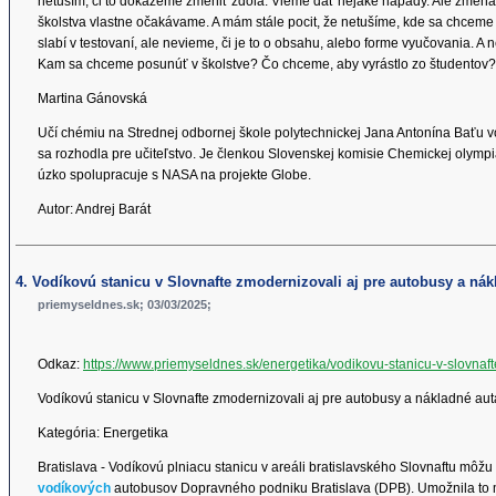
netuším, či to dokážeme zmeniť zdola. Vieme dať nejaké nápady. Ale zmena v
školstva vlastne očakávame. A mám stále pocit, že netušíme, kde sa chceme 
slabí v testovaní, ale nevieme, či je to o obsahu, alebo forme vyučovania. A n
Kam sa chceme posunúť v školstve? Čo chceme, aby vyrástlo zo študento
Martina Gánovská
Učí chémiu na Strednej odbornej škole polytechnickej Jana Antonína Baťu vo
sa rozhodla pre učiteľstvo. Je členkou Slovenskej komisie Chemickej olym
úzko spolupracuje s NASA na projekte Globe.
Autor: Andrej Barát
4. Vodíkovú stanicu v Slovnafte zmodernizovali aj pre autobusy a nák
priemyseldnes.sk; 03/03/2025;
Odkaz:
https://www.priemyseldnes.sk/energetika/vodikovu-stanicu-v-slovna
Vodíkovú stanicu v Slovnafte zmodernizovali aj pre autobusy a nákladné aut
Kategória: Energetika
Bratislava - Vodíkovú plniacu stanicu v areáli bratislavského Slovnaftu môžu
vodíkových
autobusov Dopravného podniku Bratislava (DPB). Umožnila to mo