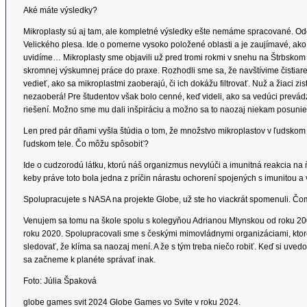
Aké máte výsledky?
Mikroplasty sú aj tam, ale kompletné výsledky ešte nemáme spracované. O
Velického plesa. Ide o pomerne vysoko položené oblasti a je zaujímavé, ako s
uvidíme… Mikroplasty sme objavili už pred tromi rokmi v snehu na Štrbskom
skromnej výskumnej práce do praxe. Rozhodli sme sa, že navštívime čistia
vedieť, ako sa mikroplastmi zaoberajú, či ich dokážu filtrovať. Nuž a žiaci zis
nezaoberá! Pre študentov však bolo cenné, keď videli, ako sa vedúci prevád
riešení. Možno sme mu dali inšpiráciu a možno sa to naozaj niekam posunie
Len pred pár dňami vyšla štúdia o tom, že množstvo mikroplastov v ľudskom 
ľudskom tele. Čo môžu spôsobiť?
Ide o cudzorodú látku, ktorú náš organizmus nevylúči a imunitná reakcia 
keby práve toto bola jedna z príčin nárastu ochorení spojených s imunitou a v
Spolupracujete s NASA na projekte Globe, už ste ho viackrát spomenuli. Č
Venujem sa tomu na škole spolu s kolegyňou Adrianou Mlynskou od roku 200
roku 2020. Spolupracovali sme s českými mimovládnymi organizáciami, ktor
sledovať, že klíma sa naozaj mení. A že s tým treba niečo robiť. Keď si uvedo
sa začneme k planéte správať inak.
Foto: Júlia Špaková
globe games svit 2024 Globe Games vo Svite v roku 2024.