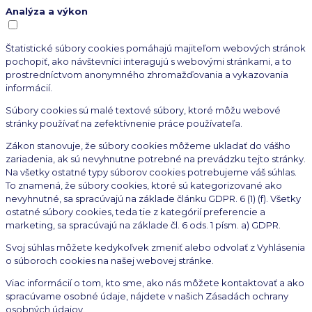
Analýza a výkon
Štatistické súbory cookies pomáhajú majiteľom webových stránok
pochopiť, ako návštevníci interagujú s webovými stránkami, a to
prostredníctvom anonymného zhromažďovania a vykazovania
informácií.
Súbory cookies sú malé textové súbory, ktoré môžu webové
stránky používať na zefektívnenie práce používateľa.
Zákon stanovuje, že súbory cookies môžeme ukladať do vášho
zariadenia, ak sú nevyhnutne potrebné na prevádzku tejto stránky.
Na všetky ostatné typy súborov cookies potrebujeme váš súhlas.
To znamená, že súbory cookies, ktoré sú kategorizované ako
nevyhnutné, sa spracúvajú na základe článku GDPR. 6 (1) (f). Všetky
ostatné súbory cookies, teda tie z kategórií preferencie a
marketing, sa spracúvajú na základe čl. 6 ods. 1 písm. a) GDPR.
Svoj súhlas môžete kedykoľvek zmeniť alebo odvolať z Vyhlásenia
o súboroch cookies na našej webovej stránke.
Viac informácií o tom, kto sme, ako nás môžete kontaktovať a ako
spracúvame osobné údaje, nájdete v našich Zásadách ochrany
osobných údajov.