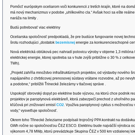
Pomôcť európskym oceliarom voči konkurencii z tretích krajín, ktoré na do
má nový mechanizmus v podobe „uhlíkového cla.“ Avšak hoci sa ešte reálne 
naráža na limity .
Budú potrebovať viac elektriny
Oceliarska spoločnosť predpokladá, že pre budúce fungovanie novej techn
šrotu rozhodujúci „dostatok
bezemisnej
energie za konkurencieschopné cen
Nová elektrická oblúková pec nahradí polovicu výroby v objeme 1,3 milióna 
elektrickej energie, ktorej spotreba sa v hute zvýši približne o 30 % z celko
TWh).
„Projekt zahŕňa množstvo infraštruktúrnych projektov, od výstavby nového š
napájaného z chrbticovej prenosovej sústavy vrátane rozvodne, až po nevyh
a podobne,“ priblížili Ťrinecké železárny v tlačovej správe .
Uspokojiť obrovský dopyt po elektrine bude výzvou, na ktorú chce podnik re
projektov je paroplynová elektráreň, ktorá zabezpečí prechod z uhoľného pali
kľúčová pri znižovaní emisií
CO2
. Využíva paroplynový cyklus s možnosťou 
vody,“ vysvetľuje spoločnosť.
Okrem toho Třinecké železiarne podpísali trojročný PPA kontrakt na dodávk
GWh ročne so spoločnosťou ČEZ ESCO. Elektrinu bude najväčší výrobca ocel
výkonom 4,78 MWp, ktorú prevádzkuje Skupina ČEZ v 500 km vzdialenej lokal