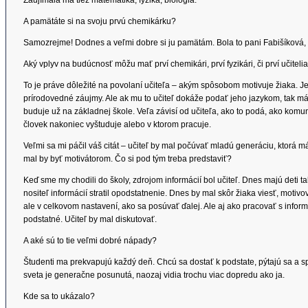
Zaujímala ma tiež matematika, fyzika, biológia.
A pamätáte si na svoju prvú chemikárku?
Samozrejme! Dodnes a veľmi dobre si ju pamätám. Bola to pani Fabišíková, o
Aký vplyv na budúcnosť môžu mať prví chemikári, prví fyzikári, či prví učiteli
To je práve dôležité na povolaní učiteľa – akým spôsobom motivuje žiaka. 
prírodovedné záujmy. Ale ak mu to učiteľ dokáže podať jeho jazykom, tak m
buduje už na základnej škole. Veľa závisí od učiteľa, ako to podá, ako komun
človek nakoniec vyštuduje alebo v ktorom pracuje.
Veľmi sa mi páčil váš citát – učiteľ by mal počúvať mladú generáciu, ktorá 
mal by byť motivátorom. Čo si pod tým treba predstaviť?
Keď sme my chodili do školy, zdrojom informácií bol učiteľ. Dnes majú deti 
nositeľ informácií stratil opodstatnenie. Dnes by mal skôr žiaka viesť, motiv
ale v celkovom nastavení, ako sa posúvať ďalej. Ale aj ako pracovať s inform
podstatné. Učiteľ by mal diskutovať.
A aké sú to tie veľmi dobré nápady?
Študenti ma prekvapujú každý deň. Chcú sa dostať k podstate, pýtajú sa a sp
sveta je generačne posunutá, naozaj vidia trochu viac dopredu ako ja.
Kde sa to ukázalo?