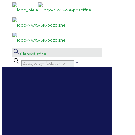
Členská zóna
✕