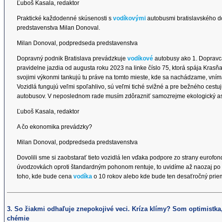
Ľuboš Kasala, redaktor
Praktické každodenné skúsenosti s
vodíkovými
autobusmi bratislavského 
predstavenstva Milan Donoval.
Milan Donoval, podpredseda predstavenstva
Dopravný podnik Bratislava prevádzkuje
vodíkové
autobusy ako 1. Dopravca 
pravidelne jazdia od augusta roku 2023 na linke číslo 75, ktorá spája Kras
svojimi výkonmi tankujú tu práve na tomto mieste, kde sa nachádzame, vníma
Vozidlá fungujú veľmi spoľahlivo, sú veľmi tiché svižné a pre bežného cestu
autobusov. V neposlednom rade musím zdôrazniť samozrejme ekologický asp
Ľuboš Kasala, redaktor
A čo ekonomika prevádzky?
Milan Donoval, podpredseda predstavenstva
Dovolili sme si zaobstarať tieto vozidlá len vďaka podpore zo strany eurof
úvodzovkách oproti štandardným pohonom rentuje, to uvidíme až naozaj po 
toho, kde bude cena
vodíka
o 10 rokov alebo kde bude ten desaťročný prie
3. So žiakmi odhaľuje znepokojivé veci. Kríza klímy? Som optimistka,
chémie