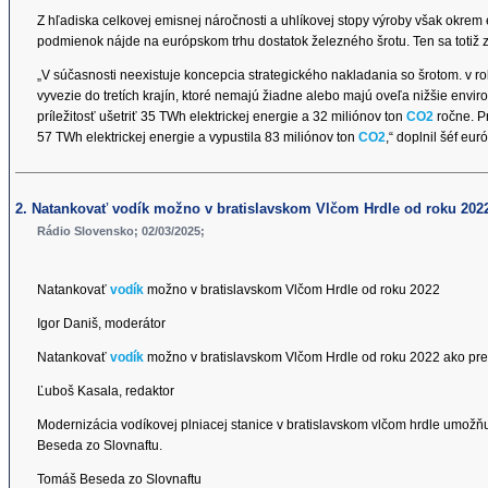
Z hľadiska celkovej emisnej náročnosti a uhlíkovej stopy výroby však okrem e
podmienok nájde na európskom trhu dostatok železného šrotu. Ten sa totiž 
„V súčasnosti neexistuje koncepcia strategického nakladania so šrotom. v r
vyvezie do tretích krajín, ktoré nemajú žiadne alebo majú oveľa nižšie en
príležitosť ušetriť 35 TWh elektrickej energie a 32 miliónov ton
CO2
ročne. P
57 TWh elektrickej energie a vypustila 83 miliónov ton
CO2
,“ doplnil šéf eu
2. Natankovať vodík možno v bratislavskom Vlčom Hrdle od roku 202
Rádio Slovensko; 02/03/2025;
Natankovať
vodík
možno v bratislavskom Vlčom Hrdle od roku 2022
Igor Daniš, moderátor
Natankovať
vodík
možno v bratislavskom Vlčom Hrdle od roku 2022 ako pre
Ľuboš Kasala, redaktor
Modernizácia vodíkovej plniacej stanice v bratislavskom vlčom hrdle umožň
Beseda zo Slovnaftu.
Tomáš Beseda zo Slovnaftu