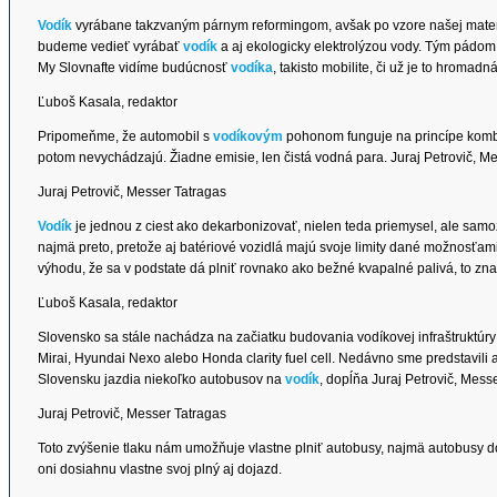
Vodík
vyrábane takzvaným párnym reformingom, avšak po vzore našej mater
budeme vedieť vyrábať
vodík
a aj ekologicky elektrolýzou vody. Tým pádom 
My Slovnafte vidíme budúcnosť
vodíka
, takisto mobilite, či už je to hroma
Ľuboš Kasala, redaktor
Pripomeňme, že automobil s
vodíkovým
pohonom funguje na princípe kombi
potom nevychádzajú. Žiadne emisie, len čistá vodná para. Juraj Petrovič, Me
Juraj Petrovič, Messer Tatragas
Vodík
je jednou z ciest ako dekarbonizovať, nielen teda priemysel, ale samo
najmä preto, pretože aj batériové vozidlá majú svoje limity dané možnosťami
výhodu, že sa v podstate dá plniť rovnako ako bežné kvapalné palivá, to zn
Ľuboš Kasala, redaktor
Slovensko sa stále nachádza na začiatku budovania vodíkovej infraštruktúry
Mirai, Hyundai Nexo alebo Honda clarity fuel cell. Nedávno sme predstavili a
Slovensku jazdia niekoľko autobusov na
vodík
, dopĺňa Juraj Petrovič, Mess
Juraj Petrovič, Messer Tatragas
Toto zvýšenie tlaku nám umožňuje vlastne plniť autobusy, najmä autobusy d
oni dosiahnu vlastne svoj plný aj dojazd.