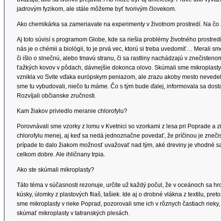
jadrovým fyzikom, ale stále môžeme byť tvorivým človekom.
Ako chemikárka sa zameriavate na experimenty v životnom prostredí. Na čo z
Aj toto súvisí s programom Globe, kde sa riešia problémy životného prostre
nás je o chémii a biológii, to je prvá vec, ktorú si treba uvedomiť… Merali s
či išlo o slnečnú, alebo tmavú stranu, či sa rastliny nachádzajú v znečisten
ťažkých kovov v pôdach, dávnejšie dokonca olovo. Skúmali sme mikroplasty.
vznikla vo Svite vďaka európskym peniazom, ale zrazu akoby mesto nevedelo, 
sme tu vybudovali, niečo tu máme. Čo s tým bude ďalej, informovala sa dost
Rozvíjali občianske zručnosti.
Kam žiakov priviedlo meranie chlorofylu?
Porovnávali sme vzorky z lomu v Kvetnici so vzorkami z lesa pri Poprade a zis
chlorofylu menej, aj keď sa nedá jednoznačne povedať, že príčinou je zneči
prípade to dalo žiakom možnosť uvažovať nad tým, aké dreviny je vhodné sad
celkom dobre. Ale ihličnany trpia.
Ako ste skúmali mikroplasty?
Táto téma v súčasnosti rezonuje, určite už každý počul, že v oceánoch sa h
kúsky, úlomky z plastových fliaš, tašiek. Ide aj o drobné vlákna z textilu, pr
sme mikroplasty v rieke Poprad, pozorovali sme ich v rôznych častiach rieky
skúmať mikroplasty v tatranských plesách.