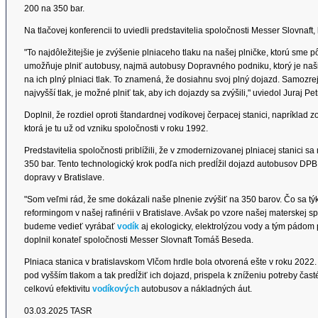
200 na 350 bar.
Na tlačovej konferencii to uviedli predstavitelia spoločnosti Messer Slovnaf
"To najdôležitejšie je zvýšenie plniaceho tlaku na našej plničke, ktorú sme p
umožňuje plniť autobusy, najmä autobusy Dopravného podniku, ktorý je n
na ich plný plniaci tlak. To znamená, že dosiahnu svoj plný dojazd. Samozre
najvyšší tlak, je možné plniť tak, aby ich dojazdy sa zvýšili," uviedol Juraj P
Doplnil, že rozdiel oproti štandardnej vodíkovej čerpacej stanici, napríklad zo 
ktorá je tu už od vzniku spoločnosti v roku 1992.
Predstavitelia spoločnosti priblížili, že v zmodernizovanej plniacej stanici sa
350 bar. Tento technologický krok podľa nich predĺžil dojazd autobusov DPB 
dopravy v Bratislave.
"Som veľmi rád, že sme dokázali naše plnenie zvýšiť na 350 barov. Čo sa t
reformingom v našej rafinérii v Bratislave. Avšak po vzore našej materskej 
budeme vedieť vyrábať
vodík
aj ekologicky, elektrolýzou vody a tým pádom 
doplnil konateľ spoločnosti Messer Slovnaft Tomáš Beseda.
Plniaca stanica v bratislavskom Vlčom hrdle bola otvorená ešte v roku 2022
pod vyšším tlakom a tak predĺžiť ich dojazd, prispela k zníženiu potreby čas
celkovú efektivitu
vodíkových
autobusov a nákladných áut.
03.03.2025 TASR