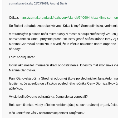
zurnal.pravda.sk; 02/03/2025; Andrej Barát
Odkaz:
https://zurnal.pravda.sk/rozhovory/clanok/740604-kriza-klimy-som-op
So žiakmi odhaľuje znepokojivé veci. Kríza klímy? Som optimistka, verím ml
V tatranských plesách našli mikroplasty, v meste sledujú znečistený vzduch,
odovzdanie sa zime - prirýchle pŕchnutie listov, jeseň stráca krásne farby
Martina Gánovská optimizmus a verí, že to všetko nakoniec dobre dopadne. 
nápady“.
Foto: Andrej Barát
Učiteľ ako nositeľ informácií stratil opodstatnenie. Dnes by mal skôr žiaka v
Martina Gánovská.
Pani Gánovská učí na Strednej odbornej škole polytechnickej Jana Antonína
lepšiemu. Je absolútnou víťazkou posledného ročníka Ceny Dionýza Ilkoviča. 
učiteľkou.
Vy ste boli pôvodne ochranárka, čomu ste sa venovali?
Bola som členkou vtedy ešte len rozbiehajúcej sa ochranárskej organizácie
A čo konkrétne vás v ochranárskej oblasti zaujímalo?