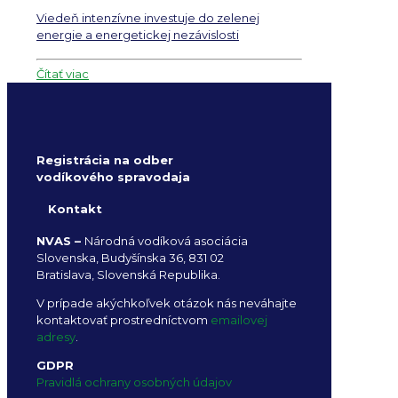
Viedeň intenzívne investuje do zelenej
energie a energetickej nezávislosti
Čítať viac
Registrácia na odber
vodíkového spravodaja
Kontakt
NVAS –
Národná vodíková asociácia
Slovenska, Budyšínska 36, 831 02
Bratislava, Slovenská Republika.
V prípade akýchkoľvek otázok nás neváhajte
kontaktovať prostredníctvom
emailovej
adresy
.
GDPR
Pravidlá ochrany osobných údajov