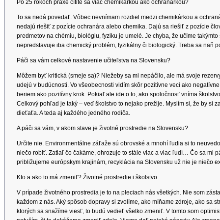
Po 25 rokoch praxe cítite sa viac chemikárkou ako ochranárkou?
To sa nedá povedať. Vôbec nevnímam rozdiel medzi chemikárkou a ochranárk
nedajú riešiť z pozície ochranára alebo chemika. Dajú sa riešiť z pozície člo
predmetov na chémiu, biológiu, fyziku je umelé. Je chyba, že učíme takýmto 
nepredstavuje iba chemický problém, fyzikálny či biologický. Treba sa naň p
Páči sa vám celkové nastavenie učiteľstva na Slovensku?
Môžem byť kritická (smeje sa)? Niežeby sa mi nepáčilo, ale má svoje rezervy
udejú v budúcnosti. Vo všeobecnosti vidím skôr pozitívne veci ako negatívne.
beriem ako pozitívny krok. Pokiaľ ale ide o to, ako spoločnosť vníma školstvo
Celkový pohľad je taký – veď školstvo to nejako prežije. Myslím si, že by si
dieťaťa. A teda aj každého jedného rodiča.
A páči sa vám, v akom stave je životné prostredie na Slovensku?
Určite nie. Environmentálne záťaže sú obrovské a mnohí ľudia si to neuvedo
niečo robiť. Zatiaľ čo čakáme, ohrozuje to stále viac a viac ľudí… Čo sa mi p
približujeme európskym krajinám, recyklácia na Slovensku už nie je niečo ex
Kto a ako to má zmeniť? Životné prostredie i školstvo.
V prípade životného prostredia je to na pleciach nás všetkých. Nie som zásta
každom z nás. Aký spôsob dopravy si zvolíme, ako míňame zdroje, ako sa str
ktorých sa snažíme viesť, to budú vedieť všetko zmeniť. V tomto som optimis