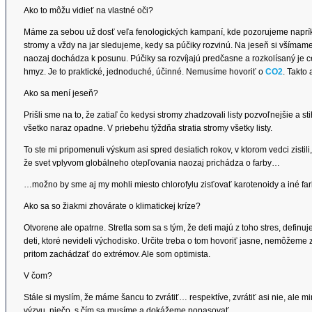
Ako to môžu vidieť na vlastné oči?
Máme za sebou už dosť veľa fenologických kampaní, kde pozorujeme napríkla
stromy a vždy na jar sledujeme, kedy sa púčiky rozvinú. Na jeseň si všímame, 
naozaj dochádza k posunu. Púčiky sa rozvíjajú predčasne a rozkolísaný je cel
hmyz. Je to praktické, jednoduché, účinné. Nemusíme hovoriť o
CO2
. Takto
Ako sa mení jeseň?
Prišli sme na to, že zatiaľ čo kedysi stromy zhadzovali listy pozvoľnejšie a sti
všetko naraz opadne. V priebehu týždňa stratia stromy všetky listy.
To ste mi pripomenuli výskum asi spred desiatich rokov, v ktorom vedci zisti
že svet vplyvom globálneho otepľovania naozaj prichádza o farby…
…možno by sme aj my mohli miesto chlorofylu zisťovať karotenoidy a iné farb
Ako sa so žiakmi zhovárate o klimatickej kríze?
Otvorene ale opatrne. Stretla som sa s tým, že deti majú z toho stres, defi
deti, ktoré nevideli východisko. Určite treba o tom hovoriť jasne, nemôžeme 
pritom zachádzať do extrémov. Ale som optimista.
V čom?
Stále si myslím, že máme šancu to zvrátiť… respektíve, zvrátiť asi nie, al
výzvu, niečo, s čím sa musíme a dokážeme popasovať.