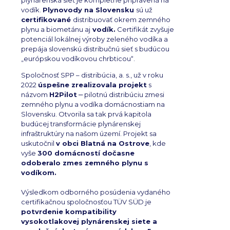
plynárenská sieť je kompletne pripravená na
vodík.
Plynovody na Slovensku
sú už
certifikované
distribuovať okrem zemného
plynu a biometánu aj
vodík.
Certifikát zvyšuje
potenciál lokálnej výroby zeleného vodíka a
prepája slovenskú distribučnú sieť s budúcou
„európskou vodíkovou chrbticou“.
Spoločnosť SPP – distribúcia, a. s., už v roku
2022
úspešne zrealizovala projekt
s
názvom
H2Pilot
‒ pilotnú distribúciu zmesi
zemného plynu a vodíka domácnostiam na
Slovensku. Otvorila sa tak prvá kapitola
budúcej transformácie plynárenskej
infraštruktúry na našom území. Projekt sa
uskutočnil
v obci Blatná na Ostrove
, kde
vyše
300 domácností dočasne
odoberalo zmes zemného plynu s
vodíkom.
Výsledkom odborného posúdenia vydaného
certifikačnou spoločnosťou TÜV SÜD je
potvrdenie kompatibility
vysokotlakovej plynárenskej siete a