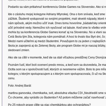
Podarilo sa vám pritiahnuť konferenciu Globe Games na Slovensko. Ako si 
Ide o zásluhu mojej kolegyne Adriany Mlynskej. Ona o tom snívala, keď sme
zážitok. Študenti vystupovali so svojimi projektmi, mali skvelé nápady, ktoré 
nám spôsob, akým možno učiť inak. Dnes tomu hovoríme „bádateľsky orientov
učiť prírodné vedy. Nemožno ich vyučovať od tabule. Keď sme to všetko vníma
mohla by sa konferencia Globe Games konať aj na Slovensku. No a vlani sa to
Celá škola tým žila, kolegovia nám pomáhali. A hoci to trvalo iba štyri dni, čo 
Medzi nami učiteľmi aj medzi študentmi. Považujem to za jeden z najlepších 
škola je zapojená aj do Zelenej školy, ale program Globe mi je naozaj blízky,
sledovaní zmien.
Ako ste sa cítili v momente, keď ste sa stali víťazkou prestížnej Ceny Dionýza
Poznám ľudí, ktorí boli ocenení predo mnou, a keď som sa dozvedela, že ma 
Ocitla som sa v spoločnosti ľudí, ktorých si nesmierne vážim. Bolo to pre mň
kolegov, s ktorým spolupracujem a s ktorým som spolupracovala, či už na šk
cenu.
Foto: Andrej Barát
martina ganovska, chemikarka, svit, absolutna vitazka CDI „Neutriedili sme
Čo chceme, aby vyrástlo zo študentov? Až potom môžeme začať navrhovať 
Po 25 rokoch praxe cítite sa viac chemikárkou ako ochranárkou?