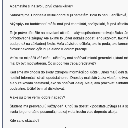
A pamätáte si na svoju prvú chemikárku?
Samozrejme! Dodnes a veľmi dobre si ju pamätám. Bola to pani Fabišíková, o
Aký vplyv na budúcnosť môžu mať prví chemikári, prví fyzikári, či prví učiteli
To je práve dôležité na povolaní učiteľa – akým spôsobom motivuje žiaka. 
prírodovedné záujmy. Ale ak mu to učiteľ dokáže podať jeho jazykom, tak m
buduje už na základnej škole. Veľa závisí od učiteľa, ako to podá, ako komun
človek nakoniec vyštuduje alebo v ktorom pracuje.
Veľmi sa mi páčil váš citát – učiteľ by mal počúvať mladú generáciu, ktorá 
mal by byť motivátorom. Čo si pod tým treba predstaviť?
Keď sme my chodili do školy, zdrojom informácií bol učiteľ. Dnes majú deti 
nositeľ informácií stratil opodstatnenie. Dnes by mal skôr žiaka viesť, motiv
ale v celkovom nastavení, ako sa posúvať ďalej. Ale aj ako pracovať s inform
podstatné. Učiteľ by mal diskutovať.
A aké sú to tie veľmi dobré nápady?
Študenti ma prekvapujú každý deň. Chcú sa dostať k podstate, pýtajú sa a sp
sveta je generačne posunutá, naozaj vidia trochu viac dopredu ako ja.
Kde sa to ukázalo?