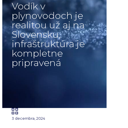
Vodík v
plynovodoch je
realitou už aj na
Slovensku,
infraštruktúra je
kompletne
pripravená
3 decembra, 2024