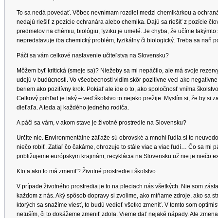
To sa nedá povedať. Vôbec nevnímam rozdiel medzi chemikárkou a ochranárk
nedajú riešiť z pozície ochranára alebo chemika. Dajú sa riešiť z pozície člo
predmetov na chémiu, biológiu, fyziku je umelé. Je chyba, že učíme takýmto 
nepredstavuje iba chemický problém, fyzikálny či biologický. Treba sa naň p
Páči sa vám celkové nastavenie učiteľstva na Slovensku?
Môžem byť kritická (smeje sa)? Niežeby sa mi nepáčilo, ale má svoje rezervy
udejú v budúcnosti. Vo všeobecnosti vidím skôr pozitívne veci ako negatívne.
beriem ako pozitívny krok. Pokiaľ ale ide o to, ako spoločnosť vníma školstvo
Celkový pohľad je taký – veď školstvo to nejako prežije. Myslím si, že by si
dieťaťa. A teda aj každého jedného rodiča.
A páči sa vám, v akom stave je životné prostredie na Slovensku?
Určite nie. Environmentálne záťaže sú obrovské a mnohí ľudia si to neuvedo
niečo robiť. Zatiaľ čo čakáme, ohrozuje to stále viac a viac ľudí… Čo sa mi p
približujeme európskym krajinám, recyklácia na Slovensku už nie je niečo ex
Kto a ako to má zmeniť? Životné prostredie i školstvo.
V prípade životného prostredia je to na pleciach nás všetkých. Nie som zásta
každom z nás. Aký spôsob dopravy si zvolíme, ako míňame zdroje, ako sa str
ktorých sa snažíme viesť, to budú vedieť všetko zmeniť. V tomto som optimis
netuším, či to dokážeme zmeniť zdola. Vieme dať nejaké nápady. Ale zmena v