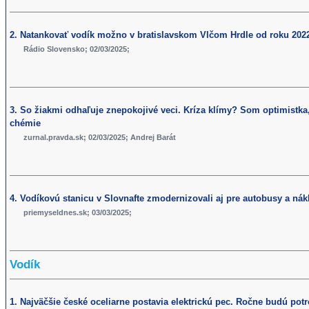
2. Natankovať vodík možno v bratislavskom Vlčom Hrdle od roku 202
Rádio Slovensko; 02/03/2025;
3. So žiakmi odhaľuje znepokojivé veci. Kríza klímy? Som optimistka,
chémie
zurnal.pravda.sk; 02/03/2025; Andrej Barát
4. Vodíkovú stanicu v Slovnafte zmodernizovali aj pre autobusy a nák
priemyseldnes.sk; 03/03/2025;
Vodík
1. Najväčšie české oceliarne postavia elektrickú pec. Ročne budú pot