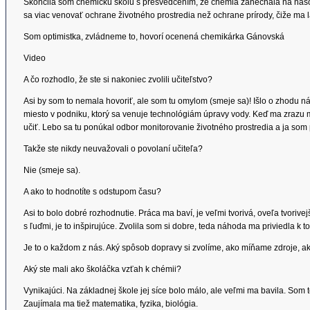
Skončila som chemickú školu s presvedčením, že chémia zanechala na naš
sa viac venovať ochrane životného prostredia než ochrane prírody, čiže ma l
Som optimistka, zvládneme to, hovorí ocenená chemikárka Gánovská
Video
A čo rozhodlo, že ste si nakoniec zvolili učiteľstvo?
Asi by som to nemala hovoriť, ale som tu omylom (smeje sa)! Išlo o zhodu 
miesto v podniku, ktorý sa venuje technológiám úpravy vody. Keď ma zrazu môj
učiť. Lebo sa tu ponúkal odbor monitorovanie životného prostredia a ja som 
Takže ste nikdy neuvažovali o povolaní učiteľa?
Nie (smeje sa).
A ako to hodnotíte s odstupom času?
Asi to bolo dobré rozhodnutie. Práca ma baví, je veľmi tvorivá, oveľa tvorive
s ľuďmi, je to inšpirujúce. Zvolila som si dobre, teda náhoda ma priviedla k t
Je to o každom z nás. Aký spôsob dopravy si zvolíme, ako míňame zdroje, a
Aký ste mali ako školáčka vzťah k chémii?
Vynikajúci. Na základnej škole jej síce bolo málo, ale veľmi ma bavila. Som
Zaujímala ma tiež matematika, fyzika, biológia.