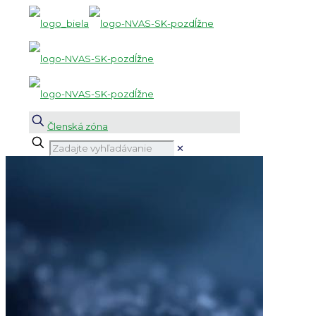
Členská zóna
✕