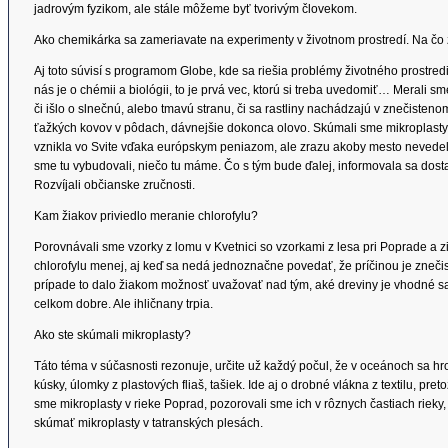
jadrovým fyzikom, ale stále môžeme byť tvorivým človekom.
Ako chemikárka sa zameriavate na experimenty v životnom prostredí. Na čo z
Aj toto súvisí s programom Globe, kde sa riešia problémy životného prostre
nás je o chémii a biológii, to je prvá vec, ktorú si treba uvedomiť… Merali s
či išlo o slnečnú, alebo tmavú stranu, či sa rastliny nachádzajú v znečisten
ťažkých kovov v pôdach, dávnejšie dokonca olovo. Skúmali sme mikroplasty.
vznikla vo Svite vďaka európskym peniazom, ale zrazu akoby mesto nevedelo, 
sme tu vybudovali, niečo tu máme. Čo s tým bude ďalej, informovala sa dost
Rozvíjali občianske zručnosti.
Kam žiakov priviedlo meranie chlorofylu?
Porovnávali sme vzorky z lomu v Kvetnici so vzorkami z lesa pri Poprade a zis
chlorofylu menej, aj keď sa nedá jednoznačne povedať, že príčinou je zneči
prípade to dalo žiakom možnosť uvažovať nad tým, aké dreviny je vhodné sad
celkom dobre. Ale ihličnany trpia.
Ako ste skúmali mikroplasty?
Táto téma v súčasnosti rezonuje, určite už každý počul, že v oceánoch sa h
kúsky, úlomky z plastových fliaš, tašiek. Ide aj o drobné vlákna z textilu, pr
sme mikroplasty v rieke Poprad, pozorovali sme ich v rôznych častiach rieky
skúmať mikroplasty v tatranských plesách.