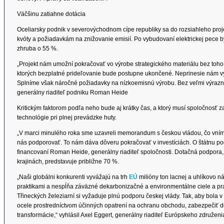
Väčšinu zatiahne dotácia
Oceliarsky podnik v severovýchodnom cípe republiky sa do rozsiahleho pro
kvóty a požiadavkám na znižovanie emisií. Po vybudovaní elektrickej pece by 
zhruba o 55 %.
„Projekt nám umožní pokračovať vo výrobe strategického materiálu bez toho
ktorých bezplatné prideľovanie bude postupne ukončené. Neprinesie nám v
Splníme však náročné požiadavky na nízkoemisnú výrobu. Bez veľmi výraznej
generálny riaditeľ podniku Roman Heide
Kritickým faktorom podľa neho bude aj krátky čas, a ktorý musí spoločnosť
technológie pri plnej prevádzke huty.
„V marci minulého roka sme uzavreli memorandum s českou vládou, čo vním
nás podporovať. To nám dáva dôveru pokračovať v investíciách. O štátnu po
financovaní Roman Heide, generálny riaditeľ spoločnosti. Dotačná podpora,
krajinách, predstavuje približne 70 %.
„Naši globálni konkurenti vyvážajú na trh
EÚ
milióny ton lacnej a uhlíkovo n
praktikami a nespĺňa záväzné dekarbonizačné a environmentálne ciele a pr
Třineckých železiarní si vyžaduje plnú podporu českej vlády. Tak, aby bola 
ocele prostredníctvom účinných opatrení na ochranu obchodu, zabezpečiť d
transformácie,“ vyhlásil Axel Eggert, generálny riaditeľ Európskeho združe