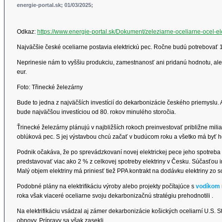
energie-portal.sk; 01/03/2025;
Odkaz:
https://www.energie-portal.sk/Dokument/zeleziarne-oceliarne-ocel-el
Najväčšie české oceliarne postavia elektrickú pec. Ročne budú potrebovať 1
Neprinesie nám to vyššiu produkciu, zamestnanosť ani pridanú hodnotu, ale 
eur.
Foto: Třinecké železárny
Bude to jedna z najväčších investícií do dekarbonizácie českého priemyslu. A
bude najväčšou investíciou od 80. rokov minulého storočia.
Ťrinecké železárny plánujú v najbližších rokoch preinvestovať približne milia
oblúková pec. S jej výstavbou chcú začať v budúcom roku a všetko má byť 
Podnik očakáva, že po sprevádzkovaní novej elektrickej pece jeho spotreba 
predstavovať viac ako 2 % z celkovej spotreby elektriny v Česku. Súčasťou i
Malý objem elektriny má priniesť tiež PPA kontrakt na dodávku elektriny zo 
Podobné plány na elektrifikáciu výroby alebo projekty počítajúce s
vodíkom
roka však viaceré oceliarne svoju dekarbonizačnú stratégiu prehodnotili .
Na elektrifikáciu vsádzal aj zámer dekarbonizácie košických oceliarní U.S. 
obnovy. Prípravy sa však zasekli .