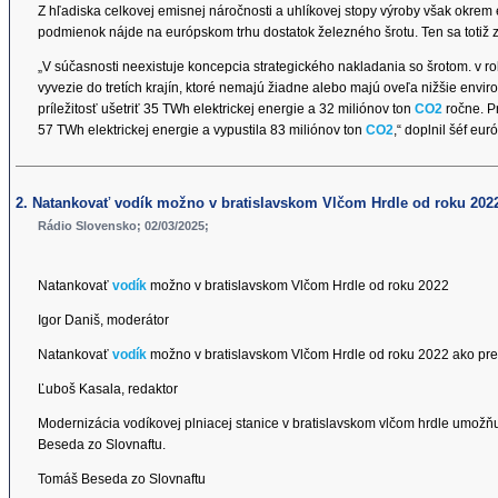
Z hľadiska celkovej emisnej náročnosti a uhlíkovej stopy výroby však okrem e
podmienok nájde na európskom trhu dostatok železného šrotu. Ten sa totiž 
„V súčasnosti neexistuje koncepcia strategického nakladania so šrotom. v r
vyvezie do tretích krajín, ktoré nemajú žiadne alebo majú oveľa nižšie en
príležitosť ušetriť 35 TWh elektrickej energie a 32 miliónov ton
CO2
ročne. P
57 TWh elektrickej energie a vypustila 83 miliónov ton
CO2
,“ doplnil šéf eu
2. Natankovať vodík možno v bratislavskom Vlčom Hrdle od roku 202
Rádio Slovensko; 02/03/2025;
Natankovať
vodík
možno v bratislavskom Vlčom Hrdle od roku 2022
Igor Daniš, moderátor
Natankovať
vodík
možno v bratislavskom Vlčom Hrdle od roku 2022 ako pre
Ľuboš Kasala, redaktor
Modernizácia vodíkovej plniacej stanice v bratislavskom vlčom hrdle umožň
Beseda zo Slovnaftu.
Tomáš Beseda zo Slovnaftu