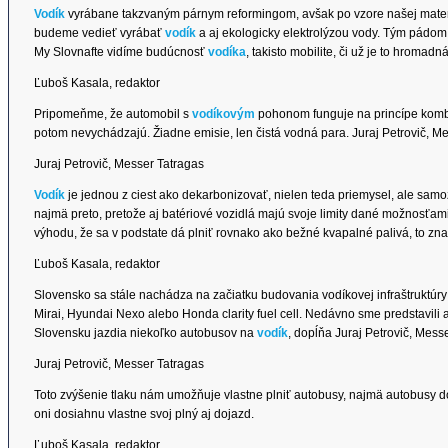
Vodík
vyrábane takzvaným párnym reformingom, avšak po vzore našej mater
budeme vedieť vyrábať
vodík
a aj ekologicky elektrolýzou vody. Tým pádom 
My Slovnafte vidíme budúcnosť
vodíka
, takisto mobilite, či už je to hroma
Ľuboš Kasala, redaktor
Pripomeňme, že automobil s
vodíkovým
pohonom funguje na princípe kombi
potom nevychádzajú. Žiadne emisie, len čistá vodná para. Juraj Petrovič, Me
Juraj Petrovič, Messer Tatragas
Vodík
je jednou z ciest ako dekarbonizovať, nielen teda priemysel, ale samo
najmä preto, pretože aj batériové vozidlá majú svoje limity dané možnosťami
výhodu, že sa v podstate dá plniť rovnako ako bežné kvapalné palivá, to zn
Ľuboš Kasala, redaktor
Slovensko sa stále nachádza na začiatku budovania vodíkovej infraštruktúry
Mirai, Hyundai Nexo alebo Honda clarity fuel cell. Nedávno sme predstavili a
Slovensku jazdia niekoľko autobusov na
vodík
, dopĺňa Juraj Petrovič, Mess
Juraj Petrovič, Messer Tatragas
Toto zvýšenie tlaku nám umožňuje vlastne plniť autobusy, najmä autobusy d
oni dosiahnu vlastne svoj plný aj dojazd.
Ľuboš Kasala, redaktor