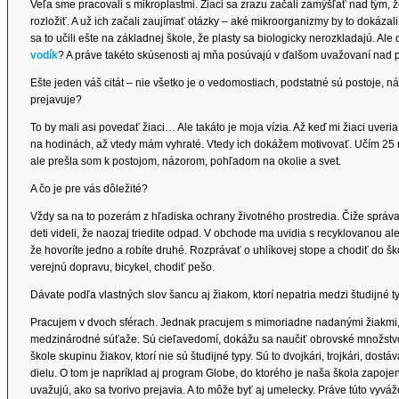
Veľa sme pracovali s mikroplastmi. Žiaci sa zrazu začali zamýšľať nad tým, ž
rozložiť. A už ich začali zaujímať otázky – aké mikroorganizmy by to dokáza
sa to učili ešte na základnej škole, že plasty sa biologicky nerozkladajú. Ale 
vodík
? A práve takéto skúsenosti aj mňa posúvajú v ďalšom uvažovaní nad
Ešte jeden váš citát – nie všetko je o vedomostiach, podstatné sú postoje, náz
prejavuje?
To by mali asi povedať žiaci… Ale takáto je moja vízia. Až keď mi žiaci uveri
na hodinách, až vtedy mám vyhraté. Vtedy ich dokážem motivovať. Učím 25 r
ale prešla som k postojom, názorom, pohľadom na okolie a svet.
A čo je pre vás dôležité?
Vždy sa na to pozerám z hľadiska ochrany životného prostredia. Čiže správať
deti videli, že naozaj triedite odpad. V obchode ma uvidia s recyklovanou a
že hovoríte jedno a robíte druhé. Rozprávať o uhlíkovej stope a chodiť do šk
verejnú dopravu, bicykel, chodiť pešo.
Dávate podľa vlastných slov šancu aj žiakom, ktorí nepatria medzi študijné t
Pracujem v dvoch sférach. Jednak pracujem s mimoriadne nadanými žiakmi, 
medzinárodné súťaže. Sú cieľavedomí, dokážu sa naučiť obrovské množstvo
škole skupinu žiakov, ktorí nie sú študijné typy. Sú to dvojkári, trojkári, dost
dielu. O tom je napríklad aj program Globe, do ktorého je naša škola zapojená.
uvažujú, ako sa tvorivo prejavia. A to môže byť aj umelecky. Práve túto vyv