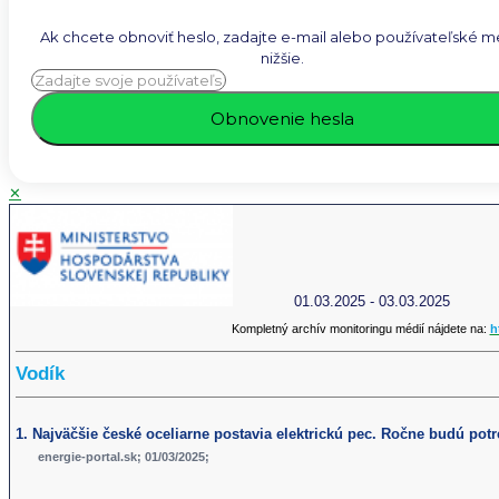
Ak chcete obnoviť heslo, zadajte e-mail alebo používateľské 
nižšie.
✕
01.03.2025 - 03.03.2025
Kompletný archív monitoringu médií nájdete na:
h
Vodík
1. Najväčšie české oceliarne postavia elektrickú pec. Ročne budú pot
energie-portal.sk; 01/03/2025;