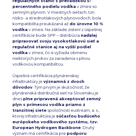
regulačných staníc s prevádzkou 5-
percentného podielu vodíka
v zmesi so
zemným plynom. V miestnych sieťach, tzn.
nízko- a strednotlakových plynovodoch, bola
kompatibilita preukázaná až
do úrovne 10 %
vodíka
v zmesi. Na základe zistení z úspešnej
certifikácie bude SPP – distribúcia
naďalej
pripravovať svoju vysokotlakovú sieť a
regulačné stanice aj na vyšší podiel
vodíka
v zmesi, čo si vyžiada obmenu
niektorých prvkov za zariadenia s plnou
vodíkovou kompatibilitou.
Úspešná certifikácia plynárenskej
infraštruktúry je
významná z dvoch
dôvodov
. Tým prvým je skutočnosť, že
plynárenská distribučná sieť na Slovensku je
dnes
plne pripravená akceptovať zemný
plyn s prímesou vodíka priamo z
tranzitnej siete
spoločnosti eustream, a. s.,
ktorej infraštruktúra je
súčasťou budúceho
európskeho vodíkového systému, tzv.
European Hydrogen Backbone
. Druhý
význam má certifikácia pre
podporu