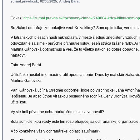
zurnal.pravda.sk; 02/03/2025; Andrej Barát
Odkaz:
https://zurnal.pravda.sk/rozhovory/clanok/740604-kriza-klimy-som-op
So žiakmi odhaľuje znepokojivé veci. Kríza klímy? Som optimistka, verím ml
V tatranských plesách našli mikroplasty, v meste sledujú znečistený vzduch,
odovzdanie sa zime - prirýchle pŕchnutie listov, jeseň stráca krásne farby
Martina Gánovská optimizmus a verí, že to všetko nakoniec dobre dopadne. 
nápady“.
Foto: Andrej Barát
Učiteľ ako nositeľ informácií stratil opodstatnenie. Dnes by mal skôr žiaka v
Martina Gánovská.
Pani Gánovská učí na Strednej odbornej škole polytechnickej Jana Antonína
lepšiemu. Je absolútnou víťazkou posledného ročníka Ceny Dionýza Ilkoviča. 
učiteľkou.
Vy ste boli pôvodne ochranárka, čomu ste sa venovali?
Bola som členkou vtedy ešte len rozbiehajúcej sa ochranárskej organizácie
A čo konkrétne vás v ochranárskej oblasti zaujímalo?