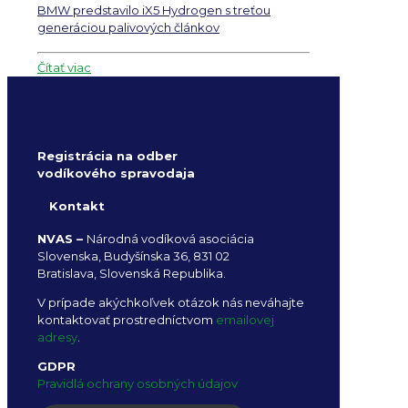
BMW predstavilo iX5 Hydrogen s treťou
generáciou palivových článkov
Čítať viac
Registrácia na odber
vodíkového spravodaja
Kontakt
NVAS –
Národná vodíková asociácia
Slovenska, Budyšínska 36, 831 02
Bratislava, Slovenská Republika.
V prípade akýchkoľvek otázok nás neváhajte
kontaktovať prostredníctvom
emailovej
adresy
.
GDPR
Pravidlá ochrany osobných údajov