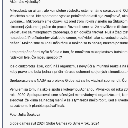
Aké máte výsledky?
Mikroplasty sú aj tam, ale kompletné výsledky ešte nemáme spracované. O
Velického plesa. Ide o pomerne vysoko položené oblasti a je zaujímavé, ako s
uvidíme… Mikroplasty sme objavili už pred tromi rokmi v snehu na Štrbskom
skromnej výskumnej práce do praxe. Rozhodli sme sa, že navštívime čistia
vedieť, ako sa mikroplastmi zaoberajú, či ich dokážu filtrovať. Nuž a žiaci zis
nezaoberá! Pre študentov však bolo cenné, keď videli, ako sa vedúci prevád
riešení. Možno sme mu dali inšpiráciu a možno sa to naozaj niekam posunie
Len pred pár dňami vyšla štúdia o tom, že množstvo mikroplastov v ľudskom 
ľudskom tele. Čo môžu spôsobiť?
Ide o cudzorodú látku, ktorú náš organizmus nevylúči a imunitná reakcia 
keby práve toto bola jedna z príčin nárastu ochorení spojených s imunitou a v
Spolupracujete s NASA na projekte Globe, už ste ho viackrát spomenuli. Č
Venujem sa tomu na škole spolu s kolegyňou Adrianou Mlynskou od roku 200
roku 2020. Spolupracovali sme s českými mimovládnymi organizáciami, ktor
sledovať, že klíma sa naozaj mení. A že s tým treba niečo robiť. Keď si uvedo
sa začneme k planéte správať inak.
Foto: Júlia Špaková
globe games svit 2024 Globe Games vo Svite v roku 2024.