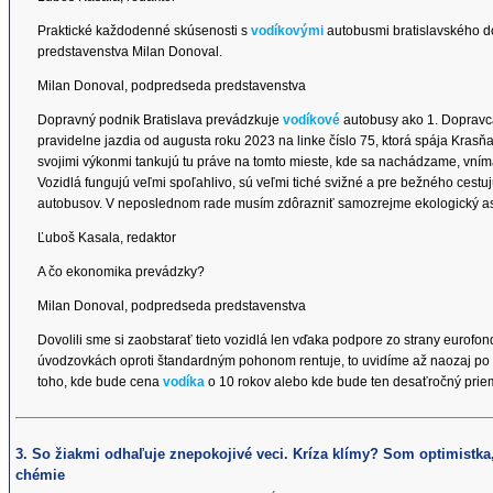
Praktické každodenné skúsenosti s
vodíkovými
autobusmi bratislavského 
predstavenstva Milan Donoval.
Milan Donoval, podpredseda predstavenstva
Dopravný podnik Bratislava prevádzkuje
vodíkové
autobusy ako 1. Dopravca 
pravidelne jazdia od augusta roku 2023 na linke číslo 75, ktorá spája Kras
svojimi výkonmi tankujú tu práve na tomto mieste, kde sa nachádzame, vníma
Vozidlá fungujú veľmi spoľahlivo, sú veľmi tiché svižné a pre bežného cestu
autobusov. V neposlednom rade musím zdôrazniť samozrejme ekologický asp
Ľuboš Kasala, redaktor
A čo ekonomika prevádzky?
Milan Donoval, podpredseda predstavenstva
Dovolili sme si zaobstarať tieto vozidlá len vďaka podpore zo strany eurof
úvodzovkách oproti štandardným pohonom rentuje, to uvidíme až naozaj po 
toho, kde bude cena
vodíka
o 10 rokov alebo kde bude ten desaťročný prie
3. So žiakmi odhaľuje znepokojivé veci. Kríza klímy? Som optimistka,
chémie