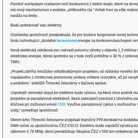
Pomôcť európskym oceliarom voči konkurencii z tretích krajín, ktoré na do
má nový mechanizmus v podobe „uhlíkového cla.“ Avšak hoci sa ešte reálne 
naráža na limity .
Budú potrebovať viac elektriny
Oceliarska spoločnosť predpokladá, že pre budúce fungovanie novej techn
šrotu rozhodujúci „dostatok
bezemisnej
energie za konkurencieschopné cen
Nová elektrická oblúková pec nahradí polovicu výroby v objeme 1,3 milióna 
elektrickej energie, ktorej spotreba sa v hute zvýši približne o 30 % z celko
TWh).
„Projekt zahŕňa množstvo infraštruktúrnych projektov, od výstavby nového š
napájaného z chrbticovej prenosovej sústavy vrátane rozvodne, až po nevyh
a podobne,“ priblížili Ťrinecké železárny v tlačovej správe .
Uspokojiť obrovský dopyt po elektrine bude výzvou, na ktorú chce podnik re
projektov je paroplynová elektráreň, ktorá zabezpečí prechod z uhoľného pali
kľúčová pri znižovaní emisií
CO2
. Využíva paroplynový cyklus s možnosťou 
vody,“ vysvetľuje spoločnosť.
Okrem toho Třinecké železiarne podpísali trojročný PPA kontrakt na dodávk
GWh ročne so spoločnosťou ČEZ ESCO. Elektrinu bude najväčší výrobca ocel
výkonom 4,78 MWp, ktorú prevádzkuje Skupina ČEZ v 500 km vzdialenej lokal