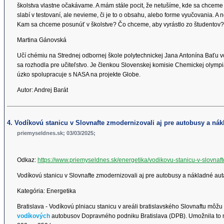
školstva vlastne očakávame. A mám stále pocit, že netušíme, kde sa chceme 
slabí v testovaní, ale nevieme, či je to o obsahu, alebo forme vyučovania. A n
Kam sa chceme posunúť v školstve? Čo chceme, aby vyrástlo zo študento
Martina Gánovská
Učí chémiu na Strednej odbornej škole polytechnickej Jana Antonína Baťu vo
sa rozhodla pre učiteľstvo. Je členkou Slovenskej komisie Chemickej olym
úzko spolupracuje s NASA na projekte Globe.
Autor: Andrej Barát
4. Vodíkovú stanicu v Slovnafte zmodernizovali aj pre autobusy a nák
priemyseldnes.sk; 03/03/2025;
Odkaz:
https://www.priemyseldnes.sk/energetika/vodikovu-stanicu-v-slovna
Vodíkovú stanicu v Slovnafte zmodernizovali aj pre autobusy a nákladné aut
Kategória: Energetika
Bratislava - Vodíkovú plniacu stanicu v areáli bratislavského Slovnaftu môžu
vodíkových
autobusov Dopravného podniku Bratislava (DPB). Umožnila to mo